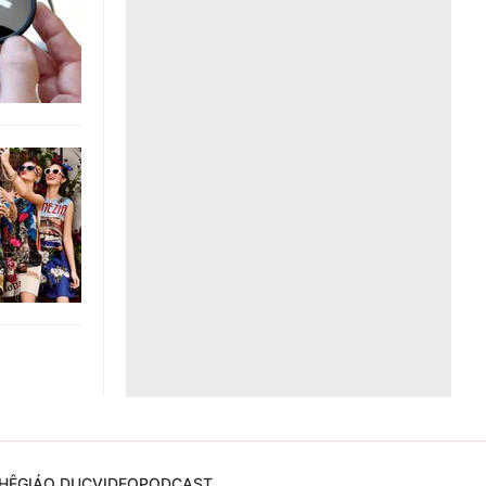
Liên hệ toà soạn
hệ tương lai
HỆ
GIÁO DỤC
VIDEO
PODCAST