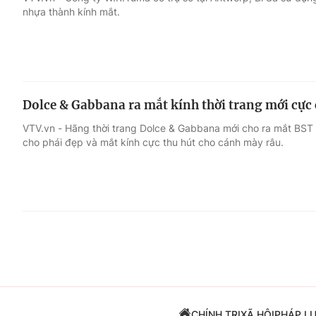
nhựa thành kính mắt.
Giải trí
Đời sống
Điện ảnh
Du lịch
Dolce & Gabbana ra mắt kính thời trang mới cực 
Âm nhạc
Làm đẹp
VTV.vn - Hãng thời trang Dolce & Gabbana mới cho ra mắt BST
cho phái đẹp và mắt kính cực thu hút cho cánh mày râu.
Sao
Chất lượng cuộc sốn
CHÍNH TRỊ
XÃ HỘI
PHÁP L