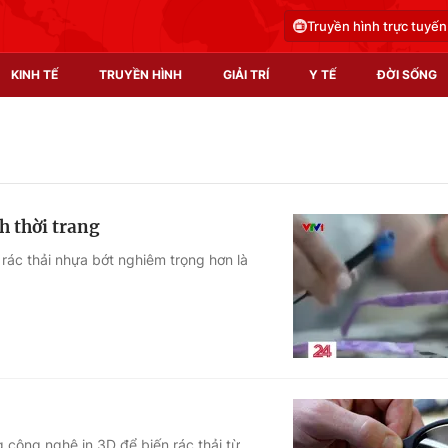
Truyền hình trực tuyến
KINH TẾ
TRUYỀN HÌNH
GIẢI TRÍ
Y TẾ
ĐỜI SỐNG
Pháp luật
Y tế
Truyền hình
Multimedia
h thời trang
Phim VTV
Video
ác thải nhựa bớt nghiêm trọng hơn là
Hậu trường
Shorts video
Nhân vật
Podcast
Khán giả
EMagazine
Giải sao mai
Photo
Infographic
 công nghệ in 3D để biến rác thải từ