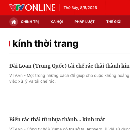
Thứ Bảy, 8/8/2026
CHÍNH TRỊ
XÃ HỘI
PHÁP LUẬT
THẾ GIỚI
Chính trị
Xã hội
kính thời trang
Thế giới
Kinh tế
Đài Loan (Trung Quốc) tái chế rác thải thành kín
Tin tức
Tài chính
VTV.vn - Một trong những cách để giúp cho cuộc khủng hoảng r
việc xử lý và tái chế rác.
Thế giới đó đây
Thị trường
Câu chuyện quốc tế
Góc doanh nghiệp
Dữ liệu và đời sống
Biến rác thải từ nhựa thành... kính mắt
VTV.vn - Công ty W.R.Yuma có trụ sở tại Antwerp, Bỉ đã sử dụng