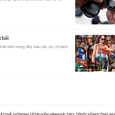
Góc ảnh
Giáo dục
Công nghệ
Tuyển sinh
Hitech Công ng
chất
Học trực tuyến
Sản phẩm
 mắt kính mang đầy màu sắc rực rỡ dành
g
Thị trường
Tư vấn
UẬT
THẾ GIỚI
KINH TẾ
TRUYỀN HÌNH
GIẢI TRÍ
Y TẾ
ĐỜI SỐNG
CÔNG NG