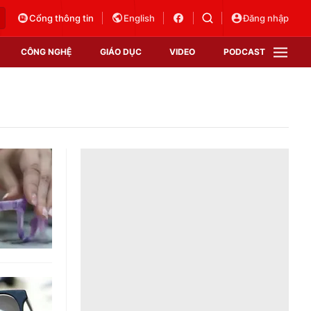
Cổng thông tin
English
Đăng nhập
CÔNG NGHỆ
GIÁO DỤC
VIDEO
PODCAST
VTV Money
VTV Thể thao
VTV Sức khoẻ
Bất động sản
Thị trường 24h
Tấm lòng Việt
Vươn mình bằng AI
VTV4
VTV8
VTV9
Lịch phát sóng
Giao lưu trực tuyến
Sự kiện