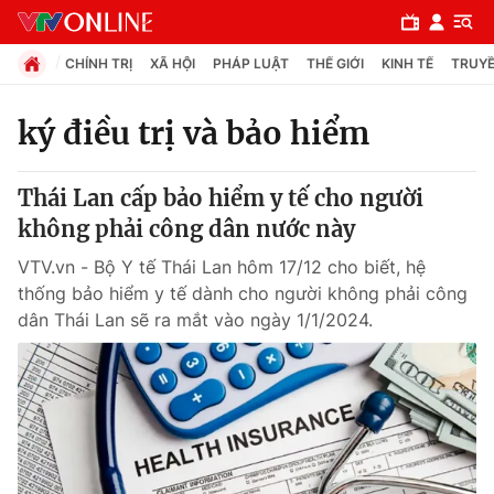
CHÍNH TRỊ
XÃ HỘI
PHÁP LUẬT
THẾ GIỚI
KINH TẾ
TRUYỀ
ký điều trị và bảo hiểm
Chuyên mục
Thái Lan cấp bảo hiểm y tế cho người
Chính trị
không phải công dân nước này
VTV.vn - Bộ Y tế Thái Lan hôm 17/12 cho biết, hệ
Xã hội
thống bảo hiểm y tế dành cho người không phải công
dân Thái Lan sẽ ra mắt vào ngày 1/1/2024.
Pháp luật
Y tế
Thế giới