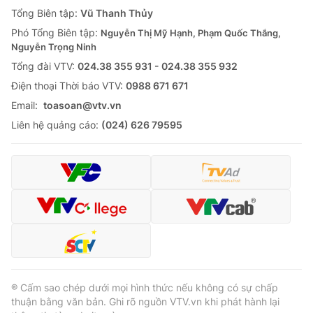
Giao lưu trực tuyến
Tổng Biên tập:
Vũ Thanh Thủy
Sản phẩm
Phó Tổng Biên tập:
Nguyễn Thị Mỹ Hạnh, Phạm Quốc Thắng,
Lịch phát sóng
Thị trường
Nguyễn Trọng Ninh
Tổng đài VTV:
024.38 355 931 - 024.38 355 932
Tư vấn
Ðiện thoại Thời báo VTV:
0988 671 671
Chuyên mục khác
Email:
toasoan@vtv.vn
Emagazine
Podcast
Liên hệ quảng cáo:
(024) 626 79595
Photo
Infographic
Video
Shorts video
VTV Money
VTV Thể thao
VTV Sức khoẻ
Bất động sản
® Cấm sao chép dưới mọi hình thức nếu không có sự chấp
thuận bằng văn bản. Ghi rõ nguồn VTV.vn khi phát hành lại