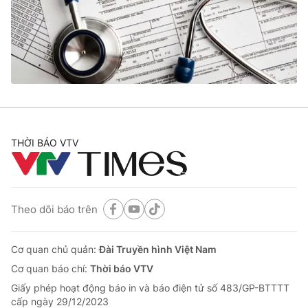
Tin tức
Kinh tế
Thế giới đó đây
Tài chính
Dữ liệu và đời sống
Câu chuyện quốc tế
Thị trường
Truyền hình
Góc doanh nghiệp
Phim VTV
THỜI BÁO VTV
Giải trí
Hậu trường
Điện ảnh
Đời sống
Nhân vật
Âm nhạc
Theo dõi báo trên
Du lịch
Khán giả
Giáo dục
Sao
Làm đẹp
Giải sao mai
Cơ quan chủ quản:
Đài Truyền hình Việt Nam
Tuyển sinh
Công nghệ
Cơ quan báo chí:
Thời báo VTV
Chất lượng cuộc sống
Học trực tuyến
Giấy phép hoạt động báo in và báo điện tử số 483/GP-BTTTT
Hitech Công nghệ tương lai
cấp ngày 29/12/2023