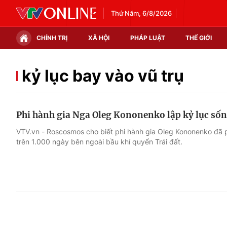
Thứ Năm, 6/8/2026
CHÍNH TRỊ
XÃ HỘI
PHÁP LUẬT
THẾ GIỚI
Chính trị
Xã hội
kỷ lục bay vào vũ trụ
Thế giới
Kinh tế
Phi hành gia Nga Oleg Kononenko lập kỷ lục sốn
Tin tức
Tài chính
VTV.vn - Roscosmos cho biết phi hành gia Oleg Kononenko đã p
trên 1.000 ngày bên ngoài bầu khí quyển Trái đất.
Thế giới đó đây
Thị trường
Câu chuyện quốc tế
Góc doanh nghiệp
Dữ liệu và đời sống