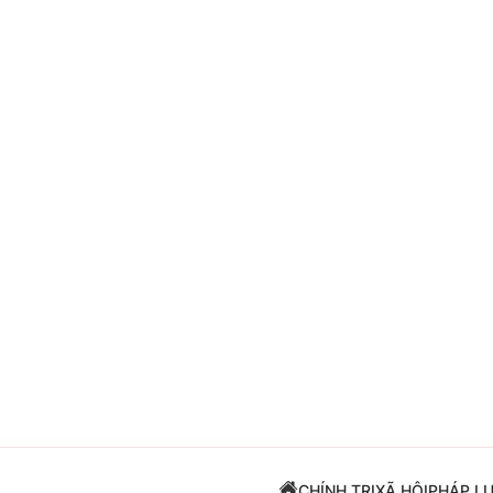
Giải trí
Đời sống
Điện ảnh
Du lịch
Âm nhạc
Làm đẹp
Sao
Chất lượng cuộc sốn
CHÍNH TRỊ
XÃ HỘI
PHÁP L