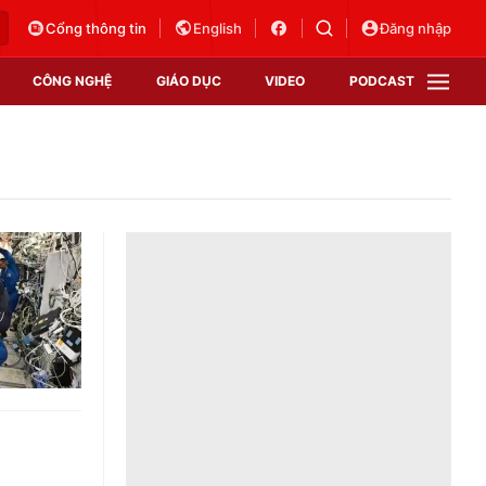
Cổng thông tin
English
Đăng nhập
CÔNG NGHỆ
GIÁO DỤC
VIDEO
PODCAST
VTV Money
VTV Thể thao
VTV Sức khoẻ
Bất động sản
Thị trường 24h
Tấm lòng Việt
Vươn mình bằng AI
VTV4
VTV8
VTV9
Lịch phát sóng
Giao lưu trực tuyến
Sự kiện