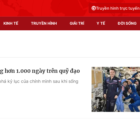
Truyền hình trực tuyến
KINH TẾ
TRUYỀN HÌNH
GIẢI TRÍ
Y TẾ
ĐỜI SỐNG
Pháp luật
Y tế
Truyền hình
Multimedia
g hơn 1.000 ngày trên quỹ đạo
Phim VTV
Video
há kỷ lục của chính mình sau khi sống
Hậu trường
Shorts video
Nhân vật
Podcast
Khán giả
EMagazine
Giải sao mai
Photo
Infographic