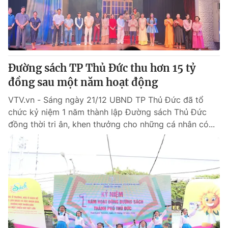
Giao lưu trực tuyến
Sản phẩm
Lịch phát sóng
Thị trường
Tư vấn
Đường sách TP Thủ Đức thu hơn 15 tỷ
Chuyên mục khác
đồng sau một năm hoạt động
Emagazine
Podcast
VTV.vn - Sáng ngày 21/12 UBND TP Thủ Đức đã tổ
chức kỷ niệm 1 năm thành lập Đường sách Thủ Đức
Photo
Infographic
đồng thời tri ân, khen thưởng cho những cá nhân có...
Video
Shorts video
VTV Money
VTV Thể thao
VTV Sức khoẻ
Bất động sản