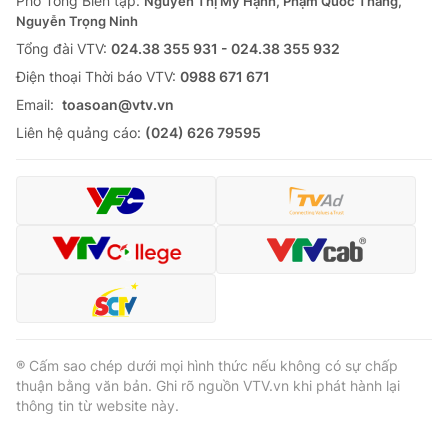
Phó Tổng Biên tập:
Nguyễn Thị Mỹ Hạnh, Phạm Quốc Thắng,
Nguyễn Trọng Ninh
Cơ quan báo chí:
Thời báo VTV
Tổng đài VTV:
024.38 355 931 - 024.38 355 932
Giấy phép hoạt động báo in và báo điện tử số 483/GP-BTTTT
cấp ngày 29/12/2023
Ðiện thoại Thời báo VTV:
0988 671 671
Tổng Biên tập:
Vũ Thanh Thủy
Email:
toasoan@vtv.vn
Phó Tổng Biên tập:
Nguyễn Thị Mỹ Hạnh, Phạm Quốc Thắng,
Liên hệ quảng cáo:
(024) 626 79595
Nguyễn Trọng Ninh
Tổng đài VTV:
024.38 355 931 - 024.38 355 932
Ðiện thoại Thời báo VTV:
024.66 897 897
Email:
toasoan@vtv.vn
Liên hệ quảng cáo:
024-7300.7108
® Cấm sao chép dưới mọi hình thức nếu không có sự chấp
thuận bằng văn bản. Ghi rõ nguồn VTV.vn khi phát hành lại
thông tin từ website này.