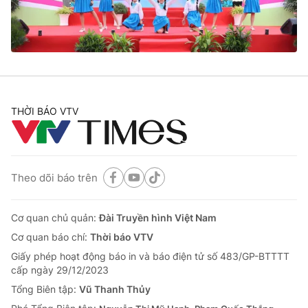
Thị trường 24h
Tấm lòng Việt
VTV4
Vươn mình bằng AI
VTV9
VTV8
THỜI BÁO VTV
Liên hệ tòa soạn
English
Theo dõi báo trên
THỜI BÁO VTV
Cơ quan chủ quản:
Đài Truyền hình Việt Nam
Cơ quan báo chí:
Thời báo VTV
Giấy phép hoạt động báo in và báo điện tử số 483/GP-BTTTT
Theo dõi báo trên
cấp ngày 29/12/2023
Tổng Biên tập:
Vũ Thanh Thủy
Cơ quan chủ quản:
Đài Truyền hình Việt Nam