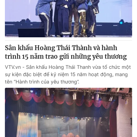
Tin tức
Kinh tế
Thế giới đó đây
Tài chính
Dữ liệu và đời sống
Câu chuyện quốc tế
Thị trường
Sân khấu Hoàng Thái Thành và hành
Truyền hình
Góc doanh nghiệp
trình 15 năm trao gửi những yêu thương
Phim VTV
Giải trí
VTV.vn - Sân khấu Hoàng Thái Thanh vừa tổ chức một
Hậu trường
sự kiện đặc biệt để kỷ niệm 15 năm hoạt động, mang
Điện ảnh
tên “Hành trình của yêu thương”.
Đời sống
Nhân vật
Âm nhạc
Du lịch
Khán giả
Giáo dục
Sao
Làm đẹp
Giải sao mai
Tuyển sinh
Công nghệ
Chất lượng cuộc sống
Học trực tuyến
Hitech Công nghệ tương lai