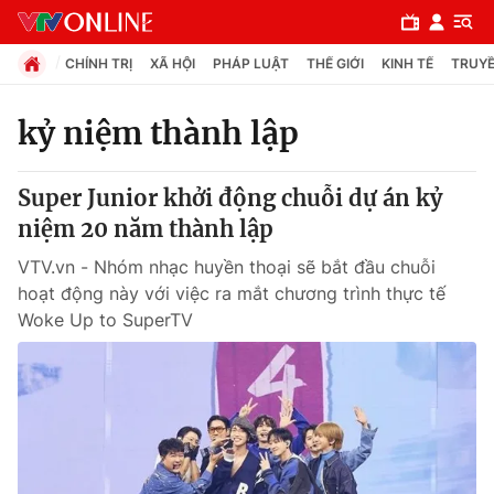
CHÍNH TRỊ
XÃ HỘI
PHÁP LUẬT
THẾ GIỚI
KINH TẾ
TRUYỀ
kỷ niệm thành lập
Chuyên mục
Super Junior khởi động chuỗi dự án kỷ
Chính trị
niệm 20 năm thành lập
VTV.vn - Nhóm nhạc huyền thoại sẽ bắt đầu chuỗi
Xã hội
hoạt động này với việc ra mắt chương trình thực tế
Woke Up to SuperTV
Pháp luật
Y tế
Thế giới