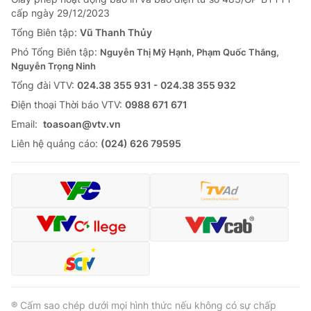
Giao lưu trực tuyến
cấp ngày 29/12/2023
Sản phẩm
Tổng Biên tập:
Vũ Thanh Thủy
Lịch phát sóng
Thị trường
Phó Tổng Biên tập:
Nguyễn Thị Mỹ Hạnh, Phạm Quốc Thắng,
Nguyễn Trọng Ninh
Tư vấn
Tổng đài VTV:
024.38 355 931 - 024.38 355 932
Chuyên mục khác
Ðiện thoại Thời báo VTV:
0988 671 671
Emagazine
Podcast
Email:
toasoan@vtv.vn
Liên hệ quảng cáo:
(024) 626 79595
Photo
Infographic
Video
Shorts video
VTV Money
VTV Thể thao
VTV Sức khoẻ
Bất động sản
® Cấm sao chép dưới mọi hình thức nếu không có sự chấp