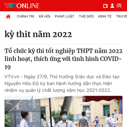
CHÍNH TRỊ
XÃ HỘI
PHÁP LUẬT
THẾ GIỚI
KINH TẾ
TRUYỀ
kỳ thit năm 2022
Chuyên mục
Tổ chức kỳ thi tốt nghiệp THPT năm 2022
Chính trị
linh hoạt, thích ứng với tình hình COVID-
19
Xã hội
VTV.vn - Ngày 27/9, Thứ trưởng Giáo dục và Đào tạo
Nguyễn Hữu Độ ký ban hành hướng dẫn thực hiện
Pháp luật
nhiệm vụ quản lý chất lượng năm học 2021-2022.
Y tế
Thế giới