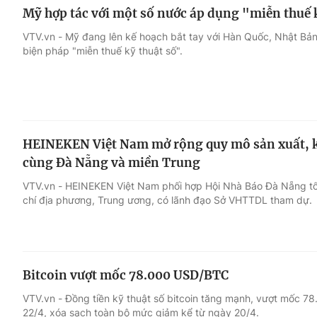
Mỹ hợp tác với một số nước áp dụng "miễn thuế 
VTV.vn - Mỹ đang lên kế hoạch bắt tay với Hàn Quốc, Nhật Bản
biện pháp "miễn thuế kỹ thuật số".
HEINEKEN Việt Nam mở rộng quy mô sản xuất, k
cùng Đà Nẵng và miền Trung
VTV.vn - HEINEKEN Việt Nam phối hợp Hội Nhà Báo Đà Nẵng t
chí địa phương, Trung ương, có lãnh đạo Sở VHTTDL tham dự.
Bitcoin vượt mốc 78.000 USD/BTC
VTV.vn - Đồng tiền kỹ thuật số bitcoin tăng mạnh, vượt mốc 7
22/4, xóa sạch toàn bộ mức giảm kể từ ngày 20/4.