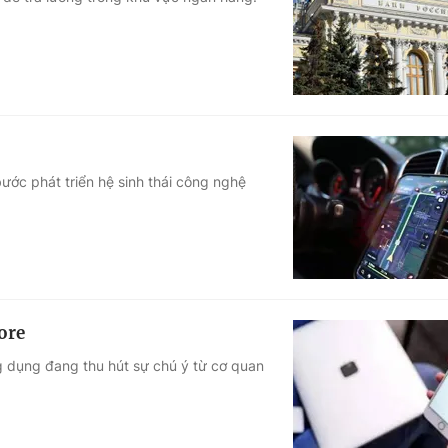
Góc ảnh
Giáo dục
Công nghệ
Tuyển sinh
Hitech Công ng
Học trực tuyến
Sản phẩm
ước phát triển hệ sinh thái công nghệ
g
Thị trường
Tư vấn
ore
g dụng đang thu hút sự chú ý từ cơ quan