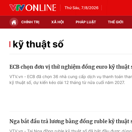
Thứ Sáu, 7/8/2026
CHÍNH TRỊ
XÃ HỘI
PHÁP LUẬT
THẾ GIỚI
Chính trị
Xã hội
kỹ thuật số
Thế giới
Kinh tế
ECB chọn đơn vị thử nghiệm đồng euro kỹ thuật 
Tin tức
Tài chính
VTV.vn - ECB đã chọn 36 nhà cung cấp dịch vụ thanh toán tha
kỹ thuật số, dự kiến kéo dài 12 tháng từ nửa cuối năm 2027.
Thế giới đó đây
Thị trường
Câu chuyện quốc tế
Góc doanh nghiệp
Dữ liệu và đời sống
Nga bắt đầu trả lương bằng đồng ruble kỹ thuật 
VTV.vn - Tại Nga đồng ruble kỹ thuật số đã bắt đầu được dùng