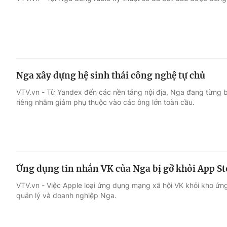
Giải trí
Đời sống
Điện ảnh
Du lịch
Nga xây dựng hệ sinh thái công nghệ tự chủ
Âm nhạc
Làm đẹp
VTV.vn - Từ Yandex đến các nền tảng nội địa, Nga đang từng b
riêng nhằm giảm phụ thuộc vào các ông lớn toàn cầu.
Sao
Chất lượng cuộc sốn
Ứng dụng tin nhắn VK của Nga bị gỡ khỏi App St
VTV.vn - Việc Apple loại ứng dụng mạng xã hội VK khỏi kho ứn
quản lý và doanh nghiệp Nga.