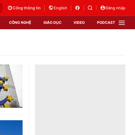
Cổng thông tin
English
Đăng nhập
CÔNG NGHỆ
GIÁO DỤC
VIDEO
PODCAST
VTV Money
VTV Thể thao
VTV Sức khoẻ
Bất động sản
Thị trường 24h
Tấm lòng Việt
Vươn mình bằng AI
VTV4
VTV8
VTV9
Lịch phát sóng
Giao lưu trực tuyến
Sự kiện