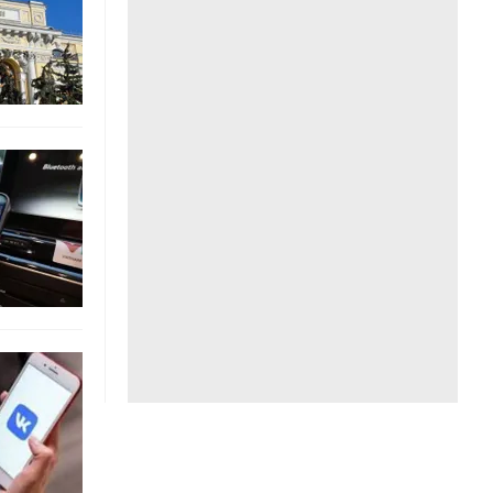
Liên hệ toà soạn
hệ tương lai