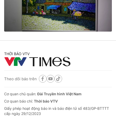
Tin tức
Kinh tế
Thế giới đó đây
Tài chính
Dữ liệu và đời sống
Câu chuyện quốc tế
Thị trường
Truyền hình
Góc doanh nghiệp
Phim VTV
THỜI BÁO VTV
Giải trí
Hậu trường
Điện ảnh
Đời sống
Nhân vật
Âm nhạc
Theo dõi báo trên
Du lịch
Khán giả
Giáo dục
Sao
Làm đẹp
Giải sao mai
Cơ quan chủ quản:
Đài Truyền hình Việt Nam
Tuyển sinh
Công nghệ
Cơ quan báo chí:
Thời báo VTV
Chất lượng cuộc sống
Học trực tuyến
Giấy phép hoạt động báo in và báo điện tử số 483/GP-BTTTT
Hitech Công nghệ tương lai
cấp ngày 29/12/2023