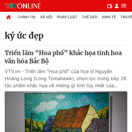
CHÍNH TRỊ
XÃ HỘI
PHÁP LUẬT
THẾ GIỚI
KINH TẾ
TRUYỀ
ký ức đẹp
Chuyên mục
Triển lãm “Hoa phố” khắc họa tinh hoa
Chính trị
văn hóa Bắc Bộ
VTV.vn - Triển lãm “Hoa phố” của họa sĩ Nguyễn
Xã hội
Hoàng Long (Long Tomahawk), chọn lọc trưng bày 28
tác phẩm khắc họa về những gì tinh túy nhất của...
Pháp luật
Y tế
Thế giới