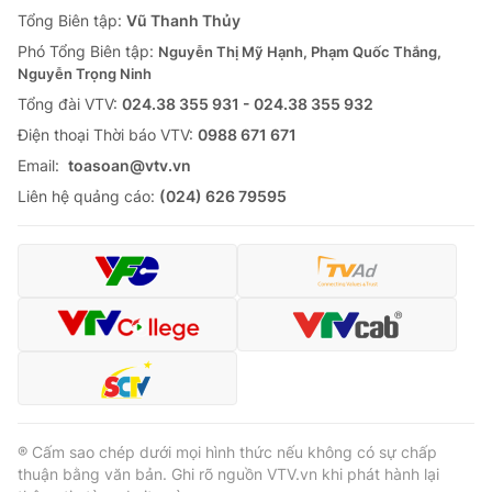
Giao lưu trực tuyến
Tổng Biên tập:
Vũ Thanh Thủy
Sản phẩm
Phó Tổng Biên tập:
Nguyễn Thị Mỹ Hạnh, Phạm Quốc Thắng,
Lịch phát sóng
Thị trường
Nguyễn Trọng Ninh
Tổng đài VTV:
024.38 355 931 - 024.38 355 932
Tư vấn
Ðiện thoại Thời báo VTV:
0988 671 671
Chuyên mục khác
Email:
toasoan@vtv.vn
Emagazine
Podcast
Liên hệ quảng cáo:
(024) 626 79595
Photo
Infographic
Video
Shorts video
VTV Money
VTV Thể thao
VTV Sức khoẻ
Bất động sản
® Cấm sao chép dưới mọi hình thức nếu không có sự chấp
thuận bằng văn bản. Ghi rõ nguồn VTV.vn khi phát hành lại