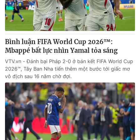
Giao lưu trực tuyến
Sản phẩm
Lịch phát sóng
Thị trường
Tư vấn
Bình luận FIFA World Cup 2026™:
Chuyên mục khác
Mbappé bất lực nhìn Yamal tỏa sáng
Emagazine
Podcast
VTV.vn - Đánh bại Pháp 2-0 ở bán kết FIFA World Cup
2026™, Tây Ban Nha tiến thêm một bước tới giấc mơ
Photo
Infographic
vô địch sau 16 năm chờ đợi.
Video
Shorts video
VTV Money
VTV Thể thao
VTV Sức khoẻ
Bất động sản