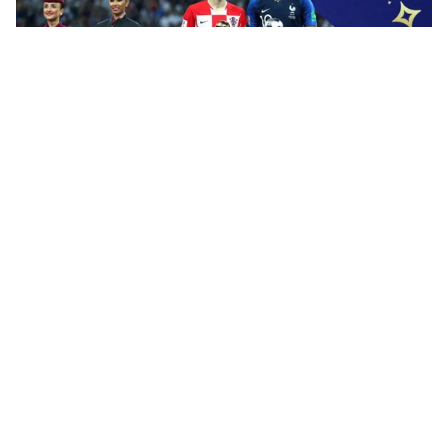
Tin mới
Video
Live
Emagazine
Trang chủ
Man Utd nhắm Mbappe bằng 167 triệu
bảng cùng Martial
VTV.vn - Trong bối cảnh cần gia tăng lực lượng cho
mùa giải mới, Man Utd đang gây sốc thị trường
chuyển nhượng bằng việc nhắm đến Kylian Mbappe...