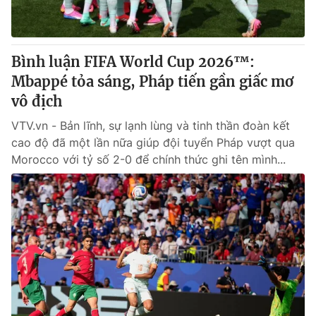
Giấy phép hoạt động báo in và báo điện tử số 483/GP-BTTTT
cấp ngày 29/12/2023
Tổng Biên tập:
Vũ Thanh Thủy
Bình luận FIFA World Cup 2026™:
Phó Tổng Biên tập:
Nguyễn Thị Mỹ Hạnh, Phạm Quốc Thắng,
Mbappé tỏa sáng, Pháp tiến gần giấc mơ
Nguyễn Trọng Ninh
Tổng đài VTV:
vô địch
024.38 355 931 - 024.38 355 932
Ðiện thoại Thời báo VTV:
024.66 897 897
VTV.vn - Bản lĩnh, sự lạnh lùng và tinh thần đoàn kết
Email:
toasoan@vtv.vn
cao độ đã một lần nữa giúp đội tuyển Pháp vượt qua
Liên hệ quảng cáo:
024-7300.7108
Morocco với tỷ số 2-0 để chính thức ghi tên mình...