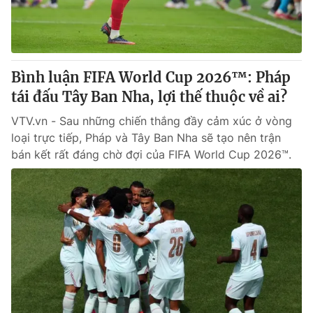
Thị trường 24h
Tấm lòng Việt
VTV4
Vươn mình bằng AI
Bình luận FIFA World Cup 2026™: Pháp
VTV9
VTV8
tái đấu Tây Ban Nha, lợi thế thuộc về ai?
VTV.vn - Sau những chiến thắng đầy cảm xúc ở vòng
Liên hệ tòa soạn
English
loại trực tiếp, Pháp và Tây Ban Nha sẽ tạo nên trận
bán kết rất đáng chờ đợi của FIFA World Cup 2026™.
THỜI BÁO VTV
Theo dõi báo trên
Cơ quan chủ quản:
Đài Truyền hình Việt Nam
Cơ quan báo chí:
Thời báo VTV