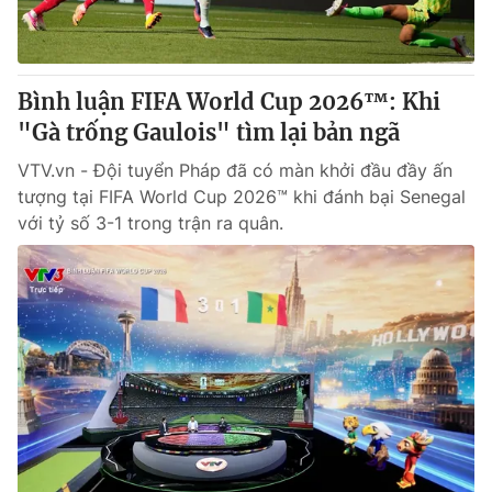
® Cấm sao chép dưới mọi hình thức nếu không có sự chấp
thuận bằng văn bản. Ghi rõ nguồn VTV.vn khi phát hành lại
Bình luận FIFA World Cup 2026™: Khi
thông tin từ website này.
"Gà trống Gaulois" tìm lại bản ngã
VTV.vn - Đội tuyển Pháp đã có màn khởi đầu đầy ấn
tượng tại FIFA World Cup 2026™ khi đánh bại Senegal
với tỷ số 3-1 trong trận ra quân.