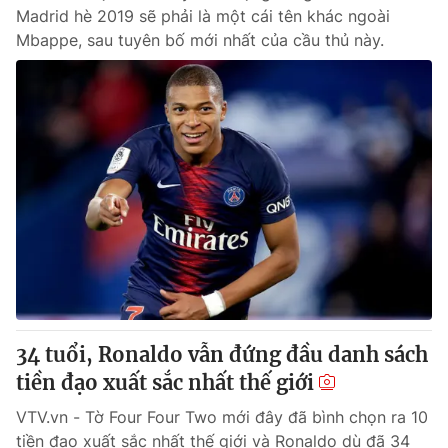
Madrid hè 2019 sẽ phải là một cái tên khác ngoài
Mbappe, sau tuyên bố mới nhất của cầu thủ này.
34 tuổi, Ronaldo vẫn đứng đầu danh sách
tiền đạo xuất sắc nhất thế giới
VTV.vn - Tờ Four Four Two mới đây đã bình chọn ra 10
tiền đạo xuất sắc nhất thế giới và Ronaldo dù đã 34