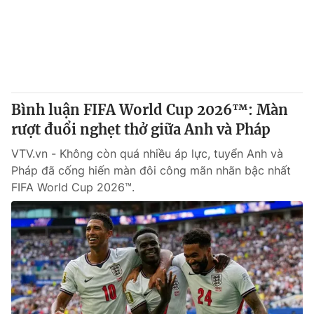
Tin tức
Kinh tế
Thế giới đó đây
Tài chính
Dữ liệu và đời sống
Câu chuyện quốc tế
Thị trường
Bình luận FIFA World Cup 2026™: Màn
Truyền hình
Góc doanh nghiệp
rượt đuổi nghẹt thở giữa Anh và Pháp
Phim VTV
Giải trí
VTV.vn - Không còn quá nhiều áp lực, tuyển Anh và
Hậu trường
Pháp đã cống hiến màn đôi công mãn nhãn bậc nhất
Điện ảnh
FIFA World Cup 2026™.
Đời sống
Nhân vật
Âm nhạc
Du lịch
Khán giả
Giáo dục
Sao
Làm đẹp
Giải sao mai
Tuyển sinh
Công nghệ
Chất lượng cuộc sống
Học trực tuyến
Hitech Công nghệ tương lai