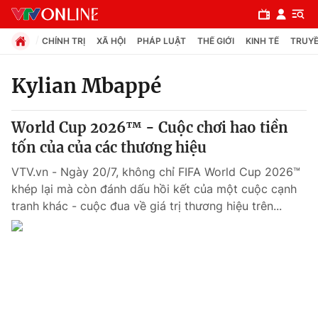
CHÍNH TRỊ
XÃ HỘI
PHÁP LUẬT
THẾ GIỚI
KINH TẾ
TRUYỀ
Kylian Mbappé
Chuyên mục
World Cup 2026™ - Cuộc chơi hao tiền
Chính trị
tốn của của các thương hiệu
VTV.vn - Ngày 20/7, không chỉ FIFA World Cup 2026™
Xã hội
khép lại mà còn đánh dấu hồi kết của một cuộc cạnh
tranh khác - cuộc đua về giá trị thương hiệu trên...
Pháp luật
Y tế
Thế giới