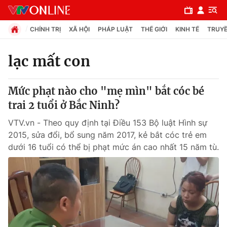
CHÍNH TRỊ
XÃ HỘI
PHÁP LUẬT
THẾ GIỚI
KINH TẾ
TRUYỀ
lạc mất con
Chuyên mục
Mức phạt nào cho "mẹ mìn" bắt cóc bé
Chính trị
trai 2 tuổi ở Bắc Ninh?
VTV.vn - Theo quy định tại Điều 153 Bộ luật Hình sự
Xã hội
2015, sửa đổi, bổ sung năm 2017, kẻ bắt cóc trẻ em
dưới 16 tuổi có thể bị phạt mức án cao nhất 15 năm tù.
Pháp luật
Y tế
Thế giới