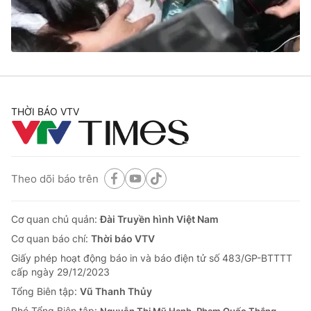
Giao lưu trực tuyến
Sản phẩm
Lịch phát sóng
Thị trường
Tư vấn
Chuyên mục khác
THỜI BÁO VTV
Emagazine
Podcast
Photo
Infographic
Theo dõi báo trên
Video
Shorts video
Cơ quan chủ quản:
Đài Truyền hình Việt Nam
VTV Money
VTV Thể thao
Cơ quan báo chí:
Thời báo VTV
Giấy phép hoạt động báo in và báo điện tử số 483/GP-BTTTT
cấp ngày 29/12/2023
VTV Sức khoẻ
Bất động sản
Tổng Biên tập:
Vũ Thanh Thủy
Phó Tổng Biên tập: