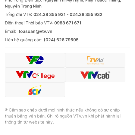
Nguyễn Thị Mỹ Hạnh, Phạm Quốc Thắng,
Thị trường 24h
Tấm lòng Việt
Nguyễn Trọng Ninh
Tổng đài VTV:
024.38 355 931 - 024.38 355 932
VTV4
Vươn mình bằng AI
Ðiện thoại Thời báo VTV:
0988 671 671
Email:
toasoan@vtv.vn
VTV9
VTV8
Liên hệ quảng cáo:
(024) 626 79595
Liên hệ tòa soạn
English
THỜI BÁO VTV
® Cấm sao chép dưới mọi hình thức nếu không có sự chấp
thuận bằng văn bản. Ghi rõ nguồn VTV.vn khi phát hành lại
Theo dõi báo trên
thông tin từ website này.
Cơ quan chủ quản:
Đài Truyền hình Việt Nam