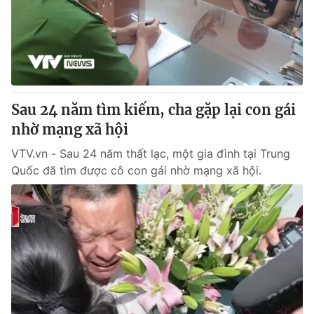
Tin tức
Kinh tế
Thế giới đó đây
Tài chính
Dữ liệu và đời sống
Câu chuyện quốc tế
Thị trường
Sau 24 năm tìm kiếm, cha gặp lại con gái
Truyền hình
Góc doanh nghiệp
nhờ mạng xã hội
Phim VTV
Giải trí
VTV.vn - Sau 24 năm thất lạc, một gia đình tại Trung
Hậu trường
Quốc đã tìm được cô con gái nhờ mạng xã hội.
Điện ảnh
Đời sống
Nhân vật
Âm nhạc
Du lịch
Khán giả
Giáo dục
Sao
Làm đẹp
Giải sao mai
Tuyển sinh
Công nghệ
Chất lượng cuộc sống
Học trực tuyến
Hitech Công nghệ tương lai