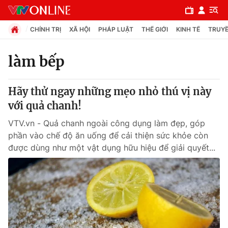
CHÍNH TRỊ
XÃ HỘI
PHÁP LUẬT
THẾ GIỚI
KINH TẾ
TRUYỀ
làm bếp
Chuyên mục
Hãy thử ngay những mẹo nhỏ thú vị này
Chính trị
với quả chanh!
VTV.vn - Quả chanh ngoài công dụng làm đẹp, góp
Xã hội
phần vào chế độ ăn uống để cải thiện sức khỏe còn
được dùng như một vật dụng hữu hiệu để giải quyết...
Pháp luật
Y tế
Thế giới