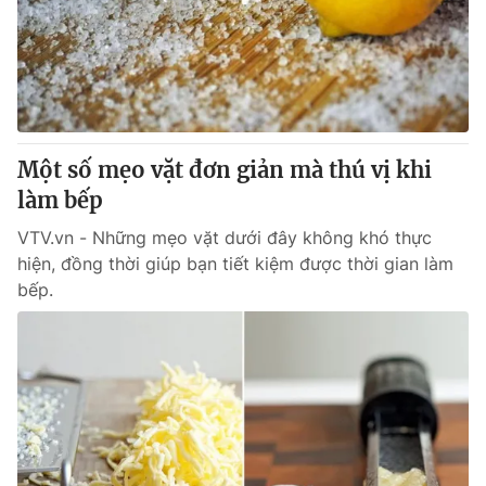
Tin tức
Kinh tế
Thế giới đó đây
Tài chính
Dữ liệu và đời sống
Câu chuyện quốc tế
Thị trường
Một số mẹo vặt đơn giản mà thú vị khi
Truyền hình
Góc doanh nghiệp
làm bếp
Phim VTV
Giải trí
VTV.vn - Những mẹo vặt dưới đây không khó thực
Hậu trường
hiện, đồng thời giúp bạn tiết kiệm được thời gian làm
Điện ảnh
bếp.
Đời sống
Nhân vật
Âm nhạc
Du lịch
Khán giả
Giáo dục
Sao
Làm đẹp
Giải sao mai
Tuyển sinh
Công nghệ
Chất lượng cuộc sống
Học trực tuyến
Hitech Công nghệ tương lai