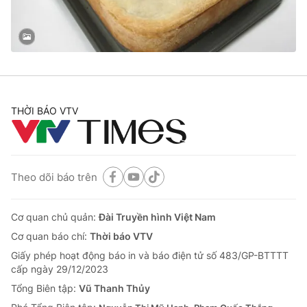
Thị trường 24h
Tấm lòng Việt
VTV4
Vươn mình bằng AI
VTV9
VTV8
THỜI BÁO VTV
Liên hệ tòa soạn
English
Theo dõi báo trên
THỜI BÁO VTV
Cơ quan chủ quản:
Đài Truyền hình Việt Nam
Cơ quan báo chí:
Thời báo VTV
Giấy phép hoạt động báo in và báo điện tử số 483/GP-BTTTT
Theo dõi báo trên
cấp ngày 29/12/2023
Tổng Biên tập:
Vũ Thanh Thủy
Cơ quan chủ quản:
Đài Truyền hình Việt Nam