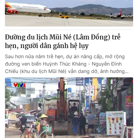
® Cấm sao chép dưới mọi hình thức nếu không có sự chấp
thuận bằng văn bản. Ghi rõ nguồn VTV.vn khi phát hành lại
thông tin từ website này.
Đường du lịch Mũi Né (Lâm Đồng) trễ
hẹn, người dân gánh hệ lụy
Sau hơn nửa năm trễ hẹn, dự án nâng cấp, mở rộng
đường ven biển Huỳnh Thúc Kháng - Nguyễn Đình
Chiểu (khu du lịch Mũi Né) vẫn dang dở, ảnh hưởng...