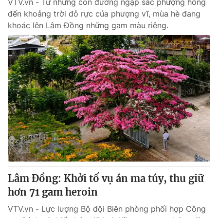
VTV.vn - Từ những con đường ngập sắc phượng hồng
đến khoảng trời đỏ rực của phượng vĩ, mùa hè đang
khoác lên Lâm Đồng những gam màu riêng.
Lâm Đồng: Khởi tố vụ án ma túy, thu giữ
hơn 71 gam heroin
VTV.vn - Lực lượng Bộ đội Biên phòng phối hợp Công