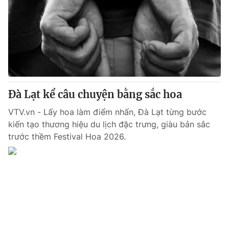
Tin tức
Kinh tế
Thế giới đó đây
Tài chính
Dữ liệu và đời sống
Câu chuyện quốc tế
Thị trường
Truyền hình
Góc doanh nghiệp
Đà Lạt kể câu chuyện bằng sắc hoa
Phim VTV
Giải trí
VTV.vn - Lấy hoa làm điểm nhấn, Đà Lạt từng bước
Hậu trường
kiến tạo thương hiệu du lịch đặc trưng, giàu bản sắc
Điện ảnh
trước thềm Festival Hoa 2026.
Đời sống
Nhân vật
Âm nhạc
Du lịch
Khán giả
Giáo dục
Sao
Làm đẹp
Giải sao mai
Tuyển sinh
Công nghệ
Chất lượng cuộc sống
Học trực tuyến
Hitech Công nghệ tương lai