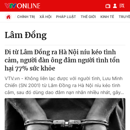
CHÍNH TRỊ
XÃ HỘI
PHÁP LUẬT
THẾ GIỚI
KINH TẾ
TRUYỀ
Lâm Đồng
Chuyên mục
Đi từ Lâm Đồng ra Hà Nội níu kéo tình
Chính trị
cảm, người đàn ông đâm người tình tổn
hại 77% sức khỏe
Xã hội
VTV.vn - Không liên lạc được với người tình, Lưu Minh
Chiến (SN 2001) từ Lâm Đồng ra Hà Nội níu kéo tình
Pháp luật
cảm, sau đó dùng dao đâm nạn nhân nhiều nhát, gây...
Y tế
Thế giới