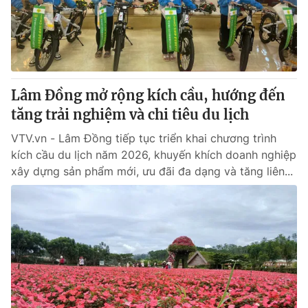
Thị trường 24h
Tấm lòng Việt
VTV4
Vươn mình bằng AI
VTV9
VTV8
Lâm Đồng mở rộng kích cầu, hướng đến
tăng trải nghiệm và chi tiêu du lịch
Liên hệ tòa soạn
English
VTV.vn - Lâm Đồng tiếp tục triển khai chương trình
kích cầu du lịch năm 2026, khuyến khích doanh nghiệp
xây dựng sản phẩm mới, ưu đãi đa dạng và tăng liên...
THỜI BÁO VTV
Theo dõi báo trên
Cơ quan chủ quản:
Đài Truyền hình Việt Nam
Cơ quan báo chí:
Thời báo VTV