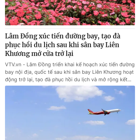
Giấy phép hoạt động báo in và báo điện tử số 483/GP-BTTTT
cấp ngày 29/12/2023
Tổng Biên tập:
Vũ Thanh Thủy
Phó Tổng Biên tập:
Nguyễn Thị Mỹ Hạnh, Phạm Quốc Thắng,
Lâm Đồng xúc tiến đường bay, tạo đà
Nguyễn Trọng Ninh
Tổng đài VTV:
phục hồi du lịch sau khi sân bay Liên
024.38 355 931 - 024.38 355 932
Ðiện thoại Thời báo VTV:
Khương mở cửa trở lại
024.66 897 897
Email:
toasoan@vtv.vn
VTV.vn - Lâm Đồng triển khai kế hoạch xúc tiến đường
Liên hệ quảng cáo:
024-7300.7108
bay nội địa, quốc tế sau khi sân bay Liên Khương hoạt
động trở lại, tạo đà phục hồi du lịch và mở rộng kết...