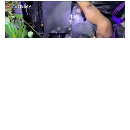
Tin mới
Video
Live
Emagazine
Trang chủ
Lâm Đồng bố trí 90 tỷ đồng khắc phục sạt
lở tuyến tránh Bảo Lộc
VTV.vn - Tỉnh Lâm Đồng bố trí 90 tỷ đồng để thi công
khắc phục sạt lở, hoàn thiện tuyến đường tránh Bảo
Lộc trong năm nay.