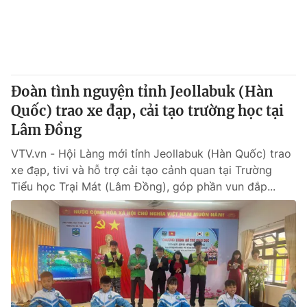
Giao lưu trực tuyến
Sản phẩm
Lịch phát sóng
Thị trường
Tư vấn
Đoàn tình nguyện tỉnh Jeollabuk (Hàn
Chuyên mục khác
Quốc) trao xe đạp, cải tạo trường học tại
Emagazine
Podcast
Lâm Đồng
VTV.vn - Hội Làng mới tỉnh Jeollabuk (Hàn Quốc) trao
Photo
Infographic
xe đạp, tivi và hỗ trợ cải tạo cảnh quan tại Trường
Tiểu học Trại Mát (Lâm Đồng), góp phần vun đắp...
Video
Shorts video
VTV Money
VTV Thể thao
VTV Sức khoẻ
Bất động sản