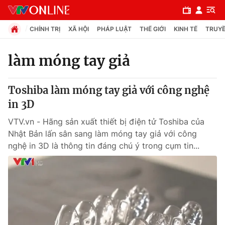
CHÍNH TRỊ
XÃ HỘI
PHÁP LUẬT
THẾ GIỚI
KINH TẾ
TRUYỀ
làm móng tay giả
Chuyên mục
Toshiba làm móng tay giả với công nghệ
Chính trị
in 3D
VTV.vn - Hãng sản xuất thiết bị điện tử Toshiba của
Xã hội
Nhật Bản lấn sân sang làm móng tay giả với công
nghệ in 3D là thông tin đáng chú ý trong cụm tin...
Pháp luật
Y tế
Thế giới