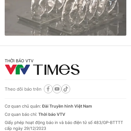
Tin tức
Kinh tế
Thế giới đó đây
Tài chính
Dữ liệu và đời sống
Câu chuyện quốc tế
Thị trường
Truyền hình
Góc doanh nghiệp
Phim VTV
THỜI BÁO VTV
Giải trí
Hậu trường
Điện ảnh
Đời sống
Nhân vật
Âm nhạc
Theo dõi báo trên
Du lịch
Khán giả
Giáo dục
Sao
Làm đẹp
Giải sao mai
Cơ quan chủ quản:
Đài Truyền hình Việt Nam
Tuyển sinh
Công nghệ
Cơ quan báo chí:
Thời báo VTV
Chất lượng cuộc sống
Học trực tuyến
Giấy phép hoạt động báo in và báo điện tử số 483/GP-BTTTT
Hitech Công nghệ tương lai
cấp ngày 29/12/2023