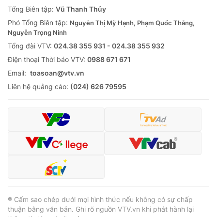
Giao lưu trực tuyến
Tổng Biên tập:
Vũ Thanh Thủy
Sản phẩm
Phó Tổng Biên tập:
Nguyễn Thị Mỹ Hạnh, Phạm Quốc Thắng,
Lịch phát sóng
Thị trường
Nguyễn Trọng Ninh
Tổng đài VTV:
024.38 355 931 - 024.38 355 932
Tư vấn
Ðiện thoại Thời báo VTV:
0988 671 671
Chuyên mục khác
Email:
toasoan@vtv.vn
Emagazine
Podcast
Liên hệ quảng cáo:
(024) 626 79595
Photo
Infographic
Video
Shorts video
VTV Money
VTV Thể thao
VTV Sức khoẻ
Bất động sản
® Cấm sao chép dưới mọi hình thức nếu không có sự chấp
thuận bằng văn bản. Ghi rõ nguồn VTV.vn khi phát hành lại