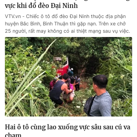
vực khi đổ đèo Đại Ninh
VTV.vn - Chiếc ô tô đổ đèo Đại Ninh thuộc địa phận
huyện Bắc Bình, Bình Thuận thì gặp nạn. Trên xe chở
25 người, rất may không có ai thiệt mạng sau vụ việc.
Hai ô tô cùng lao xuống vực sâu sau cú va
chạm