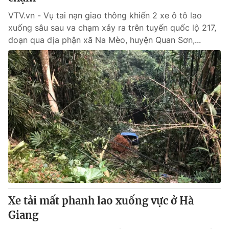
VTV.vn - Vụ tai nạn giao thông khiến 2 xe ô tô lao
xuống sâu sau va chạm xảy ra trên tuyến quốc lộ 217,
đoạn qua địa phận xã Na Mèo, huyện Quan Sơn,...
Xe tải mất phanh lao xuống vực ở Hà
Giang