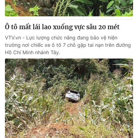
Giấy phép hoạt động báo in và báo điện tử số 483/GP-BTTTT
cấp ngày 29/12/2023
Tổng Biên tập:
Vũ Thanh Thủy
Ô tô mất lái lao xuống vực sâu 20 mét
Phó Tổng Biên tập:
Nguyễn Thị Mỹ Hạnh, Phạm Quốc Thắng,
Nguyễn Trọng Ninh
VTV.vn - Lực lượng chức năng đang bảo vệ hiện
Tổng đài VTV:
024.38 355 931 - 024.38 355 932
trường nơi chiếc xe ô tô 7 chỗ gặp tai nạn trên đường
Ðiện thoại Thời báo VTV:
024.66 897 897
Hồ Chí Minh nhánh Tây.
Email:
toasoan@vtv.vn
Liên hệ quảng cáo:
024-7300.7108