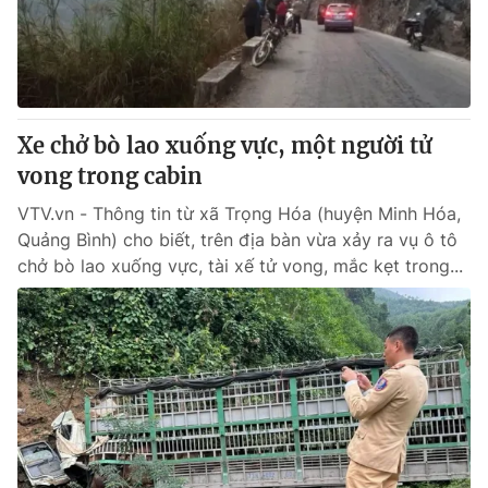
Giao lưu trực tuyến
Sản phẩm
Lịch phát sóng
Thị trường
Tư vấn
Xe chở bò lao xuống vực, một người tử
Chuyên mục khác
vong trong cabin
Emagazine
Podcast
VTV.vn - Thông tin từ xã Trọng Hóa (huyện Minh Hóa,
Quảng Bình) cho biết, trên địa bàn vừa xảy ra vụ ô tô
Photo
Infographic
chở bò lao xuống vực, tài xế tử vong, mắc kẹt trong...
Video
Shorts video
VTV Money
VTV Thể thao
VTV Sức khoẻ
Bất động sản