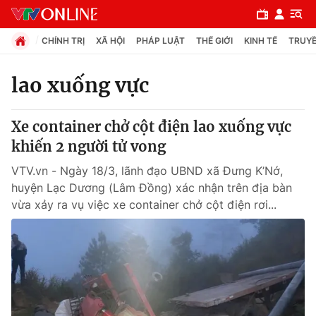
CHÍNH TRỊ
XÃ HỘI
PHÁP LUẬT
THẾ GIỚI
KINH TẾ
TRUYỀ
lao xuống vực
Chuyên mục
Xe container chở cột điện lao xuống vực
Chính trị
khiến 2 người tử vong
VTV.vn - Ngày 18/3, lãnh đạo UBND xã Đưng K’Nớ,
Xã hội
huyện Lạc Dương (Lâm Đồng) xác nhận trên địa bàn
vừa xảy ra vụ việc xe container chở cột điện rơi...
Pháp luật
Y tế
Thế giới