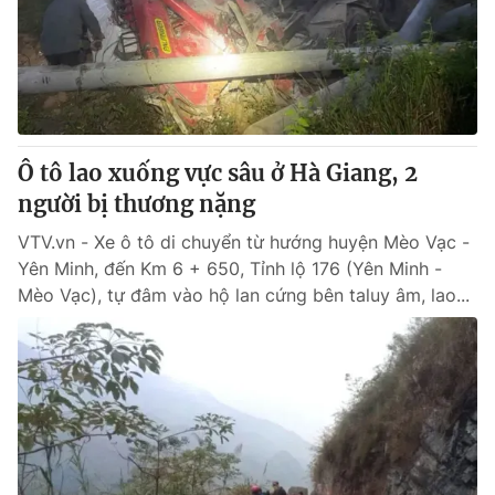
Tin tức
Kinh tế
Thế giới đó đây
Tài chính
Dữ liệu và đời sống
Câu chuyện quốc tế
Thị trường
Ô tô lao xuống vực sâu ở Hà Giang, 2
Truyền hình
Góc doanh nghiệp
người bị thương nặng
Phim VTV
Giải trí
VTV.vn - Xe ô tô di chuyển từ hướng huyện Mèo Vạc -
Hậu trường
Yên Minh, đến Km 6 + 650, Tỉnh lộ 176 (Yên Minh -
Điện ảnh
Mèo Vạc), tự đâm vào hộ lan cứng bên taluy âm, lao...
Đời sống
Nhân vật
Âm nhạc
Du lịch
Khán giả
Giáo dục
Sao
Làm đẹp
Giải sao mai
Tuyển sinh
Công nghệ
Chất lượng cuộc sống
Học trực tuyến
Hitech Công nghệ tương lai