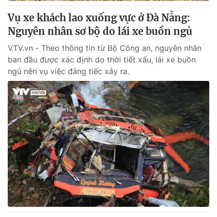
Vụ xe khách lao xuống vực ở Đà Nẵng:
® Cấm sao chép dưới mọi hình thức nếu không có sự chấp
Nguyên nhân sơ bộ do lái xe buồn ngủ
thuận bằng văn bản. Ghi rõ nguồn VTV.vn khi phát hành lại
thông tin từ website này.
VTV.vn - Theo thông tin từ Bộ Công an, nguyên nhân
ban đầu được xác định do thời tiết xấu, lái xe buồn
ngủ nên vụ việc đáng tiếc xảy ra.