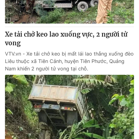
Thị trường 24h
Tấm lòng Việt
VTV4
Vươn mình bằng AI
Xe tải chở keo lao xuống vực, 2 người tử
VTV9
VTV8
vong
VTV.vn - Xe tải chở keo bị mất lái lao thẳng xuống đèo
Liên hệ tòa soạn
English
Liêu thuộc xã Tiên Cảnh, huyện Tiên Phước, Quảng
Nam khiến 2 người tử vong tại chỗ.
THỜI BÁO VTV
Theo dõi báo trên
Cơ quan chủ quản:
Đài Truyền hình Việt Nam
Cơ quan báo chí:
Thời báo VTV