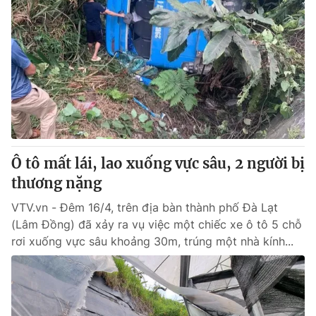
Ô tô mất lái, lao xuống vực sâu, 2 người bị
thương nặng
VTV.vn - Đêm 16/4, trên địa bàn thành phố Đà Lạt
(Lâm Đồng) đã xảy ra vụ việc một chiếc xe ô tô 5 chỗ
rơi xuống vực sâu khoảng 30m, trúng một nhà kính...