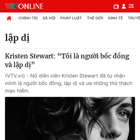
CHÍNH TRỊ
XÃ HỘI
PHÁP LUẬT
THẾ GIỚI
KINH TẾ
TRUYỀ
lập dị
Chuyên mục
Kristen Stewart: “Tôi là người bốc đồng
Chính trị
và lập dị”
(VTV.vn) - Nữ diễn viên Kristen Stewart đã tự nhận
Xã hội
mình là người bốc đồng, lập dị và ưa những thử thách
mạo hiểm.
Pháp luật
Y tế
Thế giới