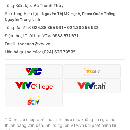
Giao lưu trực tuyến
Tổng Biên tập:
Vũ Thanh Thủy
Sản phẩm
Phó Tổng Biên tập:
Nguyễn Thị Mỹ Hạnh, Phạm Quốc Thắng,
Lịch phát sóng
Thị trường
Nguyễn Trọng Ninh
Tổng đài VTV:
024.38 355 931 - 024.38 355 932
Tư vấn
Ðiện thoại Thời báo VTV:
0988 671 671
Chuyên mục khác
Email:
toasoan@vtv.vn
Emagazine
Podcast
Liên hệ quảng cáo:
(024) 626 79595
Photo
Infographic
Video
Shorts video
VTV Money
VTV Thể thao
VTV Sức khoẻ
Bất động sản
® Cấm sao chép dưới mọi hình thức nếu không có sự chấp
thuận bằng văn bản. Ghi rõ nguồn VTV.vn khi phát hành lại