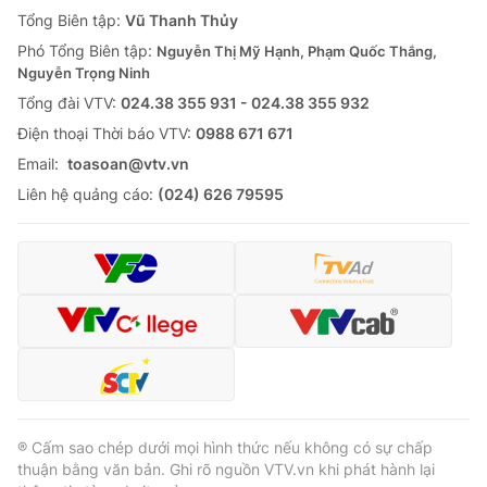
Giao lưu trực tuyến
Tổng Biên tập:
Vũ Thanh Thủy
Sản phẩm
Phó Tổng Biên tập:
Nguyễn Thị Mỹ Hạnh, Phạm Quốc Thắng,
Lịch phát sóng
Thị trường
Nguyễn Trọng Ninh
Tổng đài VTV:
024.38 355 931 - 024.38 355 932
Tư vấn
Ðiện thoại Thời báo VTV:
0988 671 671
Chuyên mục khác
Email:
toasoan@vtv.vn
Emagazine
Podcast
Liên hệ quảng cáo:
(024) 626 79595
Photo
Infographic
Video
Shorts video
VTV Money
VTV Thể thao
VTV Sức khoẻ
Bất động sản
® Cấm sao chép dưới mọi hình thức nếu không có sự chấp
thuận bằng văn bản. Ghi rõ nguồn VTV.vn khi phát hành lại