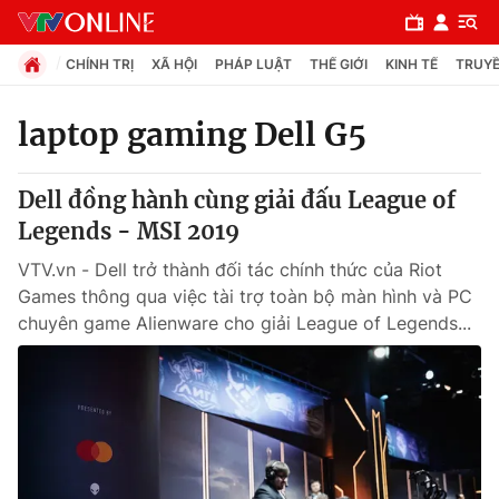
CHÍNH TRỊ
XÃ HỘI
PHÁP LUẬT
THẾ GIỚI
KINH TẾ
TRUYỀ
laptop gaming Dell G5
Chuyên mục
Dell đồng hành cùng giải đấu League of
Chính trị
Legends - MSI 2019
VTV.vn - Dell trở thành đối tác chính thức của Riot
Xã hội
Games thông qua việc tài trợ toàn bộ màn hình và PC
chuyên game Alienware cho giải League of Legends...
Pháp luật
Y tế
Thế giới