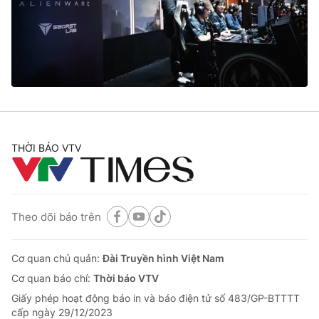
Tin tức
Kinh tế
Thế giới đó đây
Tài chính
Dữ liệu và đời sống
Câu chuyện quốc tế
Thị trường
Truyền hình
Góc doanh nghiệp
Phim VTV
THỜI BÁO VTV
Giải trí
Hậu trường
Điện ảnh
Đời sống
Nhân vật
Âm nhạc
Theo dõi báo trên
Du lịch
Khán giả
Giáo dục
Sao
Làm đẹp
Giải sao mai
Cơ quan chủ quản:
Đài Truyền hình Việt Nam
Tuyển sinh
Công nghệ
Cơ quan báo chí:
Thời báo VTV
Chất lượng cuộc sống
Học trực tuyến
Giấy phép hoạt động báo in và báo điện tử số 483/GP-BTTTT
Hitech Công nghệ tương lai
cấp ngày 29/12/2023