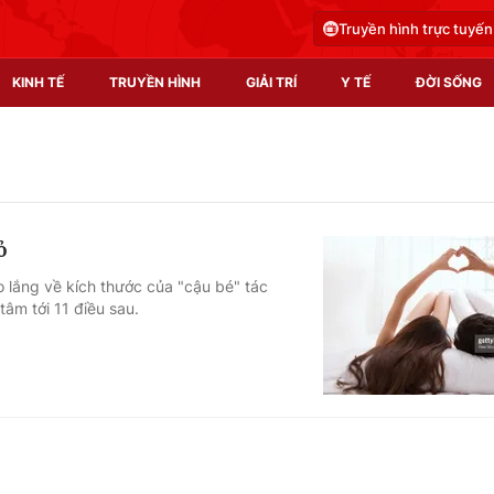
Truyền hình trực tuyến
KINH TẾ
TRUYỀN HÌNH
GIẢI TRÍ
Y TẾ
ĐỜI SỐNG
Pháp luật
Y tế
Truyền hình
Multimedia
ỏ
Phim VTV
Video
o lắng về kích thước của "cậu bé" tác
âm tới 11 điều sau.
Hậu trường
Shorts video
Nhân vật
Podcast
Khán giả
EMagazine
Giải sao mai
Photo
Infographic