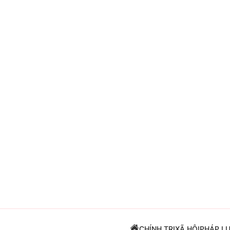
Giải trí
Đời sống
Điện ảnh
Du lịch
Âm nhạc
Làm đẹp
Sao
Chất lượng cuộc sốn
CHÍNH TRỊ
XÃ HỘI
PHÁP L