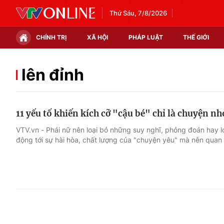
Thứ Sáu, 7/8/2026
CHÍNH TRỊ
XÃ HỘI
PHÁP LUẬT
THẾ GIỚI
Chính trị
Xã hội
lên đỉnh
Thế giới
Kinh tế
11 yếu tố khiến kích cỡ "cậu bé" chỉ là chuyện nh
Tin tức
Tài chính
VTV.vn - Phái nữ nên loại bỏ những suy nghĩ, phỏng đoán hay l
động tới sự hài hòa, chất lượng của "chuyện yêu" mà nên quan t
Thế giới đó đây
Thị trường
Câu chuyện quốc tế
Góc doanh nghiệp
Dữ liệu và đời sống