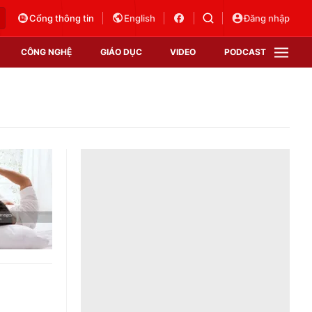
Cổng thông tin
English
Đăng nhập
CÔNG NGHỆ
GIÁO DỤC
VIDEO
PODCAST
VTV Money
VTV Thể thao
VTV Sức khoẻ
Bất động sản
Thị trường 24h
Tấm lòng Việt
Vươn mình bằng AI
VTV4
VTV8
VTV9
Lịch phát sóng
Giao lưu trực tuyến
Sự kiện