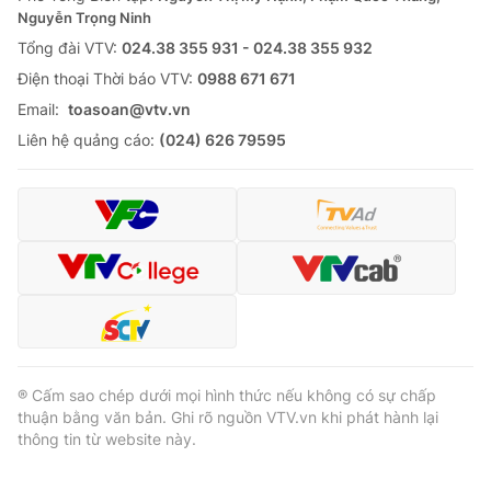
Thị trường 24h
Tấm lòng Việt
Nguyễn Trọng Ninh
Tổng đài VTV:
024.38 355 931 - 024.38 355 932
VTV4
Vươn mình bằng AI
Ðiện thoại Thời báo VTV:
0988 671 671
Email:
toasoan@vtv.vn
VTV9
VTV8
Liên hệ quảng cáo:
(024) 626 79595
Liên hệ tòa soạn
English
THỜI BÁO VTV
® Cấm sao chép dưới mọi hình thức nếu không có sự chấp
thuận bằng văn bản. Ghi rõ nguồn VTV.vn khi phát hành lại
Theo dõi báo trên
thông tin từ website này.
Cơ quan chủ quản:
Đài Truyền hình Việt Nam