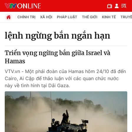
CHÍNH TRỊ
XÃ HỘI
PHÁP LUẬT
THẾ GIỚI
KINH TẾ
TRUYỀ
lệnh ngừng bắn ngắn hạn
Chuyên mục
Triển vọng ngừng bắn giữa Israel và
Chính trị
Hamas
VTV.vn - Một phái đoàn của Hamas hôm 24/10 đã đến
Xã hội
Cairo, Ai Cập để thảo luận với các quan chức nước
này về tình hình tại Dải Gaza.
Pháp luật
Y tế
Thế giới