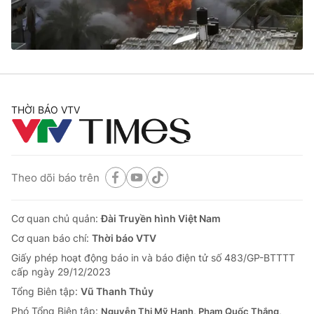
Giao lưu trực tuyến
Sản phẩm
Lịch phát sóng
Thị trường
Tư vấn
Chuyên mục khác
THỜI BÁO VTV
Emagazine
Podcast
Photo
Infographic
Theo dõi báo trên
Video
Shorts video
Cơ quan chủ quản:
Đài Truyền hình Việt Nam
Cơ quan báo chí:
Thời báo VTV
VTV Money
VTV Thể thao
Giấy phép hoạt động báo in và báo điện tử số 483/GP-BTTTT
cấp ngày 29/12/2023
VTV Sức khoẻ
Bất động sản
Tổng Biên tập:
Vũ Thanh Thủy
Phó Tổng Biên tập:
Nguyễn Thị Mỹ Hạnh, Phạm Quốc Thắng,