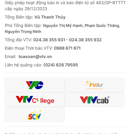
Giao lưu trực tuyến
Giấy phép hoạt động báo in và báo điện tử số 483/GP-BTTTT
Sản phẩm
cấp ngày 29/12/2023
Lịch phát sóng
Tổng Biên tập:
Vũ Thanh Thủy
Thị trường
Phó Tổng Biên tập:
Nguyễn Thị Mỹ Hạnh, Phạm Quốc Thắng,
Tư vấn
Nguyễn Trọng Ninh
Chuyên mục khác
Tổng đài VTV:
024.38 355 931 - 024.38 355 932
Ðiện thoại Thời báo VTV:
0988 671 671
Emagazine
Podcast
Email:
toasoan@vtv.vn
Liên hệ quảng cáo:
(024) 626 79595
Photo
Infographic
Video
Shorts video
VTV Money
VTV Thể thao
VTV Sức khoẻ
Bất động sản