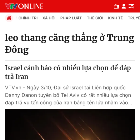
CHÍNH TRỊ
XÃ HỘI
PHÁP LUẬT
THẾ GIỚI
KINH TẾ
TRUYỀ
leo thang căng thẳng ở Trung
Đông
Chuyên mục
Chính trị
Israel cảnh báo có nhiều lựa chọn để đáp
trả Iran
Xã hội
VTV.vn - Ngày 3/10, Đại sứ Israel tại Liên hợp quốc
Danny Danon tuyên bố Tel Aviv có rất nhiều lựa chọn
Pháp luật
đáp trả vụ tấn công của Iran bằng tên lửa nhằm vào...
Y tế
Thế giới