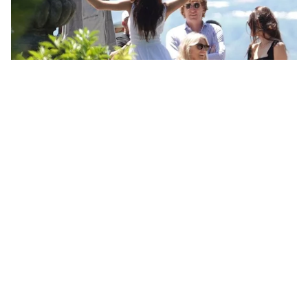
Tin mới
Video
Live
Emagazine
Trang chủ
Leonardo DiCaprio nổi tiếng là vì “gặp
may” và “ở đúng nơi, vào đúng lúc”
Nam diễn viên Leonardo DiCaprio cho rằng anh nổi
tiếng là bởi đã “ở đúng nơi, vào đúng lúc”, và rằng
danh tiếng nhiều khi phụ thuộc vào “may mắn”.