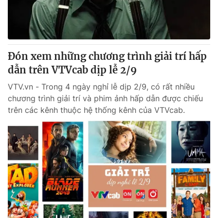
Giấy phép hoạt động báo in và báo điện tử số 483/GP-BTTTT
cấp ngày 29/12/2023
Tổng Biên tập:
Vũ Thanh Thủy
Phó Tổng Biên tập:
Nguyễn Thị Mỹ Hạnh, Phạm Quốc Thắng,
Đón xem những chương trình giải trí hấp
Nguyễn Trọng Ninh
Tổng đài VTV:
dẫn trên VTVcab dịp lễ 2/9
024.38 355 931 - 024.38 355 932
Ðiện thoại Thời báo VTV:
024.66 897 897
VTV.vn - Trong 4 ngày nghỉ lễ dịp 2/9, có rất nhiều
Email:
toasoan@vtv.vn
chương trình giải trí và phim ảnh hấp dẫn được chiếu
Liên hệ quảng cáo:
024-7300.7108
trên các kênh thuộc hệ thống kênh của VTVcab.