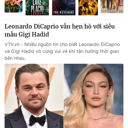
® Cấm sao chép dưới mọi hình thức nếu không có sự chấp
thuận bằng văn bản. Ghi rõ nguồn VTV.vn khi phát hành lại
Leonardo DiCaprio vẫn hẹn hò với siêu
thông tin từ website này.
mẫu Gigi Hadid
VTV.vn - Nhiều nguồn tin cho biết Leonardo DiCaprio
và Gigi Hadid vô cùng vui vẻ khi tận hưởng thời gian
bên nhau.