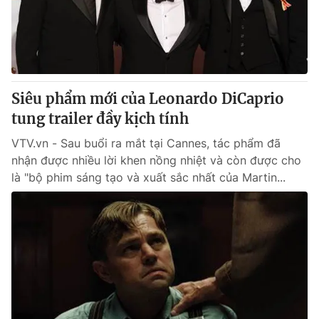
Thị trường 24h
Tấm lòng Việt
VTV4
Vươn mình bằng AI
VTV9
VTV8
Siêu phẩm mới của Leonardo DiCaprio
tung trailer đầy kịch tính
Liên hệ tòa soạn
English
VTV.vn - Sau buổi ra mắt tại Cannes, tác phẩm đã
nhận được nhiều lời khen nồng nhiệt và còn được cho
là "bộ phim sáng tạo và xuất sắc nhất của Martin...
THỜI BÁO VTV
Theo dõi báo trên
Cơ quan chủ quản:
Đài Truyền hình Việt Nam
Cơ quan báo chí:
Thời báo VTV