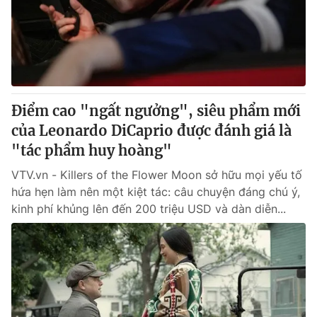
Tin tức
Kinh tế
Thế giới đó đây
Tài chính
Dữ liệu và đời sống
Câu chuyện quốc tế
Thị trường
Điểm cao "ngất ngưởng", siêu phẩm mới
Truyền hình
Góc doanh nghiệp
của Leonardo DiCaprio được đánh giá là
Phim VTV
"tác phẩm huy hoàng"
Giải trí
Hậu trường
VTV.vn - Killers of the Flower Moon sở hữu mọi yếu tố
Điện ảnh
hứa hẹn làm nên một kiệt tác: câu chuyện đáng chú ý,
Đời sống
Nhân vật
kinh phí khủng lên đến 200 triệu USD và dàn diễn...
Âm nhạc
Du lịch
Khán giả
Giáo dục
Sao
Làm đẹp
Giải sao mai
Tuyển sinh
Công nghệ
Chất lượng cuộc sống
Học trực tuyến
Hitech Công nghệ tương lai