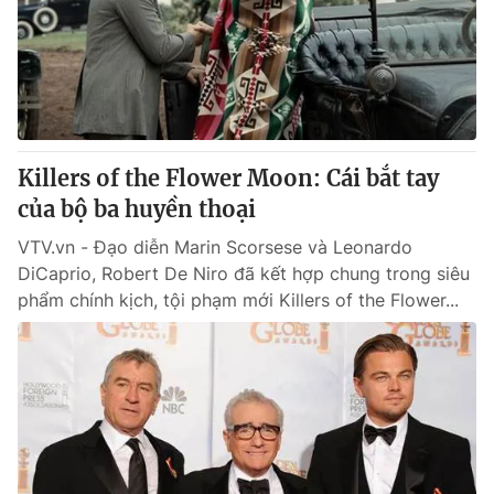
Giao lưu trực tuyến
Sản phẩm
Lịch phát sóng
Thị trường
Tư vấn
Chuyên mục khác
Killers of the Flower Moon: Cái bắt tay
Emagazine
Podcast
của bộ ba huyền thoại
VTV.vn - Đạo diễn Marin Scorsese và Leonardo
Photo
Infographic
DiCaprio, Robert De Niro đã kết hợp chung trong siêu
phẩm chính kịch, tội phạm mới Killers of the Flower...
Video
Shorts video
VTV Money
VTV Thể thao
VTV Sức khoẻ
Bất động sản