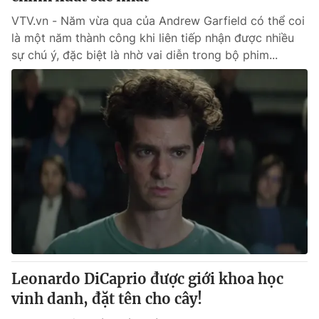
VTV.vn - Năm vừa qua của Andrew Garfield có thể coi
là một năm thành công khi liên tiếp nhận được nhiều
sự chú ý, đặc biệt là nhờ vai diễn trong bộ phim...
Leonardo DiCaprio được giới khoa học
vinh danh, đặt tên cho cây!