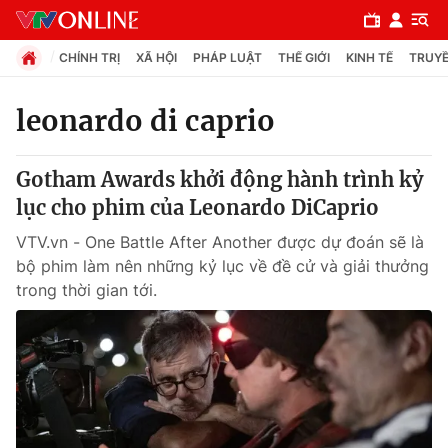
CHÍNH TRỊ
XÃ HỘI
PHÁP LUẬT
THẾ GIỚI
KINH TẾ
TRUYỀ
leonardo di caprio
Chuyên mục
Gotham Awards khởi động hành trình kỷ
Chính trị
lục cho phim của Leonardo DiCaprio
VTV.vn - One Battle After Another được dự đoán sẽ là
Xã hội
bộ phim làm nên những kỷ lục về đề cử và giải thưởng
trong thời gian tới.
Pháp luật
Y tế
Thế giới