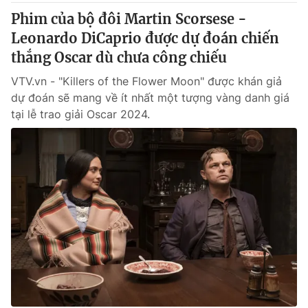
Phim của bộ đôi Martin Scorsese -
Leonardo DiCaprio được dự đoán chiến
thắng Oscar dù chưa công chiếu
VTV.vn - "Killers of the Flower Moon" được khán giả
dự đoán sẽ mang về ít nhất một tượng vàng danh giá
tại lễ trao giải Oscar 2024.