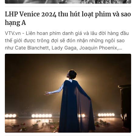
LHP Venice 2024 thu hút loạt phim và sao
hạng A
VTV.vn - Liên hoan phim danh giá và lâu đời hàng đầu
thế giới được trông đợi sẽ đón nhận những ngôi sao
như Cate Blanchett, Lady Gaga, Joaquin Phoenix,...