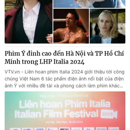
Tin tức
Kinh tế
Thế giới đó đây
Tài chính
Dữ liệu và đời sống
Câu chuyện quốc tế
Thị trường
Truyền hình
Góc doanh nghiệp
Phim Ý đỉnh cao đến Hà Nội và TP Hồ Chí
Phim VTV
Minh trong LHP Italia 2024
Giải trí
Hậu trường
VTV.vn - Liên hoan phim Italia 2024 giới thiệu tới công
Điện ảnh
chúng Việt Nam 6 tác phẩm điện ảnh nổi bật của điện
Đời sống
Nhân vật
ảnh Ý với nhiều đề tài và phong cách làm phim khác...
Âm nhạc
Du lịch
Khán giả
Giáo dục
Sao
Làm đẹp
Giải sao mai
Tuyển sinh
Công nghệ
Chất lượng cuộc sống
Học trực tuyến
Hitech Công nghệ tương lai