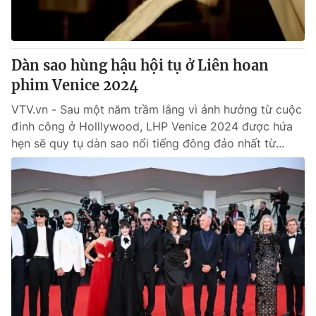
® Cấm sao chép dưới mọi hình thức nếu không có sự chấp
thuận bằng văn bản. Ghi rõ nguồn VTV.vn khi phát hành lại
Dàn sao hùng hậu hội tụ ở Liên hoan
thông tin từ website này.
phim Venice 2024
VTV.vn - Sau một năm trầm lắng vì ảnh hưởng từ cuộc
đinh công ở Holllywood, LHP Venice 2024 được hứa
hẹn sẽ quy tụ dàn sao nổi tiếng đông đảo nhất từ...