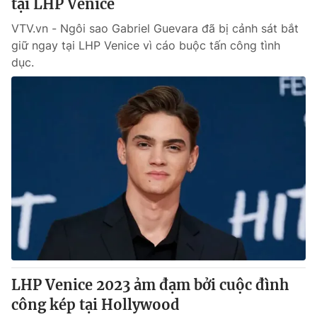
tại LHP Venice
VTV.vn - Ngôi sao Gabriel Guevara đã bị cảnh sát bắt
giữ ngay tại LHP Venice vì cáo buộc tấn công tình
dục.
LHP Venice 2023 ảm đạm bởi cuộc đình
công kép tại Hollywood