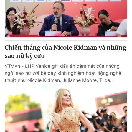
Giao lưu trực tuyến
Sản phẩm
Lịch phát sóng
Thị trường
Tư vấn
Chuyên mục khác
Chiến thắng của Nicole Kidman và những
Emagazine
Podcast
sao nữ kỳ cựu
VTV.vn - LHP Venice ghi dấu ấn đậm nét của những
Photo
Infographic
ngôi sao nữ với bề dày kinh nghiệm hoạt động nghệ
thuật như Nicole Kidman, Julianne Moore, Tilda...
Video
Shorts video
VTV Money
VTV Thể thao
VTV Sức khoẻ
Bất động sản