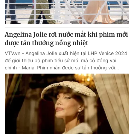
Giấy phép hoạt động báo in và báo điện tử số 483/GP-BTTTT
cấp ngày 29/12/2023
Tổng Biên tập:
Vũ Thanh Thủy
Phó Tổng Biên tập:
Nguyễn Thị Mỹ Hạnh, Phạm Quốc Thắng,
Angelina Jolie rơi nước mắt khi phim mới
Nguyễn Trọng Ninh
Tổng đài VTV:
được tán thưởng nồng nhiệt
024.38 355 931 - 024.38 355 932
Ðiện thoại Thời báo VTV:
024.66 897 897
VTV.vn - Angelina Jolie xuất hiện tại LHP Venice 2024
Email:
toasoan@vtv.vn
để giới thiệu bộ phim tiểu sử mới mà cô đóng vai
Liên hệ quảng cáo:
024-7300.7108
chính - Maria. Phim nhận được sự tán thưởng với...