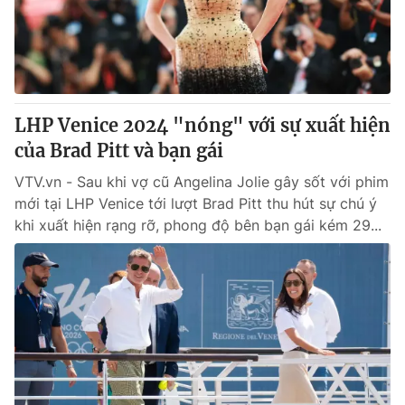
Thị trường 24h
Tấm lòng Việt
VTV4
Vươn mình bằng AI
VTV9
VTV8
LHP Venice 2024 "nóng" với sự xuất hiện
của Brad Pitt và bạn gái
Liên hệ tòa soạn
English
VTV.vn - Sau khi vợ cũ Angelina Jolie gây sốt với phim
mới tại LHP Venice tới lượt Brad Pitt thu hút sự chú ý
khi xuất hiện rạng rỡ, phong độ bên bạn gái kém 29...
THỜI BÁO VTV
Theo dõi báo trên
Cơ quan chủ quản:
Đài Truyền hình Việt Nam
Cơ quan báo chí:
Thời báo VTV