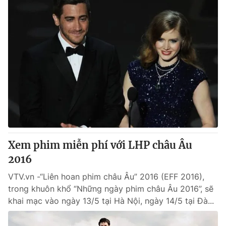
Xem phim miễn phí với LHP châu Âu
2016
VTV.vn -“Liên hoan phim châu Âu” 2016 (EFF 2016),
trong khuôn khổ “Những ngày phim châu Âu 2016”, sẽ
khai mạc vào ngày 13/5 tại Hà Nội, ngày 14/5 tại Đà...