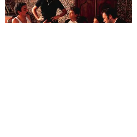
Tin mới
Video
Live
Emagazine
Trang chủ
Liên hoan phim Khoa học 2015: Tìm hiểu
thế giới ánh sáng
VTV.vn - LHP Khoa học năm nay sẽ diễn ra tại Hà Nội
từ ngày 11/10 cho đến hết ngày 6/12/2015.