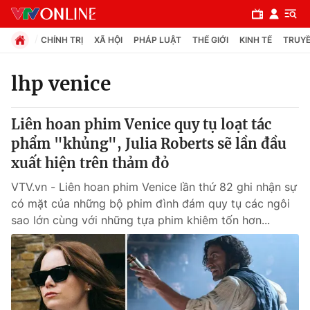
CHÍNH TRỊ
XÃ HỘI
PHÁP LUẬT
THẾ GIỚI
KINH TẾ
TRUYỀ
lhp venice
Chuyên mục
Liên hoan phim Venice quy tụ loạt tác
Chính trị
phẩm "khủng", Julia Roberts sẽ lần đầu
xuất hiện trên thảm đỏ
Xã hội
VTV.vn - Liên hoan phim Venice lần thứ 82 ghi nhận sự
có mặt của những bộ phim đình đám quy tụ các ngôi
Pháp luật
sao lớn cùng với những tựa phim khiêm tốn hơn...
Y tế
Thế giới