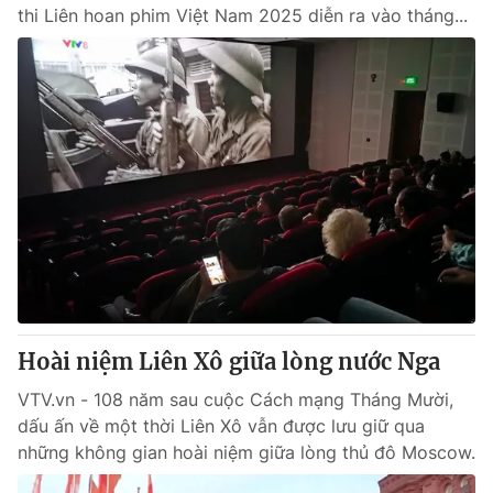
thi Liên hoan phim Việt Nam 2025 diễn ra vào tháng...
Hoài niệm Liên Xô giữa lòng nước Nga
VTV.vn - 108 năm sau cuộc Cách mạng Tháng Mười,
dấu ấn về một thời Liên Xô vẫn được lưu giữ qua
những không gian hoài niệm giữa lòng thủ đô Moscow.