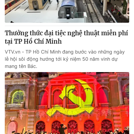
Thị trường 24h
Tấm lòng Việt
VTV4
Vươn mình bằng AI
Thưởng thức đại tiệc nghệ thuật miễn phí
VTV9
VTV8
tại TP Hồ Chí Minh
VTV.vn - TP Hồ Chí Minh đang bước vào những ngày
Liên hệ tòa soạn
English
lễ hội sôi động hướng tới kỷ niệm 50 năm vinh dự
mang tên Bác.
THỜI BÁO VTV
Theo dõi báo trên
Cơ quan chủ quản:
Đài Truyền hình Việt Nam
Cơ quan báo chí:
Thời báo VTV