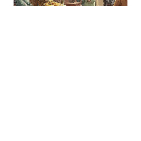
Tin mới
Video
Live
Emagazine
Trang chủ
TP Hồ Chí Minh gặp gỡ người Việt Nam ở
nước ngoài nhân dịp Quốc khánh 2/9
VTV.vn - Trong cuộc họp mặt ngày 27/8, các đại biểu
người Việt Nam ở nước ngoài đã tham gia nhiều hoạt
động ý nghĩa để hiểu sâu sắc về lịch sử, truyền...