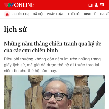
CHÍNH TRỊ
XÃ HỘI
PHÁP LUẬT
THẾ GIỚI
KINH TẾ
TRUYỀ
lịch sử
Chuyên mục
Những năm tháng chiến tranh qua ký ức
Chính trị
của các cựu chiến binh
Điều phi thường không còn nằm im trên những trang
Xã hội
giấy lịch sử, mà giờ đã được thế hệ đi trước trao lại
niềm tin cho thế hệ hôm nay.
Pháp luật
Y tế
Thế giới