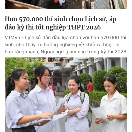
® Cấm sao chép dưới mọi hình thức nếu không có sự chấp
Hơn 570.000 thí sinh chọn Lịch sử, áp
thuận bằng văn bản. Ghi rõ nguồn VTV.vn khi phát hành lại
đảo kỳ thi tốt nghiệp THPT 2026
thông tin từ website này.
VTV.vn - Lịch sử dẫn đầu lựa chọn với hơn 570.000 thí
sinh, cho thấy xu hướng nghiêng về khối xã hội; Tin
học tăng mạnh, Ngoại ngữ giảm nhẹ trong kỳ thi 2026.