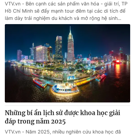
VTV.vn - Bên cạnh các sản phẩm văn hóa - giải trí, TP
Hồ Chí Minh sẽ đẩy mạnh tour đêm tại các di tích để
làm dày trải nghiệm du khách và mở rộng hệ sinh...
Những bí ẩn lịch sử được khoa học giải
đáp trong năm 2025
VTV.vn - Năm 2025, nhiều nghiên cứu khoa học đã