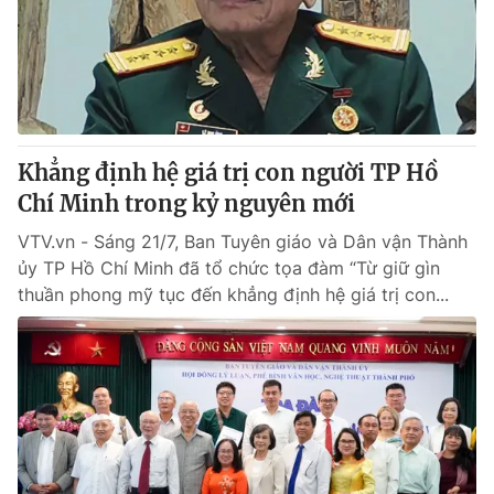
Tin tức
Kinh tế
Thế giới đó đây
Tài chính
Dữ liệu và đời sống
Câu chuyện quốc tế
Thị trường
Khẳng định hệ giá trị con người TP Hồ
Truyền hình
Góc doanh nghiệp
Chí Minh trong kỷ nguyên mới
Phim VTV
Giải trí
VTV.vn - Sáng 21/7, Ban Tuyên giáo và Dân vận Thành
Hậu trường
ủy TP Hồ Chí Minh đã tổ chức tọa đàm “Từ giữ gìn
Điện ảnh
thuần phong mỹ tục đến khẳng định hệ giá trị con...
Đời sống
Nhân vật
Âm nhạc
Du lịch
Khán giả
Giáo dục
Sao
Làm đẹp
Giải sao mai
Tuyển sinh
Công nghệ
Chất lượng cuộc sống
Học trực tuyến
Hitech Công nghệ tương lai