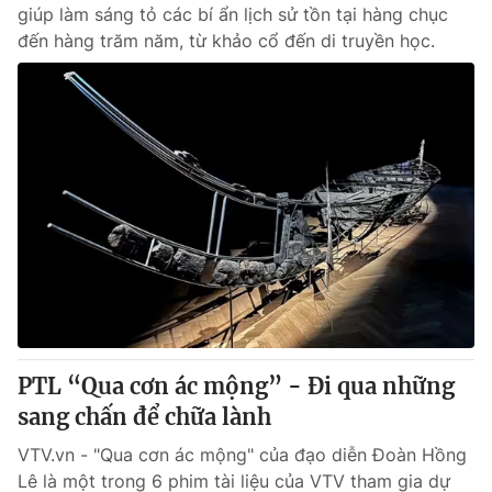
giúp làm sáng tỏ các bí ẩn lịch sử tồn tại hàng chục
đến hàng trăm năm, từ khảo cổ đến di truyền học.
PTL “Qua cơn ác mộng” - Đi qua những
sang chấn để chữa lành
VTV.vn - "Qua cơn ác mộng" của đạo diễn Đoàn Hồng
Lê là một trong 6 phim tài liệu của VTV tham gia dự