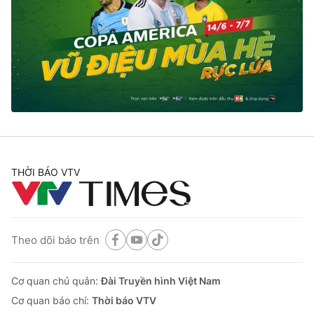
Thị trường 24h
Tấm lòng Việt
VTV4
Vươn mình bằng AI
VTV9
VTV8
Liên hệ tòa soạn
English
THỜI BÁO VTV
THỜI BÁO VTV
Theo dõi báo trên
Theo dõi báo trên
Cơ quan chủ quản:
Đài Truyền hình Việt Nam
Cơ quan báo chí:
Thời báo VTV
Cơ quan chủ quản:
Đài Truyền hình Việt Nam