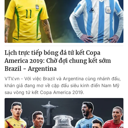
Tin tức
Kinh tế
Thế giới đó đây
Tài chính
Dữ liệu và đời sống
Câu chuyện quốc tế
Thị trường
Truyền hình
Góc doanh nghiệp
Lịch trực tiếp bóng đá tứ kết Copa
Phim VTV
America 2019: Chờ đợi chung kết sớm
Giải trí
Brazil - Argentina
Hậu trường
Điện ảnh
Đời sống
VTV.vn - Với việc Brazil và Argentina cùng nhánh đấu,
Nhân vật
Âm nhạc
khán giả đang mơ về cặp đấu siêu kinh điển Nam Mỹ
Du lịch
Khán giả
sau vòng tứ kết Copa America 2019.
Giáo dục
Sao
Làm đẹp
Giải sao mai
Tuyển sinh
Công nghệ
Chất lượng cuộc sống
Học trực tuyến
Hitech Công nghệ tương lai