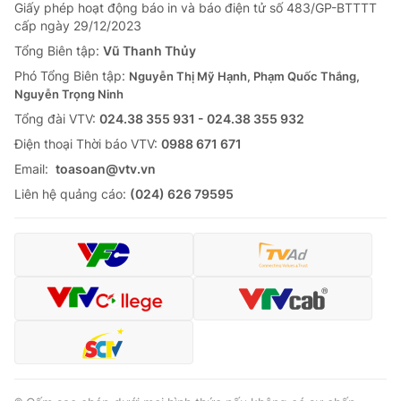
Giấy phép hoạt động báo in và báo điện tử số 483/GP-BTTTT
Cơ quan báo chí:
Thời báo VTV
cấp ngày 29/12/2023
Giấy phép hoạt động báo in và báo điện tử số 483/GP-BTTTT
Tổng Biên tập:
Vũ Thanh Thủy
cấp ngày 29/12/2023
Phó Tổng Biên tập:
Nguyễn Thị Mỹ Hạnh, Phạm Quốc Thắng,
Tổng Biên tập:
Vũ Thanh Thủy
Nguyễn Trọng Ninh
Phó Tổng Biên tập:
Nguyễn Thị Mỹ Hạnh, Phạm Quốc Thắng,
Tổng đài VTV:
024.38 355 931 - 024.38 355 932
Nguyễn Trọng Ninh
Ðiện thoại Thời báo VTV:
0988 671 671
Tổng đài VTV:
024.38 355 931 - 024.38 355 932
Email:
toasoan@vtv.vn
Ðiện thoại Thời báo VTV:
024.66 897 897
Liên hệ quảng cáo:
(024) 626 79595
Email:
toasoan@vtv.vn
Liên hệ quảng cáo:
024-7300.7108