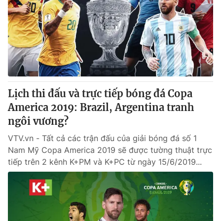
Giao lưu trực tuyến
Sản phẩm
Lịch phát sóng
Thị trường
Tư vấn
Chuyên mục khác
Emagazine
Podcast
Lịch thi đấu và trực tiếp bóng đá Copa
America 2019: Brazil, Argentina tranh
Photo
Infographic
ngôi vương?
VTV.vn - Tất cả các trận đấu của giải bóng đá số 1
Video
Shorts video
Nam Mỹ Copa America 2019 sẽ được tường thuật trực
tiếp trên 2 kênh K+PM và K+PC từ ngày 15/6/2019...
VTV Money
VTV Thể thao
VTV Sức khoẻ
Bất động sản