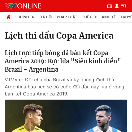
CHÍNH TRỊ
XÃ HỘI
PHÁP LUẬT
THẾ GIỚI
KINH TẾ
TRUYỀ
Lịch thi đấu Copa America
Chuyên mục
Lịch trực tiếp bóng đá bán kết Copa
Chính trị
America 2019: Rực lửa "Siêu kinh điển"
Brazil - Argentina
Xã hội
VTV.vn - Đội chủ nhà Brazil và kỳ phùng địch thủ
Argentina hứa hẹn sẽ có cuộc đối đầu nảy lửa ở vòng
Pháp luật
bán kết Copa America 2019.
Y tế
Thế giới