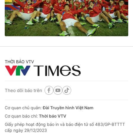
Tin tức
Kinh tế
Thế giới đó đây
Tài chính
Dữ liệu và đời sống
Câu chuyện quốc tế
Thị trường
Truyền hình
Góc doanh nghiệp
Phim VTV
THỜI BÁO VTV
Giải trí
Hậu trường
Điện ảnh
Đời sống
Nhân vật
Âm nhạc
Theo dõi báo trên
Du lịch
Khán giả
Giáo dục
Sao
Làm đẹp
Giải sao mai
Cơ quan chủ quản:
Đài Truyền hình Việt Nam
Tuyển sinh
Công nghệ
Cơ quan báo chí:
Thời báo VTV
Chất lượng cuộc sống
Học trực tuyến
Giấy phép hoạt động báo in và báo điện tử số 483/GP-BTTTT
Hitech Công nghệ tương lai
cấp ngày 29/12/2023