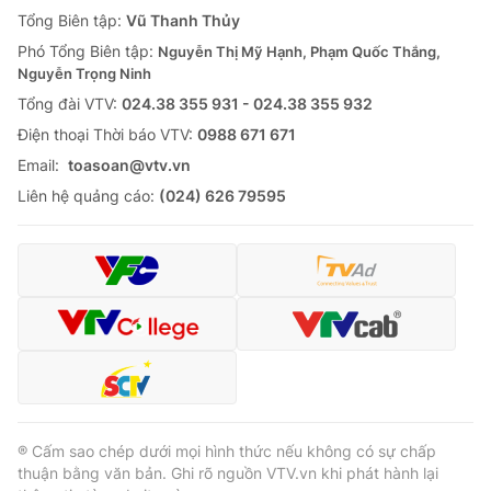
Giao lưu trực tuyến
Tổng Biên tập:
Vũ Thanh Thủy
Sản phẩm
Phó Tổng Biên tập:
Nguyễn Thị Mỹ Hạnh, Phạm Quốc Thắng,
Lịch phát sóng
Thị trường
Nguyễn Trọng Ninh
Tổng đài VTV:
024.38 355 931 - 024.38 355 932
Tư vấn
Ðiện thoại Thời báo VTV:
0988 671 671
Chuyên mục khác
Email:
toasoan@vtv.vn
Emagazine
Podcast
Liên hệ quảng cáo:
(024) 626 79595
Photo
Infographic
Video
Shorts video
VTV Money
VTV Thể thao
VTV Sức khoẻ
Bất động sản
® Cấm sao chép dưới mọi hình thức nếu không có sự chấp
thuận bằng văn bản. Ghi rõ nguồn VTV.vn khi phát hành lại