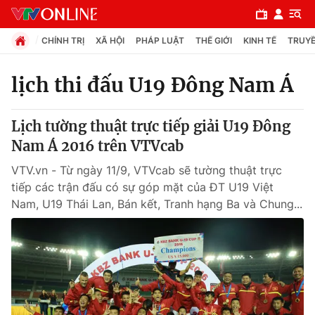
CHÍNH TRỊ
XÃ HỘI
PHÁP LUẬT
THẾ GIỚI
KINH TẾ
TRUYỀ
lịch thi đấu U19 Đông Nam Á
Chuyên mục
Lịch tường thuật trực tiếp giải U19 Đông
Chính trị
Nam Á 2016 trên VTVcab
VTV.vn - Từ ngày 11/9, VTVcab sẽ tường thuật trực
Xã hội
tiếp các trận đấu có sự góp mặt của ĐT U19 Việt
Nam, U19 Thái Lan, Bán kết, Tranh hạng Ba và Chung...
Pháp luật
Y tế
Thế giới