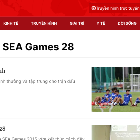
Truyền hình trực tuyến
KINH TẾ
TRUYỀN HÌNH
GIẢI TRÍ
Y TẾ
ĐỜI SỐNG
Pháp luật
Y tế
am SEA Games 28
Truyền hình
Multimedia
nh
Phim VTV
Video
ình thường và tập trung cho trận đấu
Hậu trường
Shorts video
Nhân vật
Podcast
Khán giả
EMagazine
Giải sao mai
Photo
28
Infographic
am SEA Games 2015 vừa kết thúc cách đây