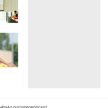
Liên hệ toà soạn
hệ tương lai
HỆ
GIÁO DỤC
VIDEO
PODCAST