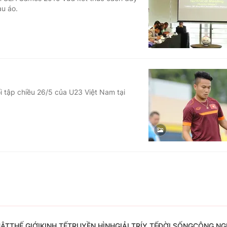
àu áo.
Góc ảnh
Giáo dục
Công nghệ
Tuyển sinh
Hitech Công ng
Học trực tuyến
Sản phẩm
i tập chiều 26/5 của U23 Việt Nam tại
g
Thị trường
Tư vấn
UẬT
THẾ GIỚI
KINH TẾ
TRUYỀN HÌNH
GIẢI TRÍ
Y TẾ
ĐỜI SỐNG
CÔNG NG