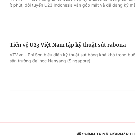
ít phút, đội tuyển U23 Indonesia vẫn góp mặt và đã đăng ký m
Giải trí
Đời sống
Điện ảnh
Du lịch
Tiền vệ U23 Việt Nam tập kỹ thuật sút rabona
Âm nhạc
Làm đẹp
VTV.vn - Phi Sơn biểu diễn kỹ thuật sút bóng khá khó trong buổ
sân trường đại học Nanyang (Singapore).
Sao
Chất lượng cuộc sốn
CHÍNH TRỊ
XÃ HỘI
PHÁP L