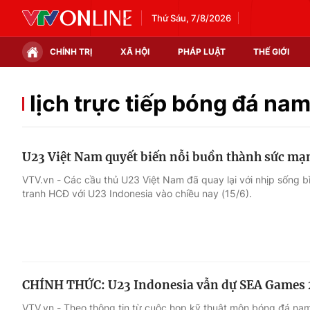
Thứ Sáu, 7/8/2026
CHÍNH TRỊ
XÃ HỘI
PHÁP LUẬT
THẾ GIỚI
Chính trị
Xã hội
lịch trực tiếp bóng đá n
Thế giới
Kinh tế
U23 Việt Nam quyết biến nỗi buồn thành sức mạ
Tin tức
Tài chính
VTV.vn - Các cầu thủ U23 Việt Nam đã quay lại với nhịp sống b
tranh HCĐ với U23 Indonesia vào chiều nay (15/6).
Thế giới đó đây
Thị trường
Câu chuyện quốc tế
Góc doanh nghiệp
Dữ liệu và đời sống
CHÍNH THỨC: U23 Indonesia vẫn dự SEA Games 
VTV.vn - Theo thông tin từ cuộc họp kỹ thuật môn bóng đá n