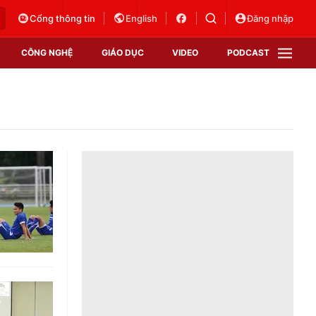
Cổng thông tin
English
Đăng nhập
CÔNG NGHỆ
GIÁO DỤC
VIDEO
PODCAST
VTV Money
VTV Thể thao
VTV Sức khoẻ
Bất động sản
Thị trường 24h
Tấm lòng Việt
Vươn mình bằng AI
VTV4
VTV8
VTV9
Lịch phát sóng
Giao lưu trực tuyến
Sự kiện