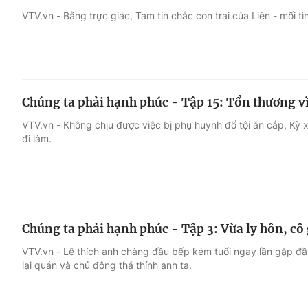
VTV.vn - Bằng trực giác, Tam tin chắc con trai của Liên - mối t
Giải trí
Đời sống
Điện ảnh
Du lịch
Chúng ta phải hạnh phúc - Tập 15: Tổn thương vì 
Âm nhạc
Làm đẹp
VTV.vn - Không chịu được việc bị phụ huynh đổ tội ăn cắp, Kỳ 
đi làm.
Sao
Chất lượng cuộc sốn
Chúng ta phải hạnh phúc - Tập 3: Vừa ly hôn, cô
VTV.vn - Lê thích anh chàng đầu bếp kém tuổi ngay lần gặp đầu 
lại quán và chủ động thả thính anh ta.