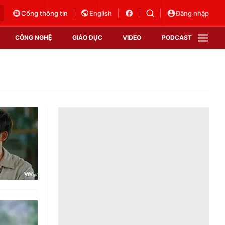
Cổng thông tin
English
Đăng nhập
CÔNG NGHỆ
GIÁO DỤC
VIDEO
PODCAST
VTV Money
VTV Thể thao
VTV Sức khoẻ
Bất động sản
Thị trường 24h
Tấm lòng Việt
Vươn mình bằng AI
VTV4
VTV8
VTV9
Lịch phát sóng
Giao lưu trực tuyến
Sự kiện