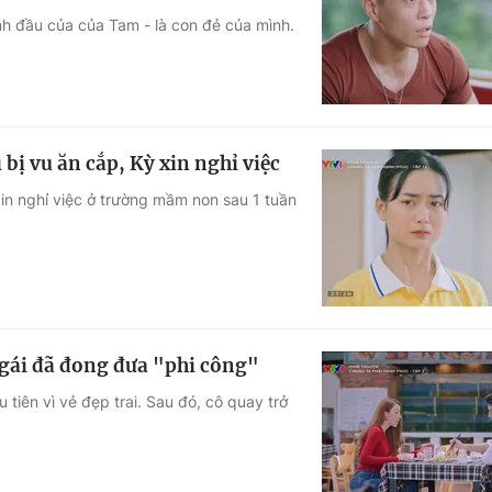
ình đầu của của Tam - là con đẻ của mình.
Góc ảnh
Giáo dục
Công nghệ
Tuyển sinh
Hitech Công ng
bị vu ăn cắp, Kỳ xin nghỉ việc
Học trực tuyến
Sản phẩm
xin nghỉ việc ở trường mầm non sau 1 tuần
g
Thị trường
Tư vấn
 gái đã đong đưa "phi công"
tiên vì vẻ đẹp trai. Sau đó, cô quay trở