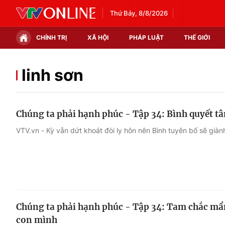
Thứ Bảy, 8/8/2026
CHÍNH TRỊ
XÃ HỘI
PHÁP LUẬT
THẾ GIỚI
Chính trị
Xã hội
linh sơn
Thế giới
Kinh tế
Chúng ta phải hạnh phúc - Tập 34: Bình quyết t
Tin tức
Tài chính
VTV.vn - Kỳ vẫn dứt khoát đòi ly hôn nên Bình tuyên bố sẽ giành
Thế giới đó đây
Thị trường
Câu chuyện quốc tế
Góc doanh nghiệp
Dữ liệu và đời sống
Chúng ta phải hạnh phúc - Tập 34: Tam chắc mẩm
con mình