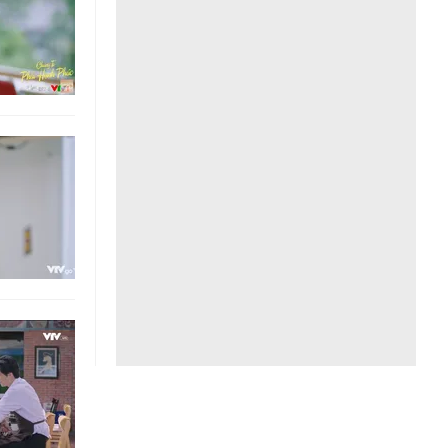
Liên hệ toà soạn
hệ tương lai