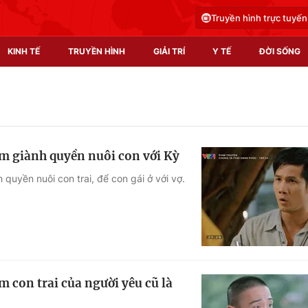
Truyền hình trực tuyến
KINH TẾ
TRUYỀN HÌNH
GIẢI TRÍ
Y TẾ
ĐỜI SỐNG
Pháp luật
Y tế
Truyền hình
Multimedia
âm giành quyền nuôi con với Kỳ
Phim VTV
Video
 quyền nuôi con trai, để con gái ở với vợ.
Hậu trường
Shorts video
Nhân vật
Podcast
Khán giả
EMagazine
Giải sao mai
Photo
 con trai của người yêu cũ là
Infographic