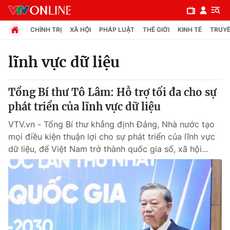
CHÍNH TRỊ
XÃ HỘI
PHÁP LUẬT
THẾ GIỚI
KINH TẾ
TRUYỀ
lĩnh vực dữ liệu
Chuyên mục
Tổng Bí thư Tô Lâm: Hỗ trợ tối đa cho sự
Chính trị
phát triển của lĩnh vực dữ liệu
VTV.vn - Tổng Bí thư khẳng định Đảng, Nhà nước tạo
Xã hội
mọi điều kiện thuận lợi cho sự phát triển của lĩnh vực
dữ liệu, để Việt Nam trở thành quốc gia số, xã hội...
Pháp luật
Y tế
Thế giới