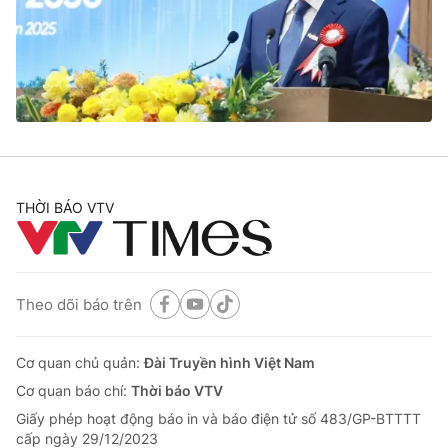
Tin tức
Kinh tế
Thế giới đó đây
Tài chính
Dữ liệu và đời sống
Câu chuyện quốc tế
Thị trường
Truyền hình
Góc doanh nghiệp
Phim VTV
THỜI BÁO VTV
Giải trí
Hậu trường
Điện ảnh
Đời sống
Nhân vật
Âm nhạc
Theo dõi báo trên
Du lịch
Khán giả
Giáo dục
Sao
Làm đẹp
Giải sao mai
Cơ quan chủ quản:
Đài Truyền hình Việt Nam
Tuyển sinh
Công nghệ
Cơ quan báo chí:
Thời báo VTV
Chất lượng cuộc sống
Học trực tuyến
Giấy phép hoạt động báo in và báo điện tử số 483/GP-BTTTT
Hitech Công nghệ tương lai
cấp ngày 29/12/2023