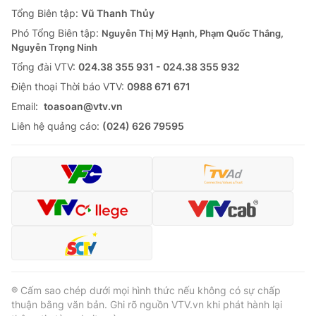
Giao lưu trực tuyến
Tổng Biên tập:
Vũ Thanh Thủy
Sản phẩm
Phó Tổng Biên tập:
Nguyễn Thị Mỹ Hạnh, Phạm Quốc Thắng,
Lịch phát sóng
Thị trường
Nguyễn Trọng Ninh
Tổng đài VTV:
024.38 355 931 - 024.38 355 932
Tư vấn
Ðiện thoại Thời báo VTV:
0988 671 671
Chuyên mục khác
Email:
toasoan@vtv.vn
Emagazine
Podcast
Liên hệ quảng cáo:
(024) 626 79595
Photo
Infographic
Video
Shorts video
VTV Money
VTV Thể thao
VTV Sức khoẻ
Bất động sản
® Cấm sao chép dưới mọi hình thức nếu không có sự chấp
thuận bằng văn bản. Ghi rõ nguồn VTV.vn khi phát hành lại