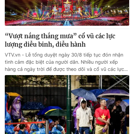
® Cấm sao chép dưới mọi hình thức nếu không có sự chấp
thuận bằng văn bản. Ghi rõ nguồn VTV.vn khi phát hành lại
thông tin từ website này.
“Vượt nắng thắng mưa” cổ vũ các lực
lượng diễu binh, diễu hành
VTV.vn - Lễ tổng duyệt ngày 30/8 tiếp tục đón nhận
tình cảm đặc biệt của người dân. Nhiều người xếp
hàng cả ngày trời để được theo dõi và cổ vũ các lực...