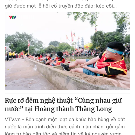
giữ được một lễ hội cổ truyền độc đáo: kéo cõi...
Rực rỡ đêm nghệ thuật “Cùng nhau giữ
nước” tại Hoàng thành Thăng Long
VTV.vn - Bên cạnh một loạt ca khúc hào hùng về đất
nước là màn trình diễn thực cảnh mãn nhãn, gửi gắm
lòng tự hào dân tộc và niềm tin về kỷ nguyên vươn...