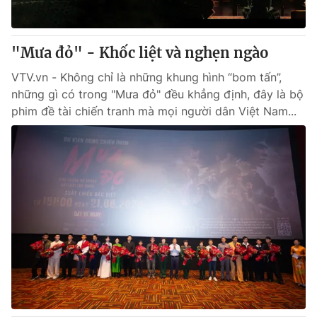
"Mưa đỏ" - Khốc liệt và nghẹn ngào
VTV.vn - Không chỉ là những khung hình “bom tấn”,
những gì có trong "Mưa đỏ" đều khẳng định, đây là bộ
phim đề tài chiến tranh mà mọi người dân Việt Nam...