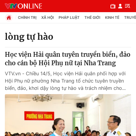
CHÍNH TRỊ
XÃ HỘI
PHÁP LUẬT
THẾ GIỚI
KINH TẾ
TRUYỀ
lòng tự hào
Chuyên mục
Học viện Hải quân tuyên truyền biển, đảo
Chính trị
cho cán bộ Hội Phụ nữ tại Nha Trang
VTV.vn - Chiều 14/5, Học viện Hải quân phối hợp với
Xã hội
Hội Phụ nữ phường Nha Trang tổ chức tuyên truyền
biển, đảo, khơi dậy lòng tự hào và trách nhiệm cho...
Pháp luật
Y tế
Thế giới