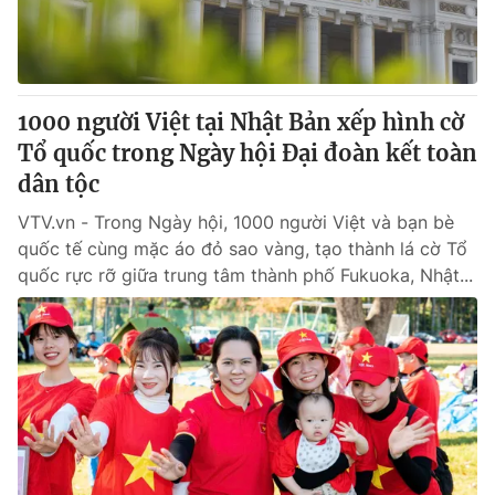
Thị trường 24h
Tấm lòng Việt
VTV4
Vươn mình bằng AI
1000 người Việt tại Nhật Bản xếp hình cờ
VTV9
VTV8
Tổ quốc trong Ngày hội Đại đoàn kết toàn
dân tộc
Liên hệ tòa soạn
English
VTV.vn - Trong Ngày hội, 1000 người Việt và bạn bè
quốc tế cùng mặc áo đỏ sao vàng, tạo thành lá cờ Tổ
quốc rực rỡ giữa trung tâm thành phố Fukuoka, Nhật...
THỜI BÁO VTV
Theo dõi báo trên
Cơ quan chủ quản:
Đài Truyền hình Việt Nam
Cơ quan báo chí:
Thời báo VTV