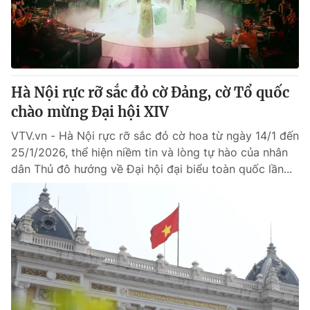
Giao lưu trực tuyến
Sản phẩm
Lịch phát sóng
Thị trường
Tư vấn
Hà Nội rực rỡ sắc đỏ cờ Đảng, cờ Tổ quốc
Chuyên mục khác
chào mừng Đại hội XIV
Emagazine
Podcast
VTV.vn - Hà Nội rực rỡ sắc đỏ cờ hoa từ ngày 14/1 đến
25/1/2026, thể hiện niềm tin và lòng tự hào của nhân
Photo
Infographic
dân Thủ đô hướng về Đại hội đại biểu toàn quốc lần...
Video
Shorts video
VTV Money
VTV Thể thao
VTV Sức khoẻ
Bất động sản