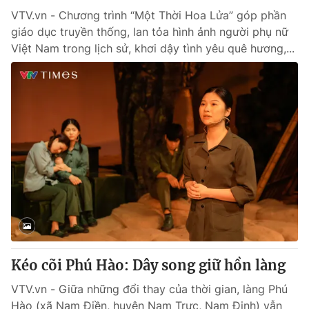
VTV.vn - Chương trình “Một Thời Hoa Lửa” góp phần
giáo dục truyền thống, lan tỏa hình ảnh người phụ nữ
Việt Nam trong lịch sử, khơi dậy tình yêu quê hương,...
Kéo cõi Phú Hào: Dây song giữ hồn làng
VTV.vn - Giữa những đổi thay của thời gian, làng Phú
Hào (xã Nam Điền, huyện Nam Trực, Nam Định) vẫn