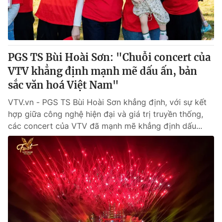
Giấy phép hoạt động báo in và báo điện tử số 483/GP-BTTTT
cấp ngày 29/12/2023
Tổng Biên tập:
Vũ Thanh Thủy
Phó Tổng Biên tập:
Nguyễn Thị Mỹ Hạnh, Phạm Quốc Thắng,
PGS TS Bùi Hoài Sơn: "Chuỗi concert của
Nguyễn Trọng Ninh
Tổng đài VTV:
VTV khẳng định mạnh mẽ dấu ấn, bản
024.38 355 931 - 024.38 355 932
Ðiện thoại Thời báo VTV:
sắc văn hoá Việt Nam"
024.66 897 897
Email:
toasoan@vtv.vn
VTV.vn - PGS TS Bùi Hoài Sơn khẳng định, với sự kết
Liên hệ quảng cáo:
024-7300.7108
hợp giữa công nghệ hiện đại và giá trị truyền thống,
các concert của VTV đã mạnh mẽ khẳng định dấu...