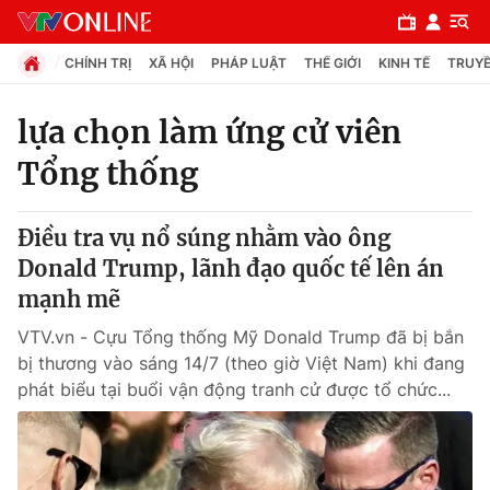
CHÍNH TRỊ
XÃ HỘI
PHÁP LUẬT
THẾ GIỚI
KINH TẾ
TRUYỀ
lựa chọn làm ứng cử viên
Tổng thống
Chuyên mục
Chính trị
Điều tra vụ nổ súng nhằm vào ông
Donald Trump, lãnh đạo quốc tế lên án
Xã hội
mạnh mẽ
VTV.vn - Cựu Tổng thống Mỹ Donald Trump đã bị bắn
Pháp luật
bị thương vào sáng 14/7 (theo giờ Việt Nam) khi đang
phát biểu tại buổi vận động tranh cử được tổ chức...
Y tế
Thế giới