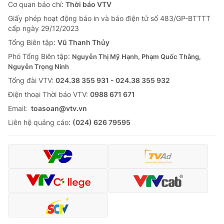
Giao lưu trực tuyến
Cơ quan báo chí:
Thời báo VTV
Sản phẩm
Giấy phép hoạt động báo in và báo điện tử số 483/GP-BTTTT
Lịch phát sóng
cấp ngày 29/12/2023
Thị trường
Tổng Biên tập:
Vũ Thanh Thủy
Tư vấn
Phó Tổng Biên tập:
Nguyễn Thị Mỹ Hạnh, Phạm Quốc Thắng,
Chuyên mục khác
Nguyễn Trọng Ninh
Tổng đài VTV:
024.38 355 931 - 024.38 355 932
Emagazine
Podcast
Ðiện thoại Thời báo VTV:
0988 671 671
Email:
toasoan@vtv.vn
Photo
Infographic
Liên hệ quảng cáo:
(024) 626 79595
Video
Shorts video
VTV Money
VTV Thể thao
VTV Sức khoẻ
Bất động sản