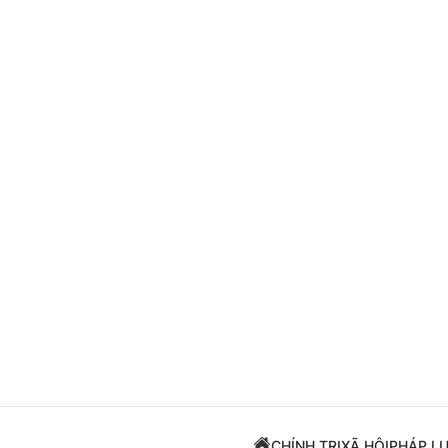
Giải trí
Đời sống
Điện ảnh
Du lịch
Âm nhạc
Làm đẹp
Sao
Chất lượng cuộc sốn
CHÍNH TRỊ
XÃ HỘI
PHÁP L