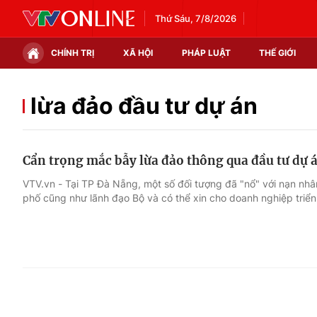
Thứ Sáu, 7/8/2026
CHÍNH TRỊ
XÃ HỘI
PHÁP LUẬT
THẾ GIỚI
Chính trị
Xã hội
lừa đảo đầu tư dự án
Thế giới
Kinh tế
Cẩn trọng mắc bẫy lừa đảo thông qua đầu tư dự 
Tin tức
Tài chính
VTV.vn - Tại TP Đà Nẵng, một số đối tượng đã "nổ" với nạn nhâ
phố cũng như lãnh đạo Bộ và có thể xin cho doanh nghiệp triển
Thế giới đó đây
Thị trường
Câu chuyện quốc tế
Góc doanh nghiệp
Dữ liệu và đời sống