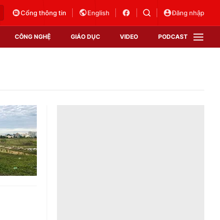
Cổng thông tin
English
Đăng nhập
CÔNG NGHỆ
GIÁO DỤC
VIDEO
PODCAST
VTV Money
VTV Thể thao
VTV Sức khoẻ
Bất động sản
Thị trường 24h
Tấm lòng Việt
Vươn mình bằng AI
VTV4
VTV8
VTV9
Lịch phát sóng
Giao lưu trực tuyến
Sự kiện