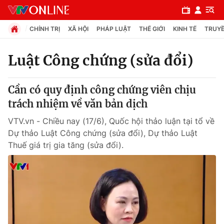
CHÍNH TRỊ
XÃ HỘI
PHÁP LUẬT
THẾ GIỚI
KINH TẾ
TRUYỀ
Luật Công chứng (sửa đổi)
Chuyên mục
Cần có quy định công chứng viên chịu
Chính trị
trách nhiệm về văn bản dịch
VTV.vn - Chiều nay (17/6), Quốc hội thảo luận tại tổ về
Xã hội
Dự thảo Luật Công chứng (sửa đổi), Dự thảo Luật
Thuế giá trị gia tăng (sửa đổi).
Pháp luật
Y tế
Thế giới