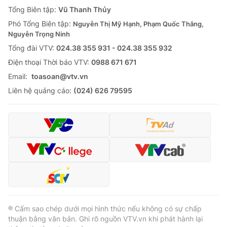
Giao lưu trực tuyến
Tổng Biên tập:
Vũ Thanh Thủy
Sản phẩm
Phó Tổng Biên tập:
Nguyễn Thị Mỹ Hạnh, Phạm Quốc Thắng,
Lịch phát sóng
Thị trường
Nguyễn Trọng Ninh
Tổng đài VTV:
024.38 355 931 - 024.38 355 932
Tư vấn
Ðiện thoại Thời báo VTV:
0988 671 671
Chuyên mục khác
Email:
toasoan@vtv.vn
Emagazine
Podcast
Liên hệ quảng cáo:
(024) 626 79595
Photo
Infographic
Video
Shorts video
VTV Money
VTV Thể thao
VTV Sức khoẻ
Bất động sản
® Cấm sao chép dưới mọi hình thức nếu không có sự chấp
thuận bằng văn bản. Ghi rõ nguồn VTV.vn khi phát hành lại