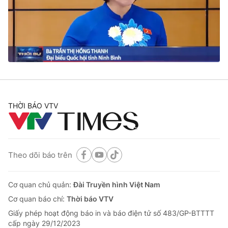
Tin tức
Kinh tế
Thế giới đó đây
Tài chính
Dữ liệu và đời sống
Câu chuyện quốc tế
Thị trường
Truyền hình
Góc doanh nghiệp
Phim VTV
THỜI BÁO VTV
Giải trí
Hậu trường
Điện ảnh
Đời sống
Nhân vật
Âm nhạc
Theo dõi báo trên
Du lịch
Khán giả
Giáo dục
Sao
Làm đẹp
Giải sao mai
Cơ quan chủ quản:
Đài Truyền hình Việt Nam
Tuyển sinh
Công nghệ
Cơ quan báo chí:
Thời báo VTV
Chất lượng cuộc sống
Học trực tuyến
Giấy phép hoạt động báo in và báo điện tử số 483/GP-BTTTT
Hitech Công nghệ tương lai
cấp ngày 29/12/2023