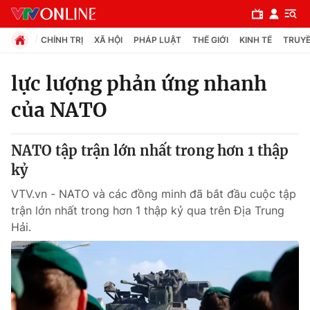
CHÍNH TRỊ
XÃ HỘI
PHÁP LUẬT
THẾ GIỚI
KINH TẾ
TRUYỀ
lực lượng phản ứng nhanh
của NATO
Chuyên mục
Chính trị
NATO tập trận lớn nhất trong hơn 1 thập
kỷ
Xã hội
VTV.vn - NATO và các đồng minh đã bắt đầu cuộc tập
trận lớn nhất trong hơn 1 thập kỷ qua trên Địa Trung
Pháp luật
Hải.
Y tế
Thế giới