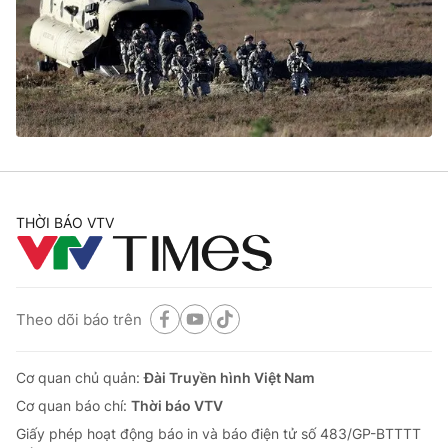
Giao lưu trực tuyến
Sản phẩm
Lịch phát sóng
Thị trường
Tư vấn
Chuyên mục khác
Emagazine
Podcast
THỜI BÁO VTV
Photo
Infographic
Video
Shorts video
Theo dõi báo trên
VTV Money
VTV Thể thao
Cơ quan chủ quản:
Đài Truyền hình Việt Nam
VTV Sức khoẻ
Bất động sản
Cơ quan báo chí:
Thời báo VTV
Giấy phép hoạt động báo in và báo điện tử số 483/GP-BTTTT