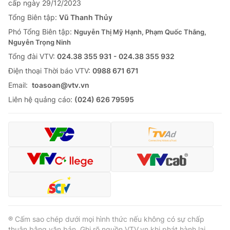
cấp ngày 29/12/2023
Thị trường 24h
Tấm lòng Việt
Tổng Biên tập:
Vũ Thanh Thủy
Phó Tổng Biên tập:
Nguyễn Thị Mỹ Hạnh, Phạm Quốc Thắng,
VTV4
Vươn mình bằng AI
Nguyễn Trọng Ninh
Tổng đài VTV:
024.38 355 931 - 024.38 355 932
VTV9
VTV8
Ðiện thoại Thời báo VTV:
0988 671 671
Email:
toasoan@vtv.vn
Liên hệ tòa soạn
English
Liên hệ quảng cáo:
(024) 626 79595
THỜI BÁO VTV
Theo dõi báo trên
® Cấm sao chép dưới mọi hình thức nếu không có sự chấp
Cơ quan chủ quản:
Đài Truyền hình Việt Nam
thuận bằng văn bản. Ghi rõ nguồn VTV.vn khi phát hành lại