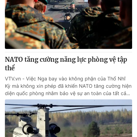
Tin tức
Kinh tế
Thế giới đó đây
Tài chính
Dữ liệu và đời sống
Câu chuyện quốc tế
Thị trường
Truyền hình
Góc doanh nghiệp
NATO tăng cường năng lực phòng vệ tập
Phim VTV
Giải trí
thể
Hậu trường
Điện ảnh
VTV.vn - Việc Nga bay vào không phận của Thổ Nhĩ
Đời sống
Nhân vật
Kỳ mà không xin phép đã khiến NATO tăng cường hiện
Âm nhạc
diện quốc phòng nhằm bảo vệ sự an toàn của tất cả...
Du lịch
Khán giả
Giáo dục
Sao
Làm đẹp
Giải sao mai
Tuyển sinh
Công nghệ
Chất lượng cuộc sống
Học trực tuyến
Hitech Công nghệ tương lai