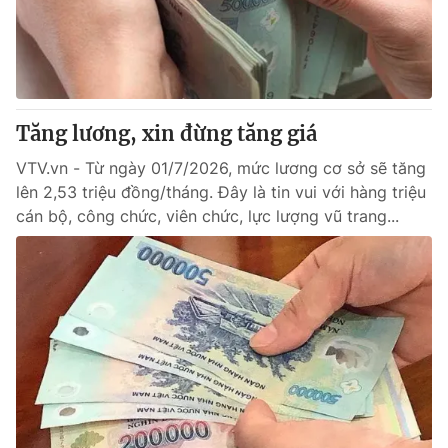
Giao lưu trực tuyến
Sản phẩm
Lịch phát sóng
Thị trường
Tư vấn
Tăng lương, xin đừng tăng giá
Chuyên mục khác
Emagazine
VTV.vn - Từ ngày 01/7/2026, mức lương cơ sở sẽ tăng
Podcast
lên 2,53 triệu đồng/tháng. Đây là tin vui với hàng triệu
cán bộ, công chức, viên chức, lực lượng vũ trang...
Photo
Infographic
Video
Shorts video
VTV Money
VTV Thể thao
VTV Sức khoẻ
Bất động sản