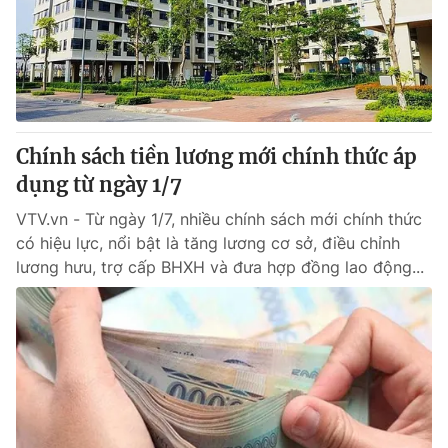
Tin tức
Kinh tế
Thế giới đó đây
Tài chính
Dữ liệu và đời sống
Câu chuyện quốc tế
Thị trường
Chính sách tiền lương mới chính thức áp
Truyền hình
Góc doanh nghiệp
dụng từ ngày 1/7
Phim VTV
Giải trí
VTV.vn - Từ ngày 1/7, nhiều chính sách mới chính thức
Hậu trường
có hiệu lực, nổi bật là tăng lương cơ sở, điều chỉnh
Điện ảnh
lương hưu, trợ cấp BHXH và đưa hợp đồng lao động...
Đời sống
Nhân vật
Âm nhạc
Du lịch
Khán giả
Giáo dục
Sao
Làm đẹp
Giải sao mai
Tuyển sinh
Công nghệ
Chất lượng cuộc sống
Học trực tuyến
Hitech Công nghệ tương lai