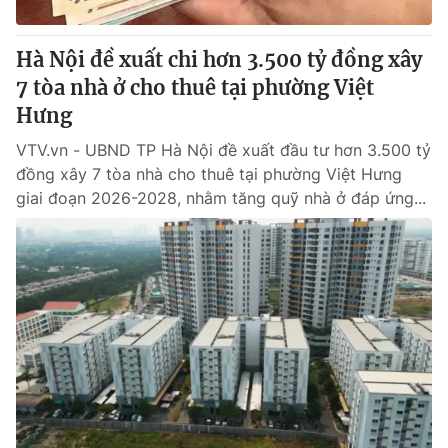
Giấy phép hoạt động báo in và báo điện tử số 483/GP-BTTTT
cấp ngày 29/12/2023
Hà Nội đề xuất chi hơn 3.500 tỷ đồng xây
Tổng Biên tập:
Vũ Thanh Thủy
7 tòa nhà ở cho thuê tại phường Việt
Phó Tổng Biên tập:
Nguyễn Thị Mỹ Hạnh, Phạm Quốc Thắng,
Hưng
Nguyễn Trọng Ninh
Tổng đài VTV:
024.38 355 931 - 024.38 355 932
VTV.vn - UBND TP Hà Nội đề xuất đầu tư hơn 3.500 tỷ
Ðiện thoại Thời báo VTV:
024.66 897 897
đồng xây 7 tòa nhà cho thuê tại phường Việt Hưng
Email:
toasoan@vtv.vn
giai đoạn 2026-2028, nhằm tăng quỹ nhà ở đáp ứng...
Liên hệ quảng cáo:
024-7300.7108