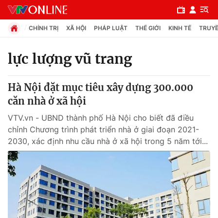
CHÍNH TRỊ
XÃ HỘI
PHÁP LUẬT
THẾ GIỚI
KINH TẾ
TRUYỀ
lực lượng vũ trang
Chuyên mục
Hà Nội đặt mục tiêu xây dựng 300.000
Chính trị
căn nhà ở xã hội
VTV.vn - UBND thành phố Hà Nội cho biết đã điều
Xã hội
chỉnh Chương trình phát triển nhà ở giai đoạn 2021-
2030, xác định nhu cầu nhà ở xã hội trong 5 năm tới...
Pháp luật
Y tế
Thế giới