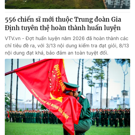
® Cấm sao chép dưới mọi hình thức nếu không có sự chấp
556 chiến sĩ mới thuộc Trung đoàn Gia
thuận bằng văn bản. Ghi rõ nguồn VTV.vn khi phát hành lại
Định tuyên thệ hoàn thành huấn luyện
thông tin từ website này.
VTV.vn - Đợt huấn luyện năm 2026 đã hoàn thành các
chỉ tiêu đề ra, với 3/13 nội dung kiểm tra đạt giỏi, 8/13
nội dung đạt khá, bảo đảm an toàn tuyệt đối.