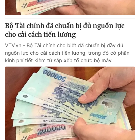
Thị trường 24h
Tấm lòng Việt
VTV4
Vươn mình bằng AI
Bộ Tài chính đã chuẩn bị đủ nguồn lực
cho cải cách tiền lương
VTV9
VTV8
VTV.vn - Bộ Tài chính cho biết đã chuẩn bị đầy đủ
nguồn lực cho cải cách tiền lương, trong đó có phần
Liên hệ tòa soạn
English
kinh phí tiết kiệm từ sắp xếp tổ chức bộ máy.
THỜI BÁO VTV
Theo dõi báo trên
Cơ quan chủ quản:
Đài Truyền hình Việt Nam
Cơ quan báo chí:
Thời báo VTV