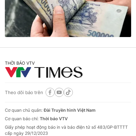
Tin tức
Kinh tế
Thế giới đó đây
Tài chính
Dữ liệu và đời sống
Câu chuyện quốc tế
Thị trường
Truyền hình
Góc doanh nghiệp
Phim VTV
THỜI BÁO VTV
Giải trí
Hậu trường
Điện ảnh
Đời sống
Nhân vật
Âm nhạc
Theo dõi báo trên
Du lịch
Khán giả
Giáo dục
Sao
Làm đẹp
Giải sao mai
Cơ quan chủ quản:
Đài Truyền hình Việt Nam
Tuyển sinh
Công nghệ
Cơ quan báo chí:
Thời báo VTV
Chất lượng cuộc sống
Học trực tuyến
Giấy phép hoạt động báo in và báo điện tử số 483/GP-BTTTT
Hitech Công nghệ tương lai
cấp ngày 29/12/2023