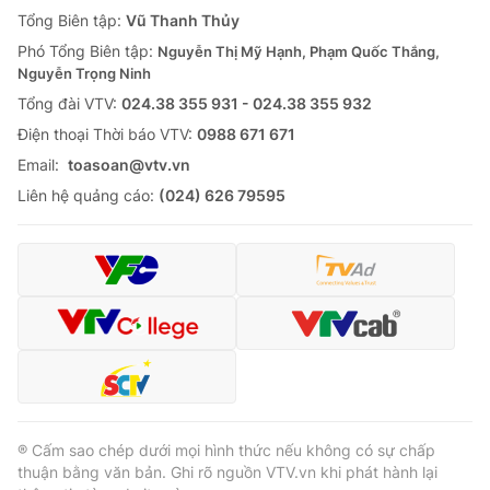
Giao lưu trực tuyến
Tổng Biên tập:
Vũ Thanh Thủy
Sản phẩm
Phó Tổng Biên tập:
Nguyễn Thị Mỹ Hạnh, Phạm Quốc Thắng,
Lịch phát sóng
Thị trường
Nguyễn Trọng Ninh
Tổng đài VTV:
024.38 355 931 - 024.38 355 932
Tư vấn
Ðiện thoại Thời báo VTV:
0988 671 671
Chuyên mục khác
Email:
toasoan@vtv.vn
Emagazine
Podcast
Liên hệ quảng cáo:
(024) 626 79595
Photo
Infographic
Video
Shorts video
VTV Money
VTV Thể thao
VTV Sức khoẻ
Bất động sản
® Cấm sao chép dưới mọi hình thức nếu không có sự chấp
thuận bằng văn bản. Ghi rõ nguồn VTV.vn khi phát hành lại