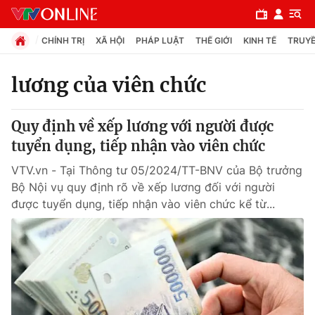
CHÍNH TRỊ
XÃ HỘI
PHÁP LUẬT
THẾ GIỚI
KINH TẾ
TRUYỀ
lương của viên chức
Chuyên mục
Quy định về xếp lương với người được
Chính trị
tuyển dụng, tiếp nhận vào viên chức
VTV.vn - Tại Thông tư 05/2024/TT-BNV của Bộ trưởng
Xã hội
Bộ Nội vụ quy định rõ về xếp lương đối với người
được tuyển dụng, tiếp nhận vào viên chức kể từ...
Pháp luật
Y tế
Thế giới