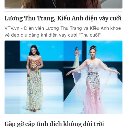
® Cấm sao chép dưới mọi hình thức nếu không có sự chấp
Lương Thu Trang, Kiều Anh diện váy cưới
thuận bằng văn bản. Ghi rõ nguồn VTV.vn khi phát hành lại
thông tin từ website này.
VTV.vn - Diễn viên Lương Thu Trang và Kiều Anh khoe
vẻ đẹp dịu dàng khi diện váy cưới "Thu cuối".
Gặp gỡ cặp tình địch không đội trời