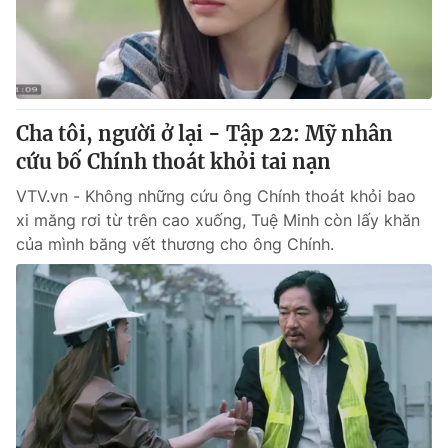
Giao lưu trực tuyến
Sản phẩm
Lịch phát sóng
Thị trường
Tư vấn
Cha tôi, người ở lại - Tập 22: Mỹ nhân
Chuyên mục khác
cứu bố Chính thoát khỏi tai nạn
Emagazine
Podcast
VTV.vn - Không những cứu ông Chính thoát khỏi bao
xi măng rơi từ trên cao xuống, Tuệ Minh còn lấy khăn
Photo
Infographic
của mình băng vết thương cho ông Chính.
Video
Shorts video
VTV Money
VTV Thể thao
VTV Sức khoẻ
Bất động sản