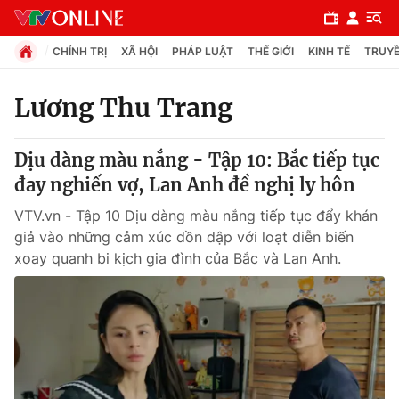
CHÍNH TRỊ
XÃ HỘI
PHÁP LUẬT
THẾ GIỚI
KINH TẾ
TRUYỀ
Lương Thu Trang
Chuyên mục
Dịu dàng màu nắng - Tập 10: Bắc tiếp tục
Chính trị
đay nghiến vợ, Lan Anh đề nghị ly hôn
VTV.vn - Tập 10 Dịu dàng màu nắng tiếp tục đẩy khán
Xã hội
giả vào những cảm xúc dồn dập với loạt diễn biến
xoay quanh bi kịch gia đình của Bắc và Lan Anh.
Pháp luật
Y tế
Thế giới