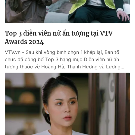
Thị trường 24h
Tấm lòng Việt
VTV4
Vươn mình bằng AI
Top 3 diễn viên nữ ấn tượng tại VTV
VTV9
VTV8
Awards 2024
VTV.vn - Sau khi vòng bình chọn 1 khép lại, Ban tổ
Liên hệ tòa soạn
English
chức đã công bố Top 3 hạng mục Diễn viên nữ ấn
tượng thuộc về Hoàng Hà, Thanh Hương và Lương...
THỜI BÁO VTV
Theo dõi báo trên
Cơ quan chủ quản:
Đài Truyền hình Việt Nam
Cơ quan báo chí:
Thời báo VTV