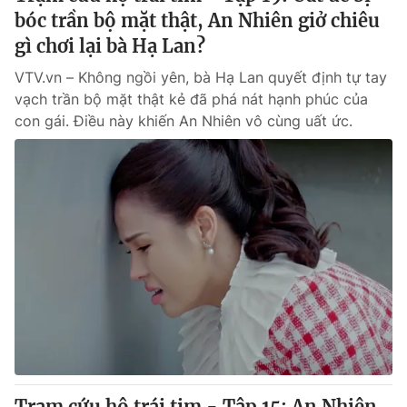
bóc trần bộ mặt thật, An Nhiên giở chiêu
gì chơi lại bà Hạ Lan?
VTV.vn – Không ngồi yên, bà Hạ Lan quyết định tự tay
vạch trần bộ mặt thật kẻ đã phá nát hạnh phúc của
con gái. Điều này khiến An Nhiên vô cùng uất ức.
Trạm cứu hộ trái tim - Tập 15: An Nhiên