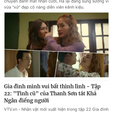
chuyện đánh mất nhẫn cưới, Hà lại đang sung sướng vì
vừa "xử" đẹp cô nàng diễn viên kênh kiệu.
Gia đình mình vui bất thình lình - Tập
22: "Tình cũ" của Thanh Sơn tát Khả
Ngân điếng người
VTV.vn - Nhân vật mới xuất hiện trong tập 22 Gia đình