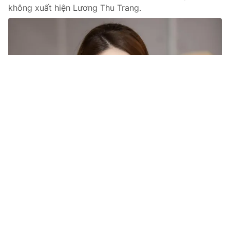
không xuất hiện Lương Thu Trang.
Tin mới
Video
Live
Emagazine
Trang chủ
Đấu trí - Tập 62: Vũ lăn tăn chuyện ra
khỏi ngành
VTV.vn - Trước những lo lắng của Lam, Vũ có lẽ sẽ cân
nhắc chuyện nghỉ việc để đảm bảo an toàn cho những
người thân.