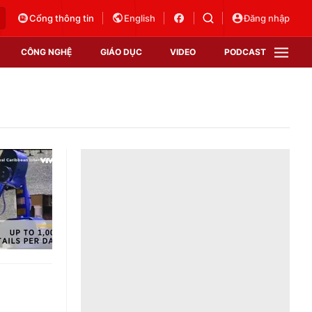
Cổng thông tin
English
Đăng nhập
CÔNG NGHỆ
GIÁO DỤC
VIDEO
PODCAST
VTV Money
VTV Thể thao
VTV Sức khoẻ
Bất động sản
Thị trường 24h
Tấm lòng Việt
Vươn mình bằng AI
VTV4
VTV8
VTV9
Lịch phát sóng
Giao lưu trực tuyến
Sự kiện