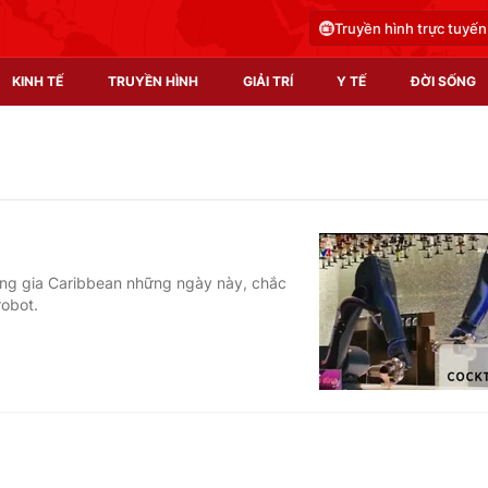
Truyền hình trực tuyến
KINH TẾ
TRUYỀN HÌNH
GIẢI TRÍ
Y TẾ
ĐỜI SỐNG
Pháp luật
Y tế
Truyền hình
Multimedia
Phim VTV
Video
àng gia Caribbean những ngày này, chắc
robot.
Hậu trường
Shorts video
Nhân vật
Podcast
Khán giả
EMagazine
Giải sao mai
Photo
Infographic