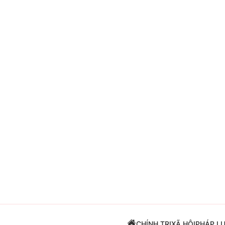
Giải trí
Đời sống
Điện ảnh
Du lịch
Âm nhạc
Làm đẹp
Sao
Chất lượng cuộc sốn
CHÍNH TRỊ
XÃ HỘI
PHÁP L