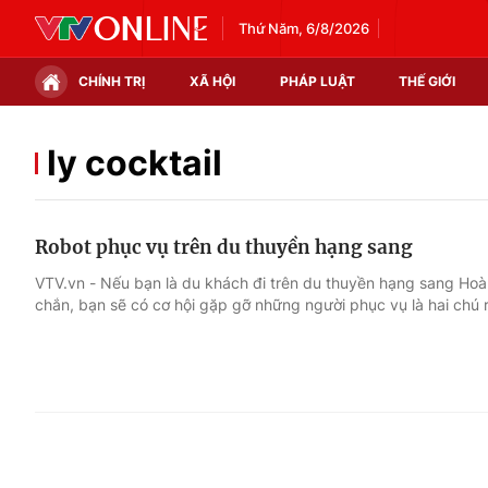
Thứ Năm, 6/8/2026
CHÍNH TRỊ
XÃ HỘI
PHÁP LUẬT
THẾ GIỚI
Chính trị
Xã hội
ly cocktail
Thế giới
Kinh tế
Robot phục vụ trên du thuyền hạng sang
Tin tức
Tài chính
VTV.vn - Nếu bạn là du khách đi trên du thuyền hạng sang Ho
chắn, bạn sẽ có cơ hội gặp gỡ những người phục vụ là hai chú 
Thế giới đó đây
Thị trường
Câu chuyện quốc tế
Góc doanh nghiệp
Dữ liệu và đời sống