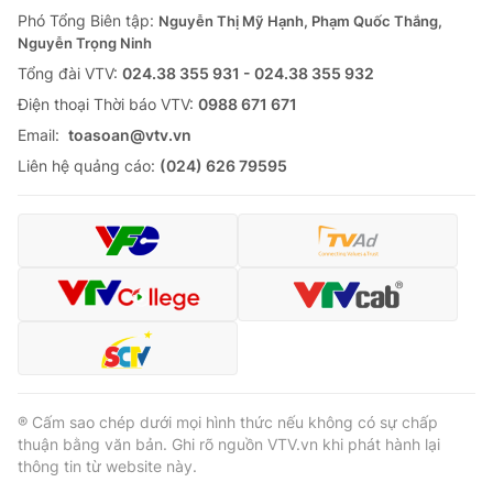
Giao lưu trực tuyến
Phó Tổng Biên tập:
Nguyễn Thị Mỹ Hạnh, Phạm Quốc Thắng,
Sản phẩm
Nguyễn Trọng Ninh
Lịch phát sóng
Thị trường
Tổng đài VTV:
024.38 355 931 - 024.38 355 932
Ðiện thoại Thời báo VTV:
0988 671 671
Tư vấn
Email:
toasoan@vtv.vn
Chuyên mục khác
Liên hệ quảng cáo:
(024) 626 79595
Emagazine
Podcast
Photo
Infographic
Video
Shorts video
VTV Money
VTV Thể thao
® Cấm sao chép dưới mọi hình thức nếu không có sự chấp
VTV Sức khoẻ
Bất động sản
thuận bằng văn bản. Ghi rõ nguồn VTV.vn khi phát hành lại
thông tin từ website này.