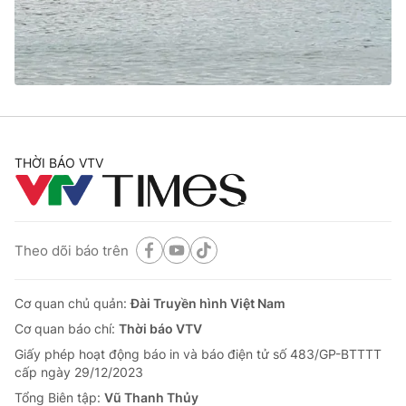
Tin tức
Kinh tế
Thế giới đó đây
Tài chính
Dữ liệu và đời sống
Câu chuyện quốc tế
Thị trường
Truyền hình
Góc doanh nghiệp
THỜI BÁO VTV
Phim VTV
Giải trí
Hậu trường
Điện ảnh
Đời sống
Theo dõi báo trên
Nhân vật
Âm nhạc
Du lịch
Khán giả
Giáo dục
Cơ quan chủ quản:
Đài Truyền hình Việt Nam
Sao
Làm đẹp
Giải sao mai
Cơ quan báo chí:
Thời báo VTV
Tuyển sinh
Công nghệ
Giấy phép hoạt động báo in và báo điện tử số 483/GP-BTTTT
Chất lượng cuộc sống
cấp ngày 29/12/2023
Học trực tuyến
Hitech Công nghệ tương lai
Tổng Biên tập:
Vũ Thanh Thủy