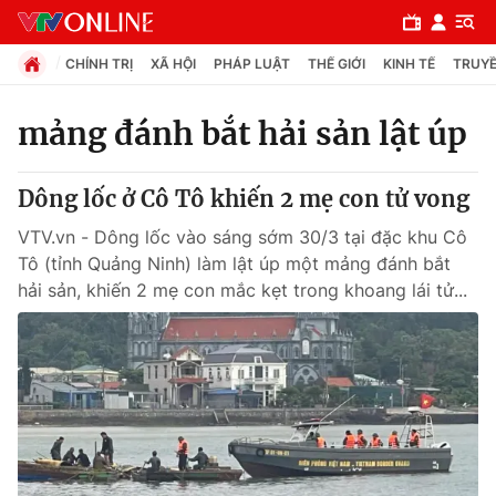
CHÍNH TRỊ
XÃ HỘI
PHÁP LUẬT
THẾ GIỚI
KINH TẾ
TRUYỀ
mảng đánh bắt hải sản lật úp
Chuyên mục
Dông lốc ở Cô Tô khiến 2 mẹ con tử vong
Chính trị
VTV.vn - Dông lốc vào sáng sớm 30/3 tại đặc khu Cô
Tô (tỉnh Quảng Ninh) làm lật úp một mảng đánh bắt
Xã hội
hải sản, khiến 2 mẹ con mắc kẹt trong khoang lái tử...
Pháp luật
Y tế
Thế giới