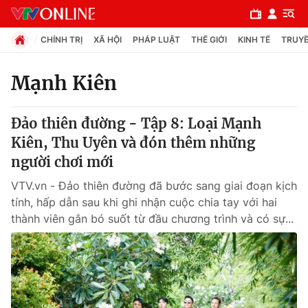
CHÍNH TRỊ
XÃ HỘI
PHÁP LUẬT
THẾ GIỚI
KINH TẾ
TRUYỀ
Mạnh Kiên
Chuyên mục
Đảo thiên đường - Tập 8: Loại Mạnh
Chính trị
Kiên, Thu Uyên và đón thêm những
người chơi mới
Xã hội
VTV.vn - Đảo thiên đường đã bước sang giai đoạn kịch
tính, hấp dẫn sau khi ghi nhận cuộc chia tay với hai
Pháp luật
thành viên gắn bó suốt từ đầu chương trình và có sự...
Y tế
Thế giới