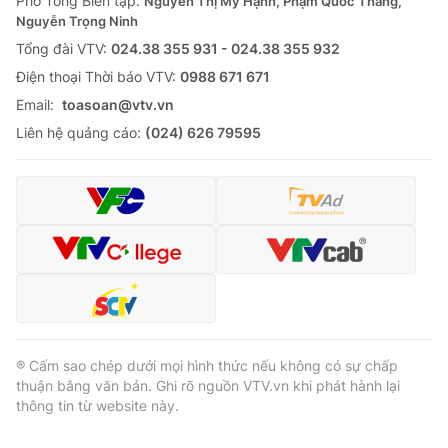
Phó Tổng Biên tập:
Nguyễn Thị Mỹ Hạnh, Phạm Quốc Thắng,
Nguyễn Trọng Ninh
Cơ quan báo chí:
Thời báo VTV
Tổng đài VTV:
024.38 355 931 - 024.38 355 932
Giấy phép hoạt động báo in và báo điện tử số 483/GP-BTTTT
cấp ngày 29/12/2023
Ðiện thoại Thời báo VTV:
0988 671 671
Tổng Biên tập:
Vũ Thanh Thủy
Email:
toasoan@vtv.vn
Phó Tổng Biên tập:
Nguyễn Thị Mỹ Hạnh, Phạm Quốc Thắng,
Liên hệ quảng cáo:
(024) 626 79595
Nguyễn Trọng Ninh
Tổng đài VTV:
024.38 355 931 - 024.38 355 932
Ðiện thoại Thời báo VTV:
024.66 897 897
Email:
toasoan@vtv.vn
Liên hệ quảng cáo:
024-7300.7108
® Cấm sao chép dưới mọi hình thức nếu không có sự chấp
thuận bằng văn bản. Ghi rõ nguồn VTV.vn khi phát hành lại
thông tin từ website này.