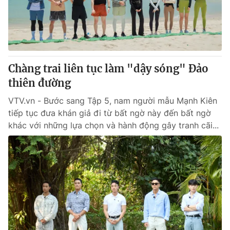
Giao lưu trực tuyến
Sản phẩm
Lịch phát sóng
Thị trường
Tư vấn
Chàng trai liên tục làm "dậy sóng" Đảo
Chuyên mục khác
thiên đường
Emagazine
Podcast
VTV.vn - Bước sang Tập 5, nam người mẫu Mạnh Kiên
tiếp tục đưa khán giả đi từ bất ngờ này đến bất ngờ
Photo
Infographic
khác với những lựa chọn và hành động gây tranh cãi...
Video
Shorts video
VTV Money
VTV Thể thao
VTV Sức khoẻ
Bất động sản