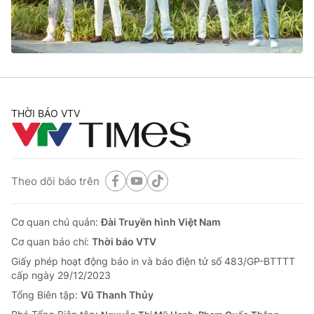
Thị trường 24h
Tấm lòng Việt
VTV4
Vươn mình bằng AI
VTV9
VTV8
THỜI BÁO VTV
Liên hệ tòa soạn
English
Theo dõi báo trên
THỜI BÁO VTV
Cơ quan chủ quản:
Đài Truyền hình Việt Nam
Cơ quan báo chí:
Thời báo VTV
Giấy phép hoạt động báo in và báo điện tử số 483/GP-BTTTT
Theo dõi báo trên
cấp ngày 29/12/2023
Tổng Biên tập:
Vũ Thanh Thủy
Cơ quan chủ quản:
Đài Truyền hình Việt Nam