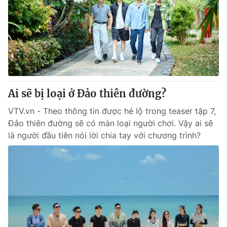
Tin tức
Kinh tế
Thế giới đó đây
Tài chính
Dữ liệu và đời sống
Câu chuyện quốc tế
Thị trường
Truyền hình
Góc doanh nghiệp
Ai sẽ bị loại ở Đảo thiên đường?
Phim VTV
Giải trí
VTV.vn - Theo thông tin được hé lộ trong teaser tập 7,
Hậu trường
Đảo thiên đường sẽ có màn loại người chơi. Vậy ai sẽ
Điện ảnh
là người đầu tiên nói lời chia tay với chương trình?
Đời sống
Nhân vật
Âm nhạc
Du lịch
Khán giả
Giáo dục
Sao
Làm đẹp
Giải sao mai
Tuyển sinh
Công nghệ
Chất lượng cuộc sống
Học trực tuyến
Hitech Công nghệ tương lai