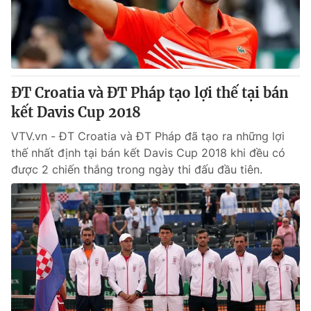
Giao lưu trực tuyến
Sản phẩm
Lịch phát sóng
Thị trường
Tư vấn
ĐT Croatia và ĐT Pháp tạo lợi thế tại bán
Chuyên mục khác
kết Davis Cup 2018
Emagazine
Podcast
VTV.vn - ĐT Croatia và ĐT Pháp đã tạo ra những lợi
thế nhất định tại bán kết Davis Cup 2018 khi đều có
Photo
Infographic
được 2 chiến thắng trong ngày thi đấu đầu tiên.
Video
Shorts video
VTV Money
VTV Thể thao
VTV Sức khoẻ
Bất động sản