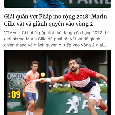
Giải quần vợt Pháp mở rộng 2018: Marin
Cilic vất vả giành quyền vào vòng 2
® Cấm sao chép dưới mọi hình thức nếu không có sự chấp
thuận bằng văn bản. Ghi rõ nguồn VTV.vn khi phát hành lại
VTV.vn - Chỉ phải gặp đối thủ đang xếp hạng 1072 thế
thông tin từ website này.
giới nhưng Marin Cilic đã phải rất vất vả để giành
chiến thắng và giành quyền đi tiếp vào vòng 2 giải...