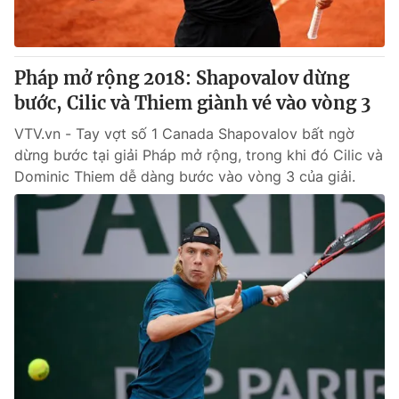
Cơ quan báo chí:
Thời báo VTV
Giấy phép hoạt động báo in và báo điện tử số 483/GP-BTTTT
cấp ngày 29/12/2023
Pháp mở rộng 2018: Shapovalov dừng
Tổng Biên tập:
Vũ Thanh Thủy
bước, Cilic và Thiem giành vé vào vòng 3
Phó Tổng Biên tập:
Nguyễn Thị Mỹ Hạnh, Phạm Quốc Thắng,
VTV.vn - Tay vợt số 1 Canada Shapovalov bất ngờ
Nguyễn Trọng Ninh
dừng bước tại giải Pháp mở rộng, trong khi đó Cilic và
Tổng đài VTV:
024.38 355 931 - 024.38 355 932
Dominic Thiem dễ dàng bước vào vòng 3 của giải.
Ðiện thoại Thời báo VTV:
024.66 897 897
Email:
toasoan@vtv.vn
Liên hệ quảng cáo:
024-7300.7108