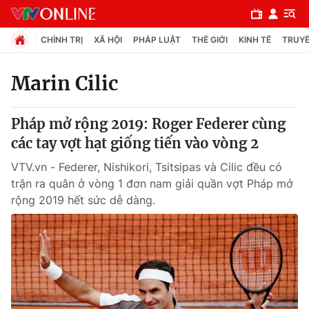
CHÍNH TRỊ
XÃ HỘI
PHÁP LUẬT
THẾ GIỚI
KINH TẾ
TRUYỀ
Marin Cilic
Chuyên mục
Pháp mở rộng 2019: Roger Federer cùng
Chính trị
các tay vợt hạt giống tiến vào vòng 2
VTV.vn - Federer, Nishikori, Tsitsipas và Cilic đều có
Xã hội
trận ra quân ở vòng 1 đơn nam giải quần vợt Pháp mở
rộng 2019 hết sức dễ dàng.
Pháp luật
Y tế
Thế giới