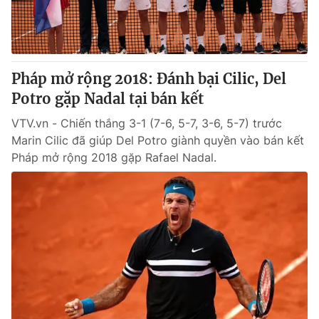
Thị trường 24h
Tấm lòng Việt
VTV4
Vươn mình bằng AI
Pháp mở rộng 2018: Đánh bại Cilic, Del
VTV9
VTV8
Potro gặp Nadal tại bán kết
VTV.vn - Chiến thắng 3-1 (7-6, 5-7, 3-6, 5-7) trước
Liên hệ tòa soạn
English
Marin Cilic đã giúp Del Potro giành quyền vào bán kết
Pháp mở rộng 2018 gặp Rafael Nadal.
THỜI BÁO VTV
Theo dõi báo trên
Cơ quan chủ quản:
Đài Truyền hình Việt Nam