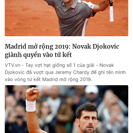
Tin tức
Kinh tế
Thế giới đó đây
Tài chính
Dữ liệu và đời sống
Câu chuyện quốc tế
Thị trường
Madrid mở rộng 2019: Novak Djokovic
Truyền hình
Góc doanh nghiệp
giành quyền vào tứ kết
Phim VTV
Giải trí
VTV.vn - Tay vợt hạt giống số 1 của giải - Novak
Hậu trường
Djokovic đã vượt qua Jeremy Chardy để ghi tên mình
Điện ảnh
vào vòng tứ kết Madrid mở rộng 2019.
Đời sống
Nhân vật
Âm nhạc
Du lịch
Khán giả
Giáo dục
Sao
Làm đẹp
Giải sao mai
Tuyển sinh
Công nghệ
Chất lượng cuộc sống
Học trực tuyến
Hitech Công nghệ tương lai