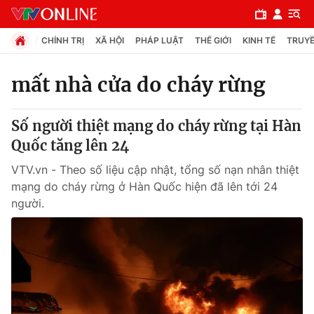
CHÍNH TRỊ
XÃ HỘI
PHÁP LUẬT
THẾ GIỚI
KINH TẾ
TRUYỀ
mất nhà cửa do cháy rừng
Chuyên mục
Số người thiệt mạng do cháy rừng tại Hàn
Chính trị
Quốc tăng lên 24
VTV.vn - Theo số liệu cập nhật, tổng số nạn nhân thiệt
Xã hội
mạng do cháy rừng ở Hàn Quốc hiện đã lên tới 24
người.
Pháp luật
Y tế
Thế giới