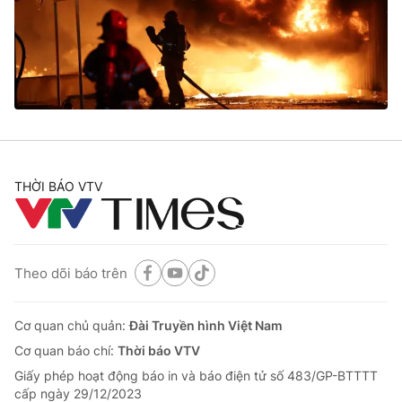
Tin tức
Kinh tế
Thế giới đó đây
Tài chính
Dữ liệu và đời sống
Câu chuyện quốc tế
Thị trường
Truyền hình
Góc doanh nghiệp
Phim VTV
THỜI BÁO VTV
Giải trí
Hậu trường
Điện ảnh
Đời sống
Nhân vật
Âm nhạc
Theo dõi báo trên
Du lịch
Khán giả
Giáo dục
Sao
Làm đẹp
Giải sao mai
Cơ quan chủ quản:
Đài Truyền hình Việt Nam
Tuyển sinh
Công nghệ
Cơ quan báo chí:
Thời báo VTV
Chất lượng cuộc sống
Học trực tuyến
Giấy phép hoạt động báo in và báo điện tử số 483/GP-BTTTT
Hitech Công nghệ tương lai
cấp ngày 29/12/2023