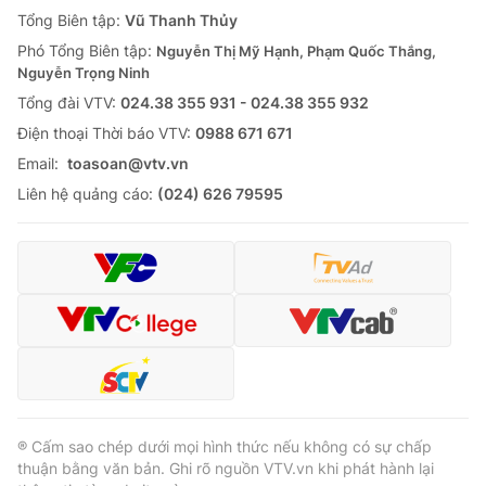
Giao lưu trực tuyến
Tổng Biên tập:
Vũ Thanh Thủy
Sản phẩm
Phó Tổng Biên tập:
Nguyễn Thị Mỹ Hạnh, Phạm Quốc Thắng,
Lịch phát sóng
Thị trường
Nguyễn Trọng Ninh
Tổng đài VTV:
024.38 355 931 - 024.38 355 932
Tư vấn
Ðiện thoại Thời báo VTV:
0988 671 671
Chuyên mục khác
Email:
toasoan@vtv.vn
Emagazine
Podcast
Liên hệ quảng cáo:
(024) 626 79595
Photo
Infographic
Video
Shorts video
VTV Money
VTV Thể thao
VTV Sức khoẻ
Bất động sản
® Cấm sao chép dưới mọi hình thức nếu không có sự chấp
thuận bằng văn bản. Ghi rõ nguồn VTV.vn khi phát hành lại