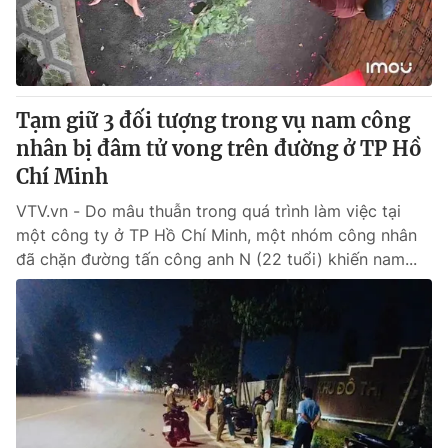
® Cấm sao chép dưới mọi hình thức nếu không có sự chấp
thuận bằng văn bản. Ghi rõ nguồn VTV.vn khi phát hành lại
thông tin từ website này.
Tạm giữ 3 đối tượng trong vụ nam công
nhân bị đâm tử vong trên đường ở TP Hồ
Chí Minh
VTV.vn - Do mâu thuẫn trong quá trình làm việc tại
một công ty ở TP Hồ Chí Minh, một nhóm công nhân
đã chặn đường tấn công anh N (22 tuổi) khiến nam...