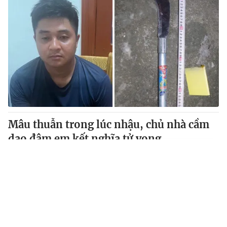
Mâu thuẫn trong lúc nhậu, chủ nhà cầm
dao đâm em kết nghĩa tử vong
VTV.vn - Mâu thuẫn trong cuộc nhậu, chủ nhà bất ngờ
cầm dao đâm bạn nhậu là anh em kết nghĩa tử vong.
Tin mới
Video
Live
Emagazine
Trang chủ