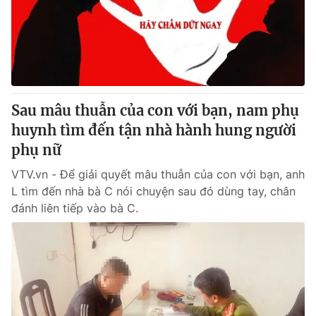
Tin tức
Kinh tế
Thế giới đó đây
Tài chính
Dữ liệu và đời sống
Câu chuyện quốc tế
Thị trường
Sau mâu thuẫn của con với bạn, nam phụ
Truyền hình
Góc doanh nghiệp
huynh tìm đến tận nhà hành hung người
Phim VTV
phụ nữ
Giải trí
Hậu trường
VTV.vn - Để giải quyết mâu thuẫn của con với bạn, anh
Điện ảnh
L tìm đến nhà bà C nói chuyện sau đó dùng tay, chân
Đời sống
Nhân vật
đánh liên tiếp vào bà C.
Âm nhạc
Du lịch
Khán giả
Giáo dục
Sao
Làm đẹp
Giải sao mai
Tuyển sinh
Công nghệ
Chất lượng cuộc sống
Học trực tuyến
Hitech Công nghệ tương lai