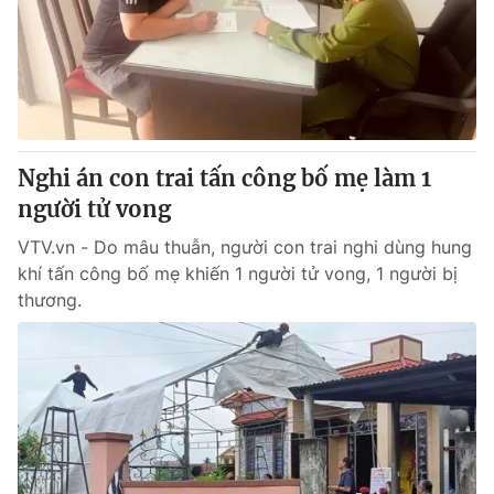
Giao lưu trực tuyến
Sản phẩm
Lịch phát sóng
Thị trường
Tư vấn
Chuyên mục khác
Nghi án con trai tấn công bố mẹ làm 1
Emagazine
Podcast
người tử vong
VTV.vn - Do mâu thuẫn, người con trai nghi dùng hung
Photo
Infographic
khí tấn công bố mẹ khiến 1 người tử vong, 1 người bị
thương.
Video
Shorts video
VTV Money
VTV Thể thao
VTV Sức khoẻ
Bất động sản