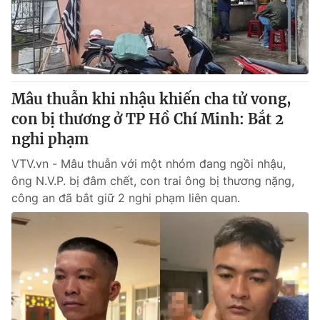
Thị trường 24h
Tấm lòng Việt
VTV4
Vươn mình bằng AI
VTV9
VTV8
Mâu thuẫn khi nhậu khiến cha tử vong,
con bị thương ở TP Hồ Chí Minh: Bắt 2
Liên hệ tòa soạn
English
nghi phạm
VTV.vn - Mâu thuẫn với một nhóm đang ngồi nhậu,
ông N.V.P. bị đâm chết, con trai ông bị thương nặng,
công an đã bắt giữ 2 nghi phạm liên quan.
THỜI BÁO VTV
Theo dõi báo trên
Cơ quan chủ quản:
Đài Truyền hình Việt Nam
Cơ quan báo chí:
Thời báo VTV