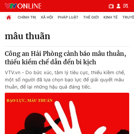
CHÍNH TRỊ
XÃ HỘI
PHÁP LUẬT
THẾ GIỚI
KINH TẾ
TRUYỀ
mâu thuãn
Chuyên mục
Công an Hải Phòng cảnh báo mâu thuẫn,
Chính trị
thiếu kiềm chế dẫn đến bi kịch
VTV.vn - Do bức xúc, tâm lý tiêu cực, thiếu kiềm chế,
Xã hội
một số người đã lựa chọn bạo lực để giải quyết mâu
thuẫn, để lại những hậu quả đáng tiếc.
Pháp luật
Y tế
Thế giới