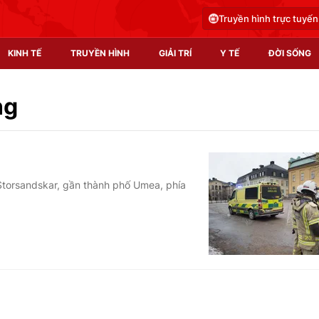
Truyền hình trực tuyến
KINH TẾ
TRUYỀN HÌNH
GIẢI TRÍ
Y TẾ
ĐỜI SỐNG
Pháp luật
Y tế
ng
Truyền hình
Multimedia
Phim VTV
Video
Storsandskar, gần thành phố Umea, phía
Hậu trường
Shorts video
Nhân vật
Podcast
Khán giả
EMagazine
Giải sao mai
Photo
Infographic