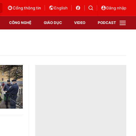
Cổng thông tin
English
Đăng nhập
CÔNG NGHỆ
GIÁO DỤC
VIDEO
PODCAST
VTV Money
VTV Thể thao
VTV Sức khoẻ
Bất động sản
Thị trường 24h
Tấm lòng Việt
Vươn mình bằng AI
VTV4
VTV8
VTV9
Lịch phát sóng
Giao lưu trực tuyến
Sự kiện