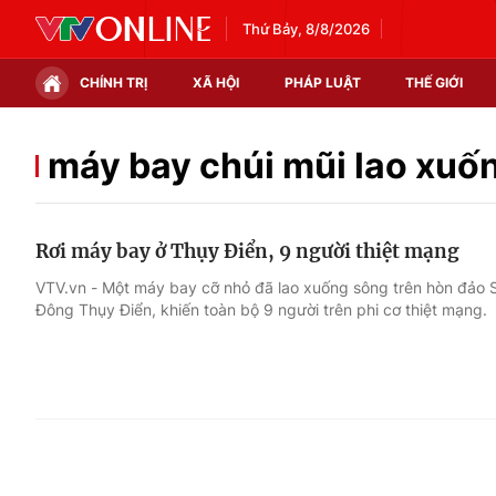
Thứ Bảy, 8/8/2026
CHÍNH TRỊ
XÃ HỘI
PHÁP LUẬT
THẾ GIỚI
Chính trị
Xã hội
máy bay chúi mũi lao xuố
Thế giới
Kinh tế
Rơi máy bay ở Thụy Điển, 9 người thiệt mạng
Tin tức
Tài chính
VTV.vn - Một máy bay cỡ nhỏ đã lao xuống sông trên hòn đảo 
Đông Thụy Điển, khiến toàn bộ 9 người trên phi cơ thiệt mạng.
Thế giới đó đây
Thị trường
Câu chuyện quốc tế
Góc doanh nghiệp
Dữ liệu và đời sống