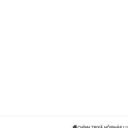
Giải trí
Đời sống
Điện ảnh
Du lịch
Âm nhạc
Làm đẹp
Sao
Chất lượng cuộc sốn
CHÍNH TRỊ
XÃ HỘI
PHÁP L