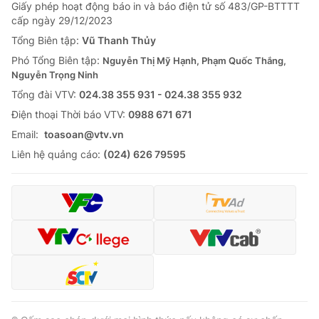
Giao lưu trực tuyến
Giấy phép hoạt động báo in và báo điện tử số 483/GP-BTTTT
Sản phẩm
cấp ngày 29/12/2023
Lịch phát sóng
Tổng Biên tập:
Vũ Thanh Thủy
Thị trường
Phó Tổng Biên tập:
Nguyễn Thị Mỹ Hạnh, Phạm Quốc Thắng,
Tư vấn
Nguyễn Trọng Ninh
Chuyên mục khác
Tổng đài VTV:
024.38 355 931 - 024.38 355 932
Ðiện thoại Thời báo VTV:
0988 671 671
Emagazine
Podcast
Email:
toasoan@vtv.vn
Liên hệ quảng cáo:
(024) 626 79595
Photo
Infographic
Video
Shorts video
VTV Money
VTV Thể thao
VTV Sức khoẻ
Bất động sản