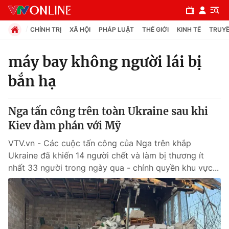
CHÍNH TRỊ
XÃ HỘI
PHÁP LUẬT
THẾ GIỚI
KINH TẾ
TRUYỀ
máy bay không người lái bị
bắn hạ
Chuyên mục
Chính trị
Nga tấn công trên toàn Ukraine sau khi
Kiev đàm phán với Mỹ
Xã hội
VTV.vn - Các cuộc tấn công của Nga trên khắp
Ukraine đã khiến 14 người chết và làm bị thương ít
Pháp luật
nhất 33 người trong ngày qua - chính quyền khu vực...
Y tế
Thế giới