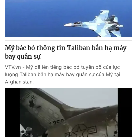
Tin tức
Kinh tế
Thế giới đó đây
Tài chính
Dữ liệu và đời sống
Câu chuyện quốc tế
Thị trường
Mỹ bác bỏ thông tin Taliban bắn hạ máy
Truyền hình
Góc doanh nghiệp
bay quân sự
Phim VTV
Giải trí
VTV.vn - Mỹ đã lên tiếng bác bỏ tuyên bố của lực
Hậu trường
lượng Taliban bắn hạ máy bay quân sự của Mỹ tại
Điện ảnh
Afghanistan.
Đời sống
Nhân vật
Âm nhạc
Du lịch
Khán giả
Giáo dục
Sao
Làm đẹp
Giải sao mai
Tuyển sinh
Công nghệ
Chất lượng cuộc sống
Học trực tuyến
Hitech Công nghệ tương lai