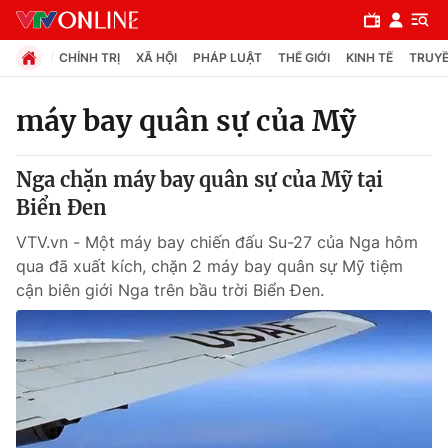
CHÍNH TRỊ
XÃ HỘI
PHÁP LUẬT
THẾ GIỚI
KINH TẾ
TRUYỀ
máy bay quân sự của Mỹ
Chuyên mục
Nga chặn máy bay quân sự của Mỹ tại
Chính trị
Biển Đen
VTV.vn - Một máy bay chiến đấu Su-27 của Nga hôm
Xã hội
qua đã xuất kích, chặn 2 máy bay quân sự Mỹ tiệm
cận biên giới Nga trên bầu trời Biển Đen.
Pháp luật
Y tế
Thế giới