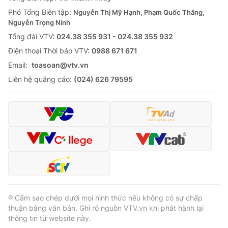
Thị trường 24h
Tấm lòng Việt
Phó Tổng Biên tập:
Nguyễn Thị Mỹ Hạnh, Phạm Quốc Thắng,
Nguyễn Trọng Ninh
VTV4
Vươn mình bằng AI
Tổng đài VTV:
024.38 355 931 - 024.38 355 932
Ðiện thoại Thời báo VTV:
0988 671 671
VTV9
VTV8
Email:
toasoan@vtv.vn
Liên hệ quảng cáo:
(024) 626 79595
Liên hệ tòa soạn
English
THỜI BÁO VTV
Theo dõi báo trên
® Cấm sao chép dưới mọi hình thức nếu không có sự chấp
thuận bằng văn bản. Ghi rõ nguồn VTV.vn khi phát hành lại
thông tin từ website này.
Cơ quan chủ quản:
Đài Truyền hình Việt Nam