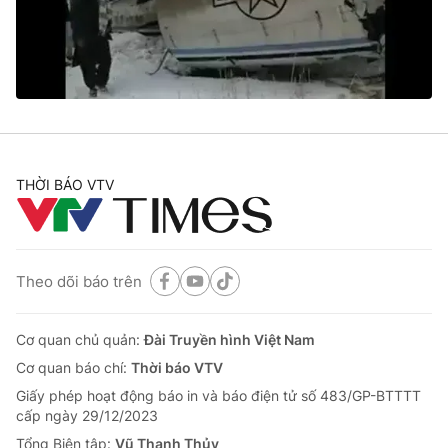
Giao lưu trực tuyến
Sản phẩm
Lịch phát sóng
Thị trường
Tư vấn
Chuyên mục khác
Emagazine
Podcast
THỜI BÁO VTV
Photo
Infographic
Theo dõi báo trên
Video
Shorts video
Cơ quan chủ quản:
Đài Truyền hình Việt Nam
VTV Money
VTV Thể thao
Cơ quan báo chí:
Thời báo VTV
Giấy phép hoạt động báo in và báo điện tử số 483/GP-BTTTT
VTV Sức khoẻ
Bất động sản
cấp ngày 29/12/2023
Tổng Biên tập:
Vũ Thanh Thủy