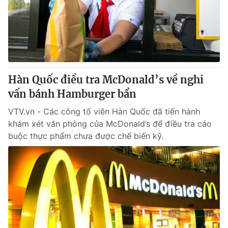
Tin tức
Kinh tế
Thế giới đó đây
Tài chính
Dữ liệu và đời sống
Câu chuyện quốc tế
Thị trường
Hàn Quốc điều tra McDonald’s về nghi
Truyền hình
Góc doanh nghiệp
vấn bánh Hamburger bẩn
Phim VTV
Giải trí
VTV.vn - Các công tố viên Hàn Quốc đã tiến hành
Hậu trường
khám xét văn phòng của McDonald’s để điều tra cáo
Điện ảnh
buộc thực phẩm chưa được chế biến kỹ.
Đời sống
Nhân vật
Âm nhạc
Du lịch
Khán giả
Giáo dục
Sao
Làm đẹp
Giải sao mai
Tuyển sinh
Công nghệ
Chất lượng cuộc sống
Học trực tuyến
Hitech Công nghệ tương lai