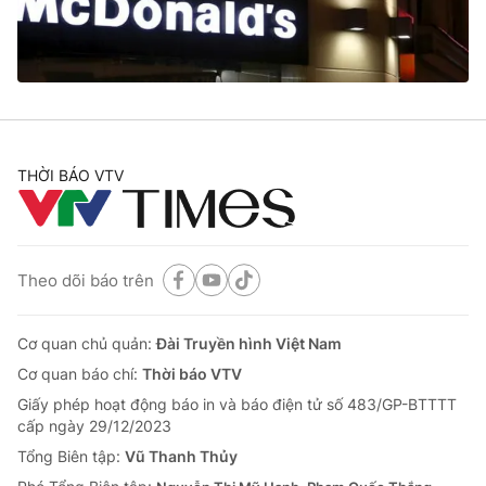
Thị trường 24h
Tấm lòng Việt
VTV4
Vươn mình bằng AI
VTV9
VTV8
THỜI BÁO VTV
Liên hệ tòa soạn
English
Theo dõi báo trên
THỜI BÁO VTV
Cơ quan chủ quản:
Đài Truyền hình Việt Nam
Cơ quan báo chí:
Thời báo VTV
Giấy phép hoạt động báo in và báo điện tử số 483/GP-BTTTT
Theo dõi báo trên
cấp ngày 29/12/2023
Tổng Biên tập:
Vũ Thanh Thủy
Cơ quan chủ quản:
Đài Truyền hình Việt Nam