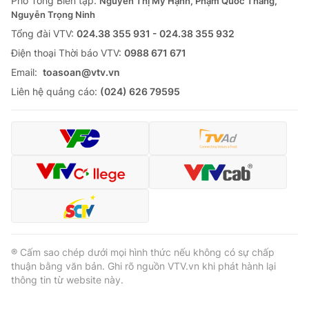
Phó Tổng Biên tập:
Nguyễn Thị Mỹ Hạnh, Phạm Quốc Thắng,
Nguyễn Trọng Ninh
Cơ quan báo chí:
Thời báo VTV
Tổng đài VTV:
024.38 355 931 - 024.38 355 932
Giấy phép hoạt động báo in và báo điện tử số 483/GP-BTTTT
cấp ngày 29/12/2023
Ðiện thoại Thời báo VTV:
0988 671 671
Tổng Biên tập:
Vũ Thanh Thủy
Email:
toasoan@vtv.vn
Phó Tổng Biên tập:
Nguyễn Thị Mỹ Hạnh, Phạm Quốc Thắng,
Liên hệ quảng cáo:
(024) 626 79595
Nguyễn Trọng Ninh
Tổng đài VTV:
024.38 355 931 - 024.38 355 932
Ðiện thoại Thời báo VTV:
024.66 897 897
Email:
toasoan@vtv.vn
Liên hệ quảng cáo:
024-7300.7108
® Cấm sao chép dưới mọi hình thức nếu không có sự chấp
thuận bằng văn bản. Ghi rõ nguồn VTV.vn khi phát hành lại
thông tin từ website này.