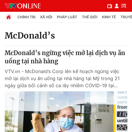
CHÍNH TRỊ
XÃ HỘI
PHÁP LUẬT
THẾ GIỚI
KINH TẾ
TRUYỀ
McDonald’s
Chuyên mục
McDonald’s ngừng việc mở lại dịch vụ ăn
Chính trị
uống tại nhà hàng
VTV.vn - McDonald’s Corp lên kế hoạch ngừng việc
Xã hội
mở lại dịch vụ ăn uống tại nhà hàng tại Mỹ trong 21
ngày giữa bối cảnh số ca lây nhiễm COVID-19 tại...
Pháp luật
Y tế
Thế giới