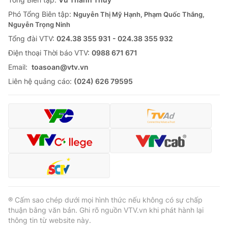
Thị trường 24h
Tấm lòng Việt
Phó Tổng Biên tập:
Nguyễn Thị Mỹ Hạnh, Phạm Quốc Thắng,
Nguyễn Trọng Ninh
VTV4
Vươn mình bằng AI
Tổng đài VTV:
024.38 355 931 - 024.38 355 932
Ðiện thoại Thời báo VTV:
0988 671 671
VTV9
VTV8
Email:
toasoan@vtv.vn
Liên hệ quảng cáo:
(024) 626 79595
Liên hệ tòa soạn
English
THỜI BÁO VTV
Theo dõi báo trên
® Cấm sao chép dưới mọi hình thức nếu không có sự chấp
thuận bằng văn bản. Ghi rõ nguồn VTV.vn khi phát hành lại
thông tin từ website này.
Cơ quan chủ quản:
Đài Truyền hình Việt Nam