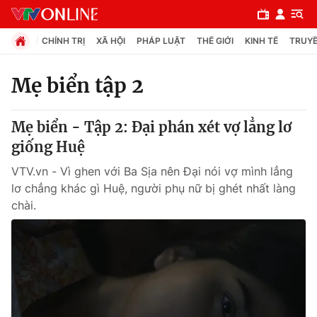
CHÍNH TRỊ
XÃ HỘI
PHÁP LUẬT
THẾ GIỚI
KINH TẾ
TRUYỀ
Mẹ biển tập 2
Chuyên mục
Mẹ biển - Tập 2: Đại phán xét vợ lẳng lơ
Chính trị
giống Huệ
VTV.vn - Vì ghen với Ba Sịa nên Đại nói vợ mình lẳng
Xã hội
lơ chẳng khác gì Huệ, người phụ nữ bị ghét nhất làng
chài.
Pháp luật
Y tế
Thế giới