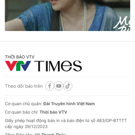
Giao lưu trực tuyến
Sản phẩm
Lịch phát sóng
Thị trường
Tư vấn
Chuyên mục khác
Emagazine
Podcast
THỜI BÁO VTV
Photo
Infographic
Video
Shorts video
Theo dõi báo trên
VTV Money
VTV Thể thao
Cơ quan chủ quản:
Đài Truyền hình Việt Nam
Cơ quan báo chí:
Thời báo VTV
VTV Sức khoẻ
Bất động sản
Giấy phép hoạt động báo in và báo điện tử số 483/GP-BTTTT
cấp ngày 29/12/2023
Tổng Biên tập:
Vũ Thanh Thủy