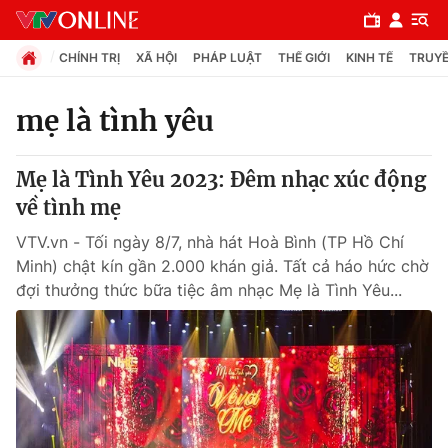
CHÍNH TRỊ
XÃ HỘI
PHÁP LUẬT
THẾ GIỚI
KINH TẾ
TRUYỀ
mẹ là tình yêu
Chuyên mục
Mẹ là Tình Yêu 2023: Đêm nhạc xúc động
Chính trị
về tình mẹ
VTV.vn - Tối ngày 8/7, nhà hát Hoà Bình (TP Hồ Chí
Xã hội
Minh) chật kín gần 2.000 khán giả. Tất cả háo hức chờ
đợi thưởng thức bữa tiệc âm nhạc Mẹ là Tình Yêu...
Pháp luật
Y tế
Thế giới