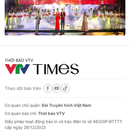
Tin tức
Kinh tế
Thế giới đó đây
Tài chính
Dữ liệu và đời sống
Câu chuyện quốc tế
Thị trường
Truyền hình
Góc doanh nghiệp
Phim VTV
THỜI BÁO VTV
Giải trí
Hậu trường
Điện ảnh
Đời sống
Nhân vật
Âm nhạc
Theo dõi báo trên
Du lịch
Khán giả
Giáo dục
Sao
Làm đẹp
Giải sao mai
Cơ quan chủ quản:
Đài Truyền hình Việt Nam
Tuyển sinh
Công nghệ
Cơ quan báo chí:
Thời báo VTV
Chất lượng cuộc sống
Học trực tuyến
Giấy phép hoạt động báo in và báo điện tử số 483/GP-BTTTT
Hitech Công nghệ tương lai
cấp ngày 29/12/2023