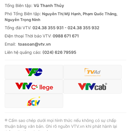
Giao lưu trực tuyến
Tổng Biên tập:
Vũ Thanh Thủy
Sản phẩm
Phó Tổng Biên tập:
Nguyễn Thị Mỹ Hạnh, Phạm Quốc Thắng,
Lịch phát sóng
Thị trường
Nguyễn Trọng Ninh
Tổng đài VTV:
024.38 355 931 - 024.38 355 932
Tư vấn
Ðiện thoại Thời báo VTV:
0988 671 671
Chuyên mục khác
Email:
toasoan@vtv.vn
Emagazine
Podcast
Liên hệ quảng cáo:
(024) 626 79595
Photo
Infographic
Video
Shorts video
VTV Money
VTV Thể thao
VTV Sức khoẻ
Bất động sản
® Cấm sao chép dưới mọi hình thức nếu không có sự chấp
thuận bằng văn bản. Ghi rõ nguồn VTV.vn khi phát hành lại