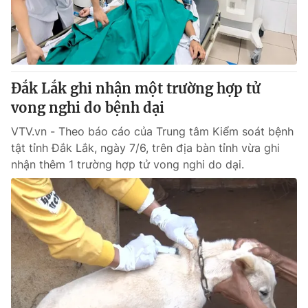
Tin tức
Kinh tế
Thế giới đó đây
Tài chính
Dữ liệu và đời sống
Câu chuyện quốc tế
Thị trường
Đắk Lắk ghi nhận một trường hợp tử
vong nghi do bệnh dại
Truyền hình
Góc doanh nghiệp
VTV.vn - Theo báo cáo của Trung tâm Kiểm soát bệnh
Phim VTV
Giải trí
tật tỉnh Đắk Lắk, ngày 7/6, trên địa bàn tỉnh vừa ghi
Hậu trường
nhận thêm 1 trường hợp tử vong nghi do dại.
Điện ảnh
Đời sống
Nhân vật
Âm nhạc
Du lịch
Khán giả
Giáo dục
Sao
Làm đẹp
Giải sao mai
Tuyển sinh
Công nghệ
Chất lượng cuộc sống
Học trực tuyến
Hitech Công nghệ tương lai