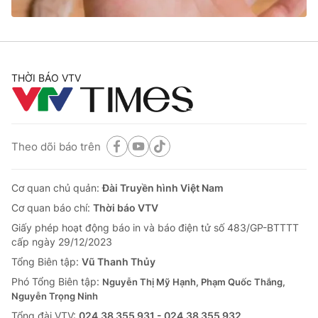
Thị trường 24h
Tấm lòng Việt
VTV4
Vươn mình bằng AI
THỜI BÁO VTV
VTV9
VTV8
Liên hệ tòa soạn
English
Theo dõi báo trên
Cơ quan chủ quản:
Đài Truyền hình Việt Nam
THỜI BÁO VTV
Cơ quan báo chí:
Thời báo VTV
Giấy phép hoạt động báo in và báo điện tử số 483/GP-BTTTT
cấp ngày 29/12/2023
Tổng Biên tập:
Vũ Thanh Thủy
Theo dõi báo trên
Phó Tổng Biên tập:
Nguyễn Thị Mỹ Hạnh, Phạm Quốc Thắng,
Nguyễn Trọng Ninh
Cơ quan chủ quản:
Tổng đài VTV:
024.38 355 931 - 024.38 355 932
Đài Truyền hình Việt Nam