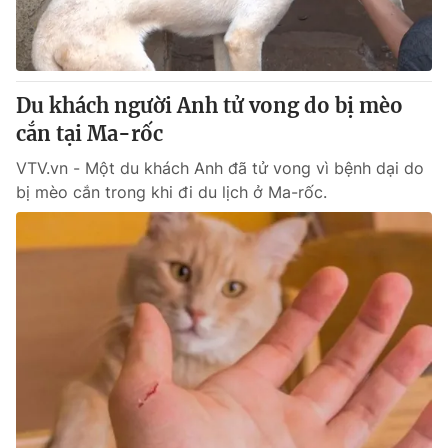
Giao lưu trực tuyến
Sản phẩm
Lịch phát sóng
Thị trường
Tư vấn
Du khách người Anh tử vong do bị mèo
cắn tại Ma-rốc
Chuyên mục khác
Emagazine
VTV.vn - Một du khách Anh đã tử vong vì bệnh dại do
Podcast
bị mèo cắn trong khi đi du lịch ở Ma-rốc.
Photo
Infographic
Video
Shorts video
VTV Money
VTV Thể thao
VTV Sức khoẻ
Bất động sản