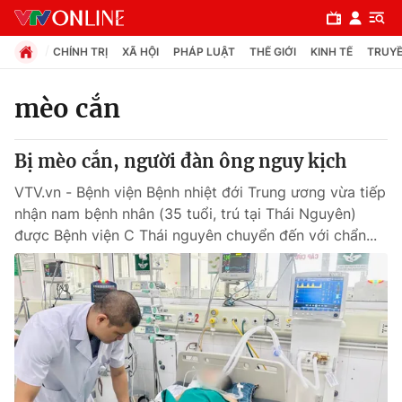
CHÍNH TRỊ
XÃ HỘI
PHÁP LUẬT
THẾ GIỚI
KINH TẾ
TRUYỀ
mèo cắn
Chuyên mục
Bị mèo cắn, người đàn ông nguy kịch
Chính trị
VTV.vn - Bệnh viện Bệnh nhiệt đới Trung ương vừa tiếp
nhận nam bệnh nhân (35 tuổi, trú tại Thái Nguyên)
Xã hội
được Bệnh viện C Thái nguyên chuyển đến với chẩn...
Pháp luật
Y tế
Thế giới