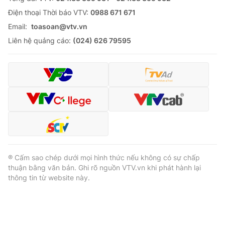
Cơ quan báo chí:
Ðiện thoại Thời báo VTV:
Thời báo VTV
0988 671 671
Giấy phép hoạt động báo in và báo điện tử số 483/GP-BTTTT
Email:
toasoan@vtv.vn
cấp ngày 29/12/2023
Liên hệ quảng cáo:
(024) 626 79595
Tổng Biên tập:
Vũ Thanh Thủy
Phó Tổng Biên tập:
Nguyễn Thị Mỹ Hạnh, Phạm Quốc Thắng,
Nguyễn Trọng Ninh
Tổng đài VTV:
024.38 355 931 - 024.38 355 932
Ðiện thoại Thời báo VTV:
024.66 897 897
Email:
toasoan@vtv.vn
Liên hệ quảng cáo:
024-7300.7108
® Cấm sao chép dưới mọi hình thức nếu không có sự chấp
thuận bằng văn bản. Ghi rõ nguồn VTV.vn khi phát hành lại
thông tin từ website này.