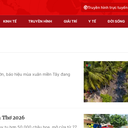
Truyền hình trực tuyến
KINH TẾ
TRUYỀN HÌNH
GIẢI TRÍ
Y TẾ
ĐỜI SỐNG
Pháp luật
Y tế
Truyền hình
Multimedia
Phim VTV
Video
vườn, báo hiệu mùa xuân miền Tây đang
Hậu trường
Shorts video
Nhân vật
Podcast
Khán giả
EMagazine
Giải sao mai
Photo
n Thơ 2026
Infographic
y tụ hơn 50.000 chậu hoa, mở cửa từ 27