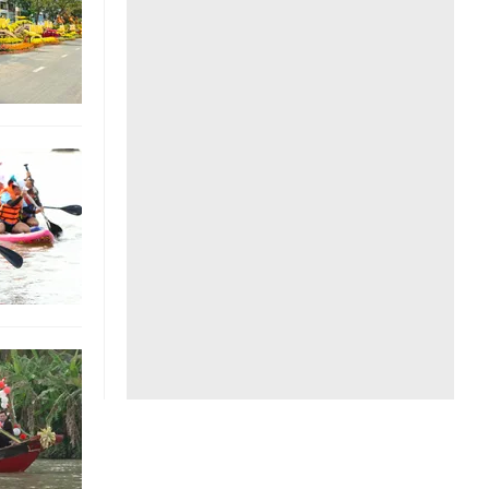
Liên hệ toà soạn
hệ tương lai