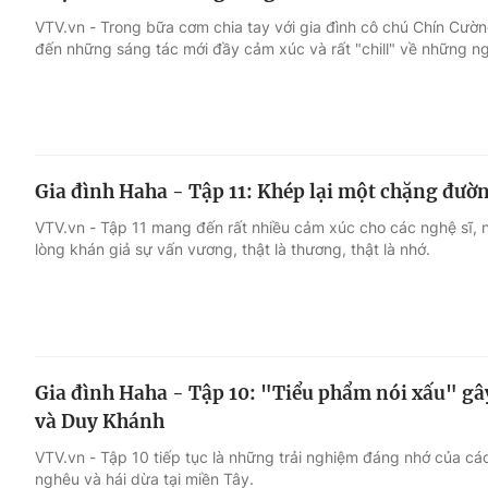
VTV.vn - Trong bữa cơm chia tay với gia đình cô chú Chín Cư
đến những sáng tác mới đầy cảm xúc và rất "chill" về những n
Gia đình Haha - Tập 11: Khép lại một chặng đườ
VTV.vn - Tập 11 mang đến rất nhiều cảm xúc cho các nghệ sĩ,
lòng khán giả sự vấn vương, thật là thương, thật là nhớ.
Gia đình Haha - Tập 10: "Tiểu phẩm nói xấu" g
và Duy Khánh
VTV.vn - Tập 10 tiếp tục là những trải nghiệm đáng nhớ của cá
nghêu và hái dừa tại miền Tây.