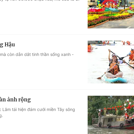
Góc ảnh
Giáo dục
Công nghệ
Tuyển sinh
Hitech Công ng
ng Hậu
Học trực tuyến
Sản phẩm
mà còn dẫn dắt tinh thần sống xanh -
g
Thị trường
Tư vấn
àn ảnh rộng
 Lâm tái hiện đám cưới miền Tây sông
g.