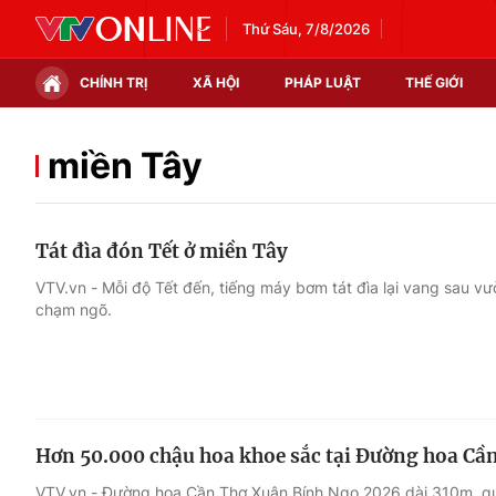
Thứ Sáu, 7/8/2026
CHÍNH TRỊ
XÃ HỘI
PHÁP LUẬT
THẾ GIỚI
Chính trị
Xã hội
miền Tây
Thế giới
Kinh tế
Tát đìa đón Tết ở miền Tây
Tin tức
Tài chính
VTV.vn - Mỗi độ Tết đến, tiếng máy bơm tát đìa lại vang sau 
chạm ngõ.
Thế giới đó đây
Thị trường
Câu chuyện quốc tế
Góc doanh nghiệp
Dữ liệu và đời sống
Hơn 50.000 chậu hoa khoe sắc tại Đường hoa Cầ
VTV.vn - Đường hoa Cần Thơ Xuân Bính Ngọ 2026 dài 310m, qu