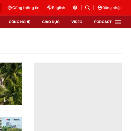
Cổng thông tin
English
Đăng nhập
CÔNG NGHỆ
GIÁO DỤC
VIDEO
PODCAST
VTV Money
VTV Thể thao
VTV Sức khoẻ
Bất động sản
Thị trường 24h
Tấm lòng Việt
Vươn mình bằng AI
VTV4
VTV8
VTV9
Lịch phát sóng
Giao lưu trực tuyến
Sự kiện