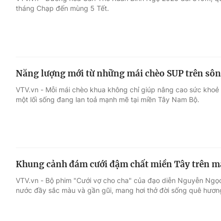
tháng Chạp đến mùng 5 Tết.
Giải trí
Đời sống
Điện ảnh
Du lịch
Năng lượng mới từ những mái chèo SUP trên sô
Âm nhạc
Làm đẹp
VTV.vn - Mỗi mái chèo khua không chỉ giúp nâng cao sức khoẻ 
một lối sống đang lan toả mạnh mẽ tại miền Tây Nam Bộ.
Sao
Chất lượng cuộc sốn
Khung cảnh đám cưới đậm chất miền Tây trên m
VTV.vn - Bộ phim "Cưới vợ cho cha" của đạo diễn Nguyễn Ngọc
nước đầy sắc màu và gần gũi, mang hơi thở đời sống quê hươn