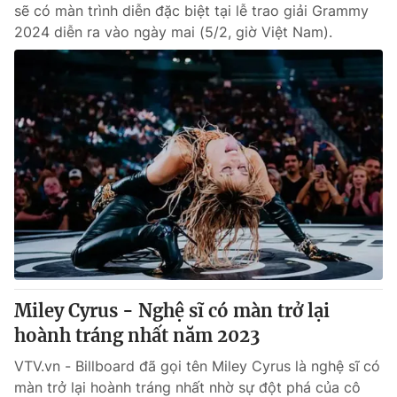
sẽ có màn trình diễn đặc biệt tại lễ trao giải Grammy
2024 diễn ra vào ngày mai (5/2, giờ Việt Nam).
Miley Cyrus - Nghệ sĩ có màn trở lại
hoành tráng nhất năm 2023
VTV.vn - Billboard đã gọi tên Miley Cyrus là nghệ sĩ có
màn trở lại hoành tráng nhất nhờ sự đột phá của cô