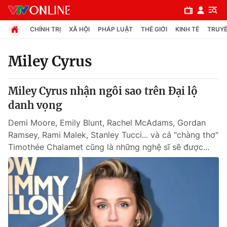
CHÍNH TRỊ
XÃ HỘI
PHÁP LUẬT
THẾ GIỚI
KINH TẾ
TRUYỀ
Miley Cyrus
Chuyên mục
Miley Cyrus nhận ngôi sao trên Đại lộ
Chính trị
danh vọng
Demi Moore, Emily Blunt, Rachel McAdams, Gordan
Xã hội
Ramsey, Rami Malek, Stanley Tucci... và cả "chàng thơ"
Timothée Chalamet cũng là những nghệ sĩ sẽ được...
Pháp luật
Y tế
Thế giới