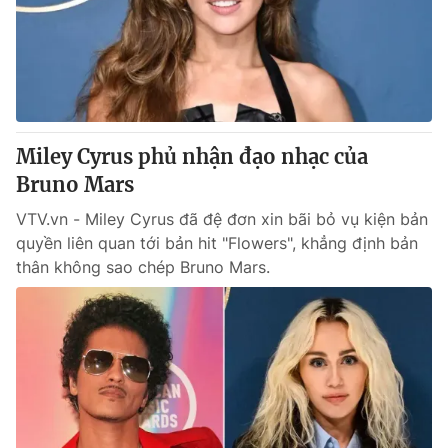
Tin tức
Kinh tế
Thế giới đó đây
Tài chính
Dữ liệu và đời sống
Câu chuyện quốc tế
Thị trường
Miley Cyrus phủ nhận đạo nhạc của
Truyền hình
Góc doanh nghiệp
Bruno Mars
Phim VTV
Giải trí
VTV.vn - Miley Cyrus đã đệ đơn xin bãi bỏ vụ kiện bản
Hậu trường
quyền liên quan tới bản hit "Flowers", khẳng định bản
Điện ảnh
thân không sao chép Bruno Mars.
Đời sống
Nhân vật
Âm nhạc
Du lịch
Khán giả
Giáo dục
Sao
Làm đẹp
Giải sao mai
Tuyển sinh
Công nghệ
Chất lượng cuộc sống
Học trực tuyến
Hitech Công nghệ tương lai