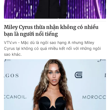
Thị trường 24h
Tấm lòng Việt
VTV4
Vươn mình bằng AI
Miley Cyrus thừa nhận không có nhiều
VTV9
VTV8
bạn là người nổi tiếng
VTV.vn - Mặc dù là ngôi sao hạng A nhưng Miley
Liên hệ tòa soạn
English
Cyrus lại không có quá nhiều kết nối với những ngôi
sao khác.
THỜI BÁO VTV
Theo dõi báo trên
Cơ quan chủ quản:
Đài Truyền hình Việt Nam
Cơ quan báo chí:
Thời báo VTV