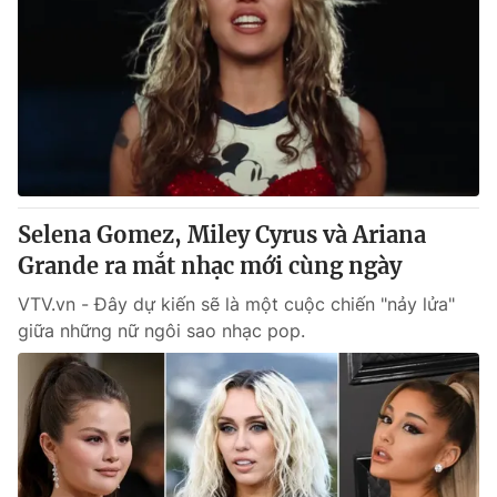
Selena Gomez, Miley Cyrus và Ariana
Grande ra mắt nhạc mới cùng ngày
VTV.vn - Đây dự kiến sẽ là một cuộc chiến "nảy lửa"
giữa những nữ ngôi sao nhạc pop.