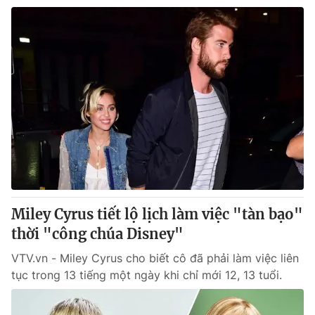
Miley Cyrus tiết lộ lịch làm việc "tàn bạo"
thời "công chúa Disney"
VTV.vn - Miley Cyrus cho biết cô đã phải làm việc liên
tục trong 13 tiếng một ngày khi chỉ mới 12, 13 tuổi.