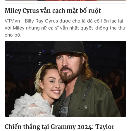
Miley Cyrus vẫn cạch mặt bố ruột
® Cấm sao chép dưới mọi hình thức nếu không có sự chấp
VTV.vn - Billy Ray Cyrus được cho là đã cố liên lạc lại
thuận bằng văn bản. Ghi rõ nguồn VTV.vn khi phát hành lại
với Miley nhưng nữ ca sĩ vẫn nhất quyết không tha thứ
thông tin từ website này.
cho bố.
Chiến thắng tại Grammy 2024: Taylor