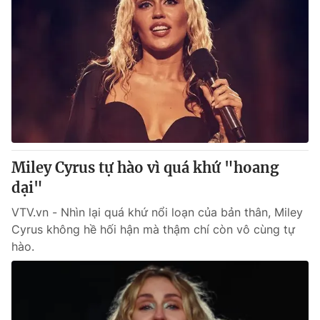
Miley Cyrus tự hào vì quá khứ "hoang
dại"
VTV.vn - Nhìn lại quá khứ nổi loạn của bản thân, Miley
Cyrus không hề hối hận mà thậm chí còn vô cùng tự
hào.