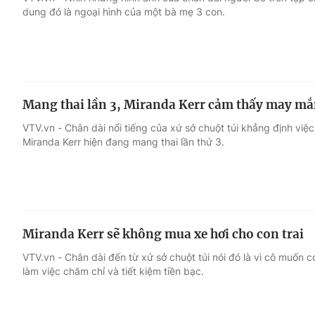
dung đó là ngoại hình của một bà mẹ 3 con.
Giải trí
Đời sống
Điện ảnh
Du lịch
Mang thai lần 3, Miranda Kerr cảm thấy may m
Âm nhạc
Làm đẹp
VTV.vn - Chân dài nổi tiếng của xứ sở chuột túi khẳng định việ
Miranda Kerr hiện đang mang thai lần thứ 3.
Sao
Chất lượng cuộc sốn
Miranda Kerr sẽ không mua xe hơi cho con trai
VTV.vn - Chân dài đến từ xứ sở chuột túi nói đó là vì cô muốn 
làm việc chăm chỉ và tiết kiệm tiền bạc.