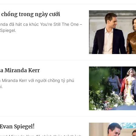
 chồng trong ngày cưới
nda đã hát ca khúc You’re Still The One –
Spiegel.
ủa Miranda Kerr
a Miranda Kerr với người chồng tỷ phú
i.
 Evan Spiegel!