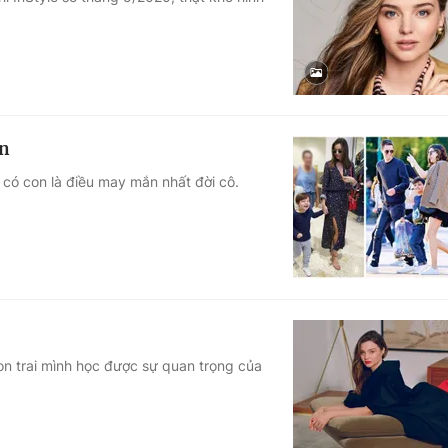
Góc ảnh
Giáo dục
Công nghệ
Tuyển sinh
Hitech Công ng
ắn
Học trực tuyến
Sản phẩm
c có con là điều may mắn nhất đời cô.
g
Thị trường
Tư vấn
con trai mình học được sự quan trọng của