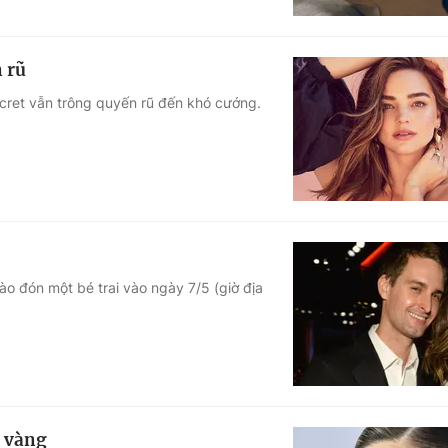
n rũ
ecret vẫn trông quyến rũ đến khó cướng.
o đón một bé trai vào ngày 7/5 (giờ địa
u vàng