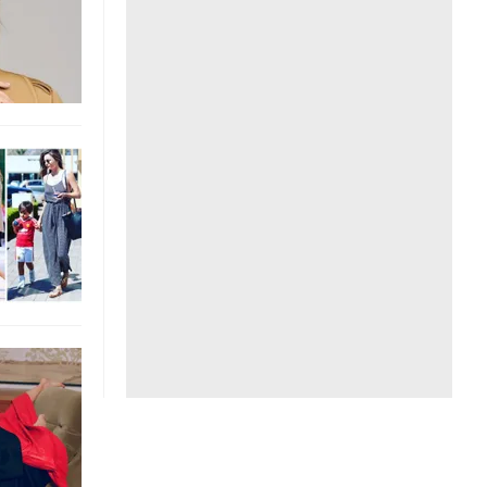
Liên hệ toà soạn
hệ tương lai