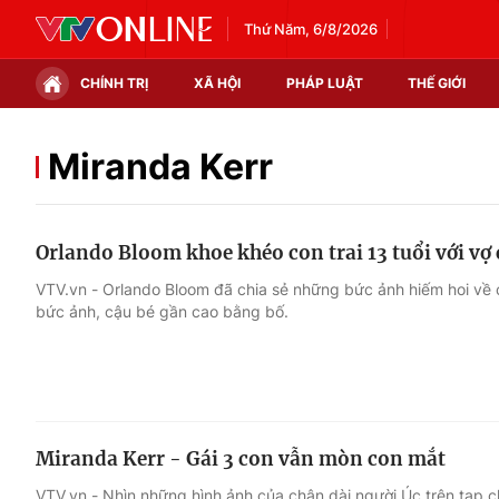
Thứ Năm, 6/8/2026
CHÍNH TRỊ
XÃ HỘI
PHÁP LUẬT
THẾ GIỚI
Chính trị
Xã hội
Miranda Kerr
Thế giới
Kinh tế
Orlando Bloom khoe khéo con trai 13 tuổi với vợ
Tin tức
Tài chính
VTV.vn - Orlando Bloom đã chia sẻ những bức ảnh hiếm hoi về c
bức ảnh, cậu bé gần cao bằng bố.
Thế giới đó đây
Thị trường
Câu chuyện quốc tế
Góc doanh nghiệp
Dữ liệu và đời sống
Miranda Kerr - Gái 3 con vẫn mòn con mắt
VTV.vn - Nhìn những hình ảnh của chân dài người Úc trên tạp ch