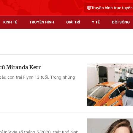
Truyền hình trực tuyến
KINH TẾ
TRUYỀN HÌNH
GIẢI TRÍ
Y TẾ
ĐỜI SỐNG
Pháp luật
Y tế
Truyền hình
Multimedia
 cũ Miranda Kerr
Phim VTV
Video
ậu con trai Flynn 13 tuổi. Trong những
Hậu trường
Shorts video
Nhân vật
Podcast
Khán giả
EMagazine
Giải sao mai
Photo
Infographic
í InStyle số tháng 5/2020, thật khó hình