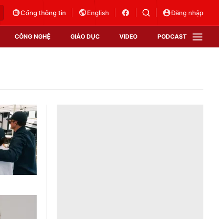
Cổng thông tin
English
Đăng nhập
CÔNG NGHỆ
GIÁO DỤC
VIDEO
PODCAST
VTV Money
VTV Thể thao
VTV Sức khoẻ
Bất động sản
Thị trường 24h
Tấm lòng Việt
Vươn mình bằng AI
VTV4
VTV8
VTV9
Lịch phát sóng
Giao lưu trực tuyến
Sự kiện